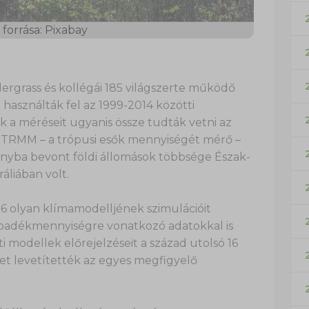
forrása: Pixabay
rgrass és kollégái 185 világszerte működő
t használták fel az 1999-2014 közötti
k a méréseit ugyanis össze tudták vetni az
A) TRMM – a trópusi esők mennyiségét mérő –
nyba bevont földi állomások többsége Észak-
áliában volt.
36 olyan klímamodelljének szimulációit
sapadékmennyiségre vonatkozó adatokkal is
 modellek előrejelzéseit a század utolsó 16
t levetítették az egyes megfigyelő