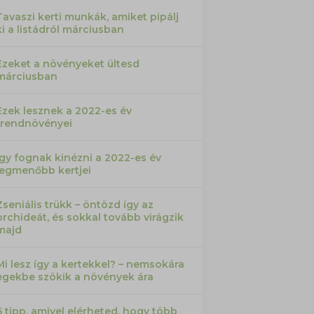
Tavaszi kerti munkák, amiket pipálj
ki a listádról márciusban
Ezeket a növényeket ültesd
márciusban
Ezek lesznek a 2022-es év
trendnövényei
Így fognak kinézni a 2022-es év
legmenőbb kertjei
Zseniális trükk – öntözd így az
orchideát, és sokkal tovább virágzik
majd
Mi lesz így a kertekkel? – nemsokára
egekbe szökik a növények ára
6 tipp, amivel elérheted, hogy több