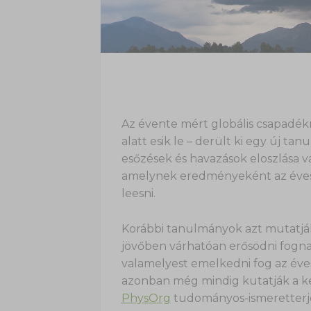
Az évente mért globális csapadék
alatt esik le – derült ki egy új ta
esőzések és havazások eloszlása v
amelynek eredményeként az éves 
leesni.
Korábbi tanulmányok azt mutatjá
jövőben várhatóan erősödni fognak
valamelyest emelkedni fog az év
azonban még mindig kutatják a két
PhysOrg
tudományos-ismeretterje