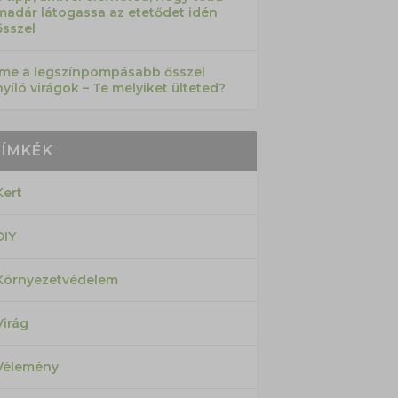
madár látogassa az etetődet idén
ősszel
Íme a legszínpompásabb ősszel
nyíló virágok – Te melyiket ülteted?
CÍMKÉK
Kert
DIY
Környezetvédelem
Virág
Vélemény