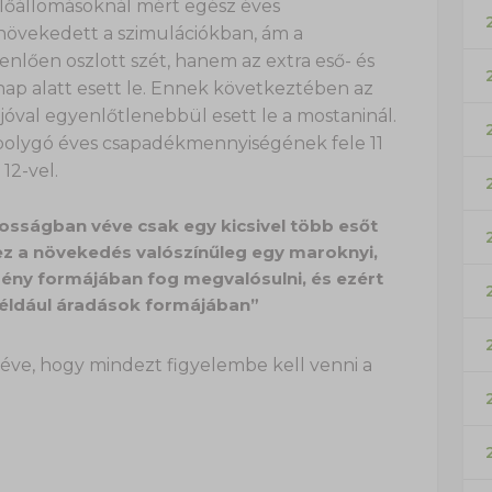
lőállomásoknál mért egész éves
övekedett a szimulációkban, ám a
lően oszlott szét, hanem az extra eső- és
ap alatt esett le. Ennek következtében az
óval egyenlőtlenebbül esett le a mostaninál.
bolygó éves csapadékmennyiségének fele 11
12-vel.
nosságban véve csak egy kicsivel több esőt
 ez a növekedés valószínűleg egy maroknyi,
ény formájában fog megvalósulni, és ezért
 például áradások formájában”
éve, hogy mindezt figyelembe kell venni a