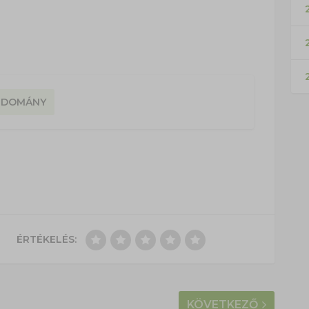
2
UDOMÁNY
ÉRTÉKELÉS:
KÖVETKEZŐ