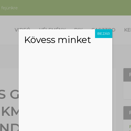
 fejünkre
VIDEÓ
VÉLEMÉNY
DIY
GASZTRO
KE
BEZÁR
Kövess minket
S GLOBÁLIS
KMENNYISÉG
INDÖSSZE 12