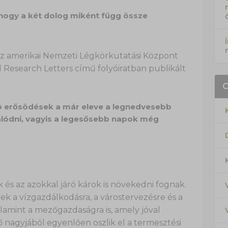
hogy a két dolog miként függ össze
z amerikai Nemzeti Légkörkutatási Központ
Research Letters című folyóiratban publikált
tó erősödések a már eleve a legnedvesebb
lódni, vagyis a legesősebb napok még
 és az azokkal járó károk is növekedni fognak.
k a vízgazdálkodásra, a várostervezésre és a
alamint a mezőgazdaságra is, amely jóval
 nagyjából egyenlően oszlik el a termesztési