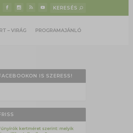
RT – VIRÁG
PROGRAMAJÁNLÓ
FACEBOOKON IS SZERESS!
FRISS
Fűnyírók kertméret szerint: melyik