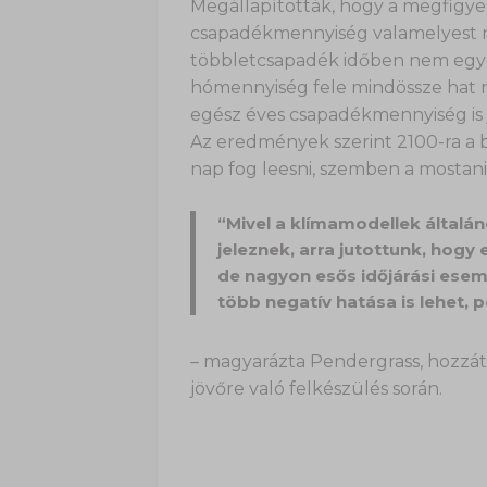
Megállapították, hogy a megfigye
csapadékmennyiség valamelyest n
többletcsapadék időben nem egyen
hómennyiség fele mindössze hat n
egész éves csapadékmennyiség is j
Az eredmények szerint 2100-ra a 
nap fog leesni, szemben a mostani 
“Mivel a klímamodellek általá
jeleznek, arra jutottunk, hogy
de nagyon esős időjárási esem
több negatív hatása is lehet,
– magyarázta Pendergrass, hozzát
jövőre való felkészülés során.