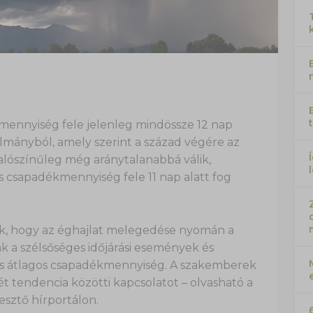
mennyiség fele jelenleg mindössze 12 nap
nulmányból, amely szerint a század végére az
alószínűleg még aránytalanabbá válik,
csapadékmennyiség fele 11 nap alatt fog
k, hogy az éghajlat melegedése nyomán a
 a szélsőséges időjárási események és
es átlagos csapadékmennyiség. A szakemberek
 tendencia közötti kapcsolatot – olvasható a
sztő hírportálon.