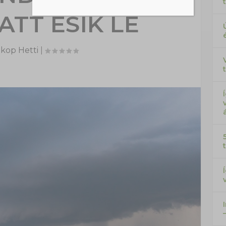
ATT ESIK LE
kop Hetti
|