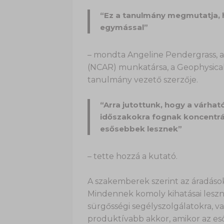
“Ez a tanulmány megmutatja, 
egymással”
– mondta Angeline Pendergrass, a
(NCAR) munkatársa, a Geophysical 
tanulmány vezető szerzője.
“Arra jutottunk, hogy a várha
időszakokra fognak koncentrá
esősebbek lesznek”
– tette hozzá a kutató.
A szakemberek szerint az áradások
Mindennek komoly kihatásai leszne
sürgősségi segélyszolgálatokra, v
produktívabb akkor, amikor az eső