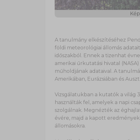
Kép 
A tanulmány elkészítéséhez Pende
földi meteorológiai állomás adatai
időszakból. Ennek a tizenhat évne
amerikai űrkutatási hivatal (NAS
műholdjának adataival. A tanulmá
Amerikában, Eurázsiában és Ausztr
Vizsgálatukban a kutatók a világ 
használták fel, amelyek a napi c
szolgálnak. Megnézték az éghajlati
évére, majd a kapott eredményeke
állomásokra.