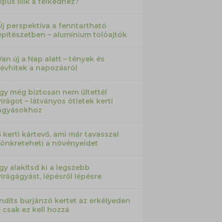
típus illik a telkedhez?
Új perspektíva a fenntartható
építészetben – alumínium tolóajtók
Van új a Nap alatt – tények és
tévhitek a napozásról
Így még biztosan nem ültettél
virágot – látványos ötletek kerti
ágyásokhoz
5 kerti kártevő, ami már tavasszal
tönkreteheti a növényeidet
Így alakítsd ki a legszebb
virágágyást, lépésről lépésre
Indíts burjánzó kertet az erkélyeden
– csak ez kell hozzá