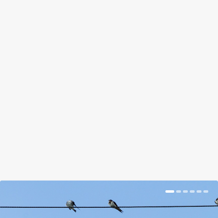
A KLÍMAVÁLTOZÁS MIATT ÉV
VÉGÉN VISSZATÉRHET AZ EL NINO
by
Prokop Hetti
|
Sep 11, 2018
|
Hír
|
0
|
Az idei lehet az eddig mért egyik legforróbb év a
világon.
BŐVEBBEN