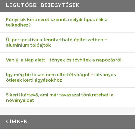
LEGUTÓBBI BEJEGYTÉSEK
Fűnyírók kertméret szerint: melyik típus illik a
telkedhez?
AZ ÖNELLÁTÁS 13 PONTJA
6 LEGJOBB NÖVÉNY SZOMSZÉD
MÁRPEDIG A TŰZIJÁTÉK NEM MENŐ!
FÉLREÉRTETT KERTÉSZKEDÉS:
AKI ELDOBÁLJA A CIGICSIKKEKET,
Új perspektíva a fenntartható építészetben –
alumínium tolóajtók
KEZDŐKNEK
ELLEN
TÉRKŐ ÉS MURVA
AZ EGY KÖ…
Van új a Nap alatt – tények és tévhitek a napozásról
Így még biztosan nem ültettél virágot – látványos
ötletek kerti ágyásokhoz
5 kerti kártevő, ami már tavasszal tönkreteheti a
növényeidet
CÍMKÉK