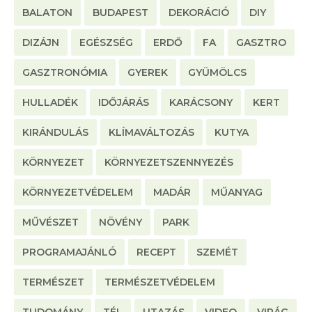
BALATON
BUDAPEST
DEKORÁCIÓ
DIY
DIZÁJN
EGÉSZSÉG
ERDŐ
FA
GASZTRO
GASZTRONÓMIA
GYEREK
GYÜMÖLCS
HULLADÉK
IDŐJÁRÁS
KARÁCSONY
KERT
KIRÁNDULÁS
KLÍMAVÁLTOZÁS
KUTYA
KÖRNYEZET
KÖRNYEZETSZENNYEZÉS
KÖRNYEZETVÉDELEM
MADÁR
MŰANYAG
MŰVÉSZET
NÖVÉNY
PARK
PROGRAMAJÁNLÓ
RECEPT
SZEMÉT
TERMÉSZET
TERMÉSZETVÉDELEM
TUDOMÁNY
TÉL
UTAZÁS
VIDEO
VIRÁG