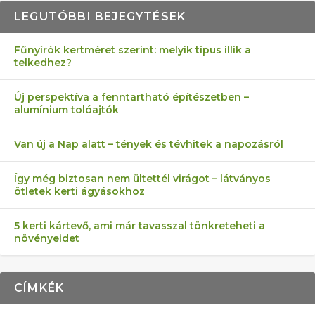
LEGUTÓBBI BEJEGYTÉSEK
Fűnyírók kertméret szerint: melyik típus illik a
telkedhez?
AZ ÖNELLÁTÁS 13 PONTJA
6 LEGJOBB NÖVÉNY SZOMSZÉD
MÁRPEDIG A TŰZIJÁTÉK NEM MENŐ!
FÉLREÉRTETT KERTÉSZKEDÉS:
AKI ELDOBÁLJA A CIGICSIKKEKET,
Új perspektíva a fenntartható építészetben –
alumínium tolóajtók
KEZDŐKNEK
ELLEN
TÉRKŐ ÉS MURVA
AZ EGY KÖ…
Van új a Nap alatt – tények és tévhitek a napozásról
Így még biztosan nem ültettél virágot – látványos
ötletek kerti ágyásokhoz
5 kerti kártevő, ami már tavasszal tönkreteheti a
növényeidet
CÍMKÉK