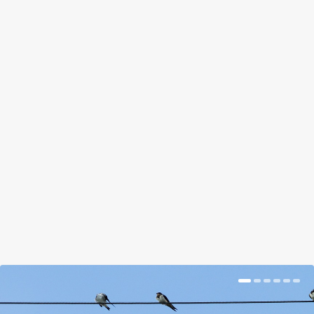
A BÉCSIEK MÁR TÖBBET
GYALOGOLNAK, MINT AMENNYIT
AUTÓZNAK
by
Prokop Hetti
|
Jul 13, 2018
|
Hír
|
0
|
Míg 2013-ban csupán a bécsiek 59 százaléka
állította azt, hogy szívesen gyalogol, addig 2017-
ben már 88 százalékuk.
BŐVEBBEN