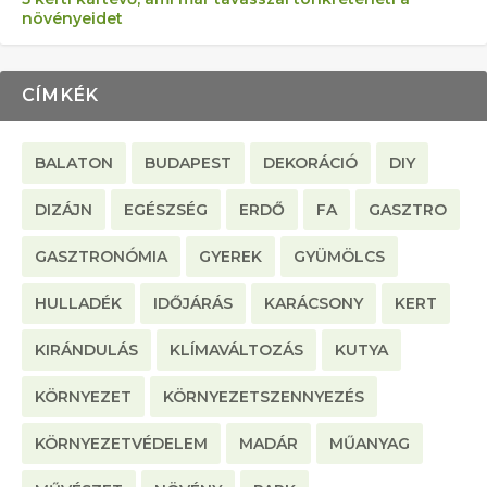
növényeidet
CÍMKÉK
BALATON
BUDAPEST
DEKORÁCIÓ
DIY
DIZÁJN
EGÉSZSÉG
ERDŐ
FA
GASZTRO
GASZTRONÓMIA
GYEREK
GYÜMÖLCS
HULLADÉK
IDŐJÁRÁS
KARÁCSONY
KERT
KIRÁNDULÁS
KLÍMAVÁLTOZÁS
KUTYA
KÖRNYEZET
KÖRNYEZETSZENNYEZÉS
KÖRNYEZETVÉDELEM
MADÁR
MŰANYAG