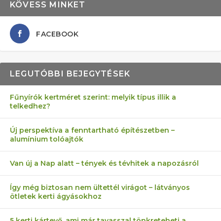
KÖVESS MINKET
FACEBOOK
LEGUTÓBBI BEJEGYTÉSEK
Fűnyírók kertméret szerint: melyik típus illik a
telkedhez?
AZ ÖNELLÁTÁS 13 PONTJA
6 LEGJOBB NÖVÉNY SZOMSZÉD
MÁRPEDIG A TŰZIJÁTÉK NEM MENŐ!
FÉLREÉRTETT KERTÉSZKEDÉS:
AKI ELDOBÁLJA A CIGICSIKKEKET,
Új perspektíva a fenntartható építészetben –
alumínium tolóajtók
KEZDŐKNEK
ELLEN
TÉRKŐ ÉS MURVA
AZ EGY KÖ…
Van új a Nap alatt – tények és tévhitek a napozásról
Így még biztosan nem ültettél virágot – látványos
ötletek kerti ágyásokhoz
5 kerti kártevő, ami már tavasszal tönkreteheti a