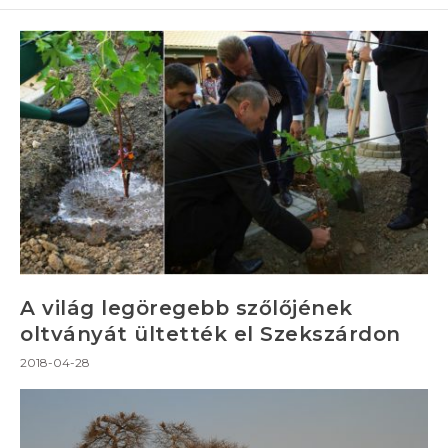
A világ legöregebb szőlőjének
oltványát ültették el Szekszárdon
2018-04-28