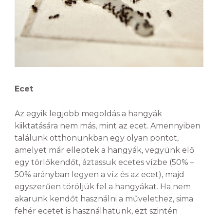
Ecet
Az egyik legjobb megoldás a hangyák
kiiktatására nem más, mint az ecet. Amennyiben
találunk otthonunkban egy olyan pontot,
amelyet már elleptek a hangyák, vegyünk elő
egy törlőkendőt, áztassuk ecetes vízbe (50% –
50% arányban legyen a víz és az ecet), majd
egyszerűen töröljük fel a hangyákat. Ha nem
akarunk kendőt használni a művelethez, sima
fehér ecetet is használhatunk, ezt szintén