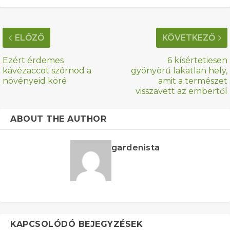
ELŐZŐ
KÖVETKEZŐ
Ezért érdemes
6 kísértetiesen
kávézaccot szórnod a
gyönyörű lakatlan hely,
növényeid köré
amit a természet
visszavett az embertől
ABOUT THE AUTHOR
gardenista
KAPCSOLÓDÓ BEJEGYZÉSEK