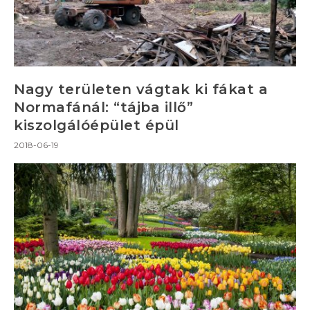
Nagy területen vágtak ki fákat a
Normafánál: “tájba illő”
kiszolgálóépület épül
2018-06-19