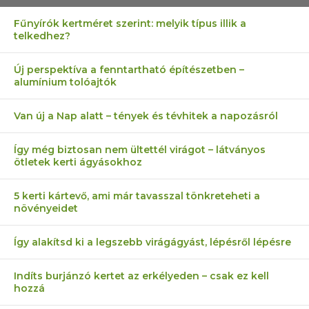
Fűnyírók kertméret szerint: melyik típus illik a
telkedhez?
Új perspektíva a fenntartható építészetben –
alumínium tolóajtók
Van új a Nap alatt – tények és tévhitek a napozásról
Így még biztosan nem ültettél virágot – látványos
ötletek kerti ágyásokhoz
5 kerti kártevő, ami már tavasszal tönkreteheti a
növényeidet
Így alakítsd ki a legszebb virágágyást, lépésről lépésre
Indíts burjánzó kertet az erkélyeden – csak ez kell
hozzá