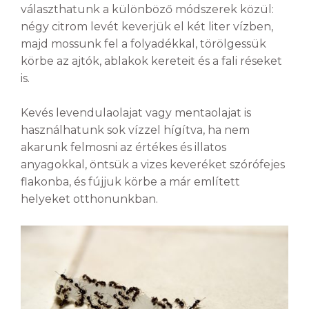
választhatunk a különböző módszerek közül:
négy citrom levét keverjük el két liter vízben,
majd mossunk fel a folyadékkal, törölgessük
körbe az ajtók, ablakok kereteit és a fali réseket
is.
Kevés levendulaolajat vagy mentaolajat is
használhatunk sok vízzel hígítva, ha nem
akarunk felmosni az értékes és illatos
anyagokkal, öntsük a vizes keveréket szórófejes
flakonba, és fújjuk körbe a már említett
helyeket otthonunkban.