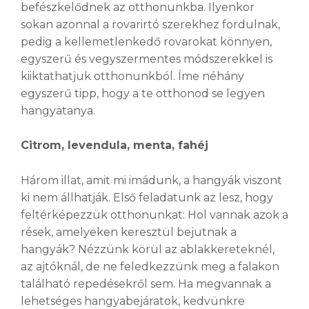
befészkelődnek az otthonunkba. Ilyenkor
sokan azonnal a rovarirtó szerekhez fordulnak,
pedig a kellemetlenkedő rovarokat könnyen,
egyszerű és vegyszermentes módszerekkel is
kiiktathatjuk otthonunkból. Íme néhány
egyszerű tipp, hogy a te otthonod se legyen
hangyatanya.
Citrom, levendula, menta, fahéj
Három illat, amit mi imádunk, a hangyák viszont
ki nem állhatják. Első feladatunk az lesz, hogy
feltérképezzük otthonunkat: Hol vannak azok a
rések, amelyeken keresztül bejutnak a
hangyák? Nézzünk körül az ablakkereteknél,
az ajtóknál, de ne feledkezzünk meg a falakon
található repedésekről sem. Ha megvannak a
lehetséges hangyabejáratok, kedvünkre