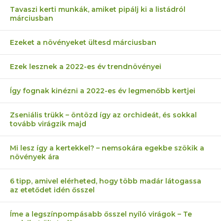
Tavaszi kerti munkák, amiket pipálj ki a listádról
márciusban
Ezeket a növényeket ültesd márciusban
Ezek lesznek a 2022-es év trendnövényei
Így fognak kinézni a 2022-es év legmenőbb kertjei
Zseniális trükk – öntözd így az orchideát, és sokkal
tovább virágzik majd
Mi lesz így a kertekkel? – nemsokára egekbe szökik a
növények ára
6 tipp, amivel elérheted, hogy több madár látogassa
az etetődet idén ősszel
Íme a legszínpompásabb ősszel nyíló virágok – Te