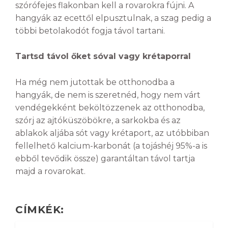
szórófejes flakonban kell a rovarokra fújni. A
hangyák az ecettől elpusztulnak, a szag pedig a
többi betolakodót fogja távol tartani.
Tartsd távol őket sóval vagy krétaporral
Ha még nem jutottak be otthonodba a
hangyák, de nem is szeretnéd, hogy nem várt
vendégekként beköltözzenek az otthonodba,
szórj az ajtóküszöbökre, a sarkokba és az
ablakok aljába sót vagy krétaport, az utóbbiban
fellelhető kalcium-karbonát (a tojáshéj 95%-a is
ebből tevődik össze) garantáltan távol tartja
majd a rovarokat.
CÍMKÉK: