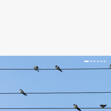
kimenekített magokat elvethetjük, és vajon lesz-e,
aki elveti őket?
BŐVEBBEN