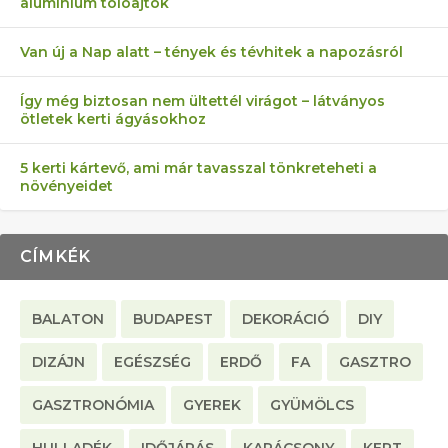
alumínium tolóajtók
KEZDŐKNEK
ELLEN
TÉRKŐ ÉS MURVA
AZ EGY KÖ…
Van új a Nap alatt – tények és tévhitek a napozásról
Így még biztosan nem ültettél virágot – látványos
ötletek kerti ágyásokhoz
5 kerti kártevő, ami már tavasszal tönkreteheti a
növényeidet
CÍMKÉK
BALATON
BUDAPEST
DEKORÁCIÓ
DIY
DIZÁJN
EGÉSZSÉG
ERDŐ
FA
GASZTRO
GASZTRONÓMIA
GYEREK
GYÜMÖLCS