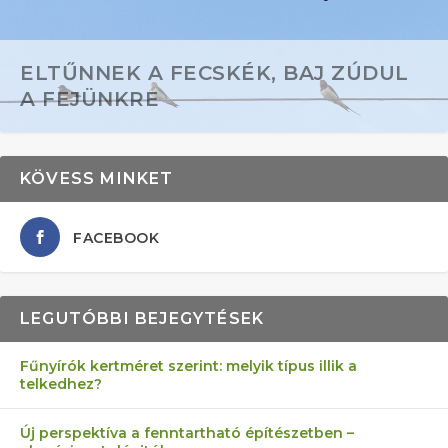
ELTŰNNEK A FECSKÉK, BAJ ZÚDUL
A FEJÜNKRE
KÖVESS MINKET
FACEBOOK
LEGUTÓBBI BEJEGYTÉSEK
Fűnyírók kertméret szerint: melyik típus illik a
telkedhez?
AZ ÖNELLÁTÁS 13 PONTJA
6 LEGJOBB NÖVÉNY SZOMSZÉD
FÉLREÉRTETT KERTÉSZKEDÉS:
AKI ELDOBÁLJA A CIGICSIKKEKET,
MÁRPEDIG A TŰZIJÁTÉK NEM MENŐ!
Új perspektíva a fenntartható építészetben –