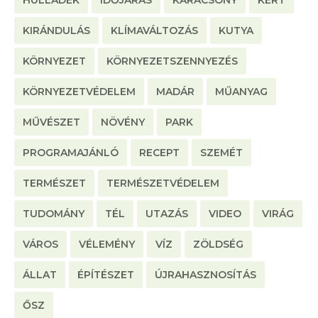
HULLADÉK
IDŐJÁRÁS
KARÁCSONY
KERT
KIRÁNDULÁS
KLÍMAVÁLTOZÁS
KUTYA
KÖRNYEZET
KÖRNYEZETSZENNYEZÉS
KÖRNYEZETVÉDELEM
MADÁR
MŰANYAG
MŰVÉSZET
NÖVÉNY
PARK
PROGRAMAJÁNLÓ
RECEPT
SZEMÉT
TERMÉSZET
TERMÉSZETVÉDELEM
TUDOMÁNY
TÉL
UTAZÁS
VIDEO
VIRÁG
VÁROS
VÉLEMÉNY
VÍZ
ZÖLDSÉG
ÁLLAT
ÉPÍTÉSZET
ÚJRAHASZNOSÍTÁS
ŐSZ