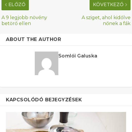
ELŐZŐ
KÖVETKEZŐ
A 9 legjobb növény
A sziget, ahol kidőlve
betörő ellen
nőnek a fák
ABOUT THE AUTHOR
Somlói Galuska
KAPCSOLÓDÓ BEJEGYZÉSEK