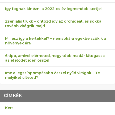
Így fognak kinézni a 2022-es év legmenőbb kertjei
Zseniális trükk – öntözd így az orchideát, és sokkal
tovább virágzik majd
Mi lesz így a kertekkel? – nemsokára egekbe szökik a
növények ára
6 tipp, amivel elérheted, hogy több madár látogassa
az etetődet idén ősszel
Íme a legszínpompásabb ősszel nyíló virágok – Te
melyiket ülteted?
CÍMKÉK
Kert