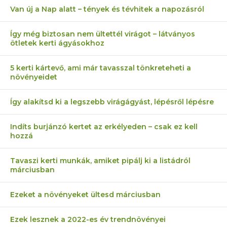
Van új a Nap alatt – tények és tévhitek a napozásról
Így még biztosan nem ültettél virágot – látványos
ötletek kerti ágyásokhoz
5 kerti kártevő, ami már tavasszal tönkreteheti a
növényeidet
Így alakítsd ki a legszebb virágágyást, lépésről lépésre
Indíts burjánzó kertet az erkélyeden – csak ez kell
hozzá
Tavaszi kerti munkák, amiket pipálj ki a listádról
márciusban
Ezeket a növényeket ültesd márciusban
Ezek lesznek a 2022-es év trendnövényei