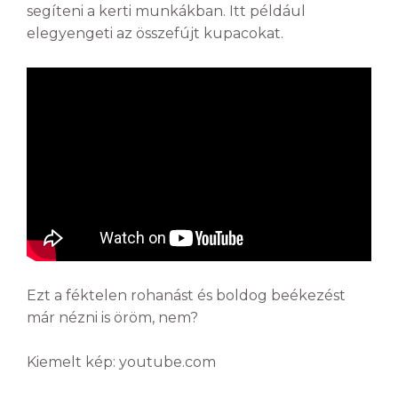
segíteni a kerti munkákban. Itt például
elegyengeti az összefújt kupacokat.
Ezt a féktelen rohanást és boldog beékezést
már nézni is öröm, nem?
Kiemelt kép: youtube.com