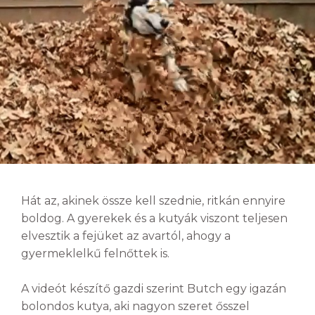
Hát az, akinek össze kell szednie, ritkán ennyire
boldog. A gyerekek és a kutyák viszont teljesen
elvesztik a fejüket az avartól, ahogy a
gyermeklelkű felnőttek is.
A videót készítő gazdi szerint Butch egy igazán
bolondos kutya, aki nagyon szeret ősszel