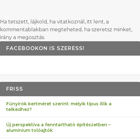
Ha tetszett, lájkold, ha vitatkoznál, itt lent, a
kommentablakban megteheted, ha szeretsz minket,
irány a megosztás.
FACEBOOKON IS SZERESS!
FRISS
Fűnyírók kertméret szerint: melyik típus illik a
telkedhez?
Új perspektíva a fenntartható építészetben –
alumínium tolóajtók