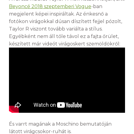
Beyoncé 2018 szeptemberi Vogue
-ban
megjelent képei inspiráltak. Az énkesnő a
fotókon virágokkal dúsan díszített fejjel pózolt,
Taylor R viszont tovább variálta a stílus.
Egyébként nem áll tőle távol ez a fajta őrület,
készített már videót virágoskert szemöldökről:
És varrt magának a Moschino bemutatóján
látott virágcsokor-ruhát is.