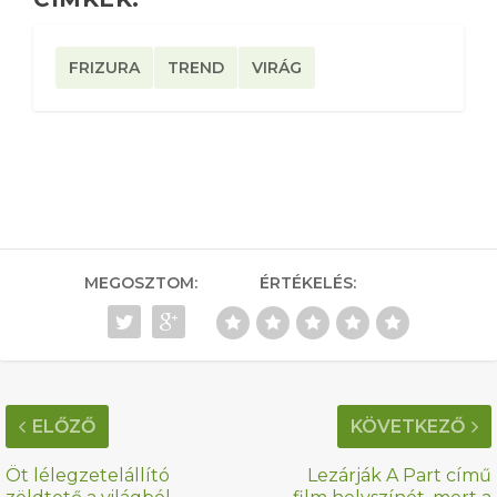
FRIZURA
TREND
VIRÁG
MEGOSZTOM:
ÉRTÉKELÉS:
ELŐZŐ
KÖVETKEZŐ
Öt lélegzetelállító
Lezárják A Part című