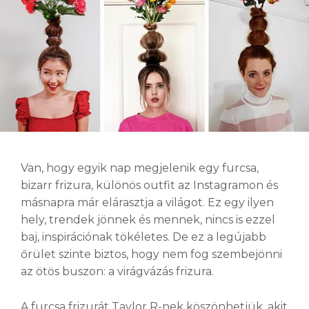
Van, hogy egyik nap megjelenik egy furcsa,
bizarr frizura, különös outfit az Instagramon és
másnapra már elárasztja a világot. Ez egy ilyen
hely, trendek jönnek és mennek, nincs is ezzel
baj, inspirációnak tökéletes. De ez a legújabb
őrület szinte biztos, hogy nem fog szembejönni
az ötös buszon: a virágvázás frizura.
A furcsa frizurát Taylor R-nek köszönhetjük, akit