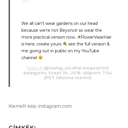
We all can’t wear gardens on our head
because we’re not Beyoncé so wear the
more practical version now.. #FlowerVaseHair
is here, create yours
see the full version &
me going out in public on my YouTube
channel
Taylor R
(@taytay_xx) által megosztott
bejegyzés, Szept 10., 2018, időpont: 7:54
(PDT időzóna szerint)
Kiemelt kép: instagram.com
CÍMKÉK: