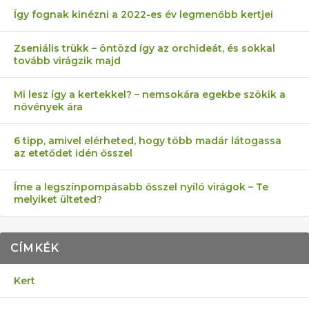
Így fognak kinézni a 2022-es év legmenőbb kertjei
Zseniális trükk – öntözd így az orchideát, és sokkal
tovább virágzik majd
Mi lesz így a kertekkel? – nemsokára egekbe szökik a
növények ára
6 tipp, amivel elérheted, hogy több madár látogassa
az etetődet idén ősszel
Íme a legszínpompásabb ősszel nyíló virágok – Te
melyiket ülteted?
CÍMKÉK
Kert