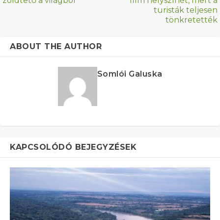
zöldtető a világból
film helyszínét, mert a
turisták teljesen
tönkretették
ABOUT THE AUTHOR
Somlói Galuska
KAPCSOLÓDÓ BEJEGYZÉSEK