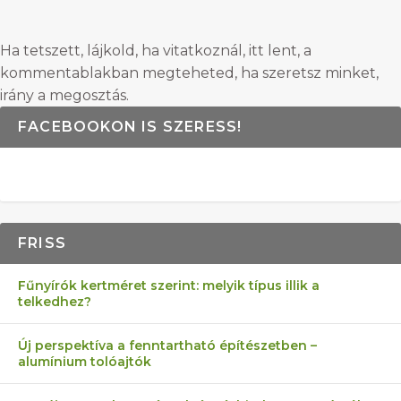
Ha tetszett, lájkold, ha vitatkoznál, itt lent, a
kommentablakban megteheted, ha szeretsz minket,
irány a megosztás.
FACEBOOKON IS SZERESS!
FRISS
Fűnyírók kertméret szerint: melyik típus illik a
telkedhez?
Új perspektíva a fenntartható építészetben –
alumínium tolóajtók