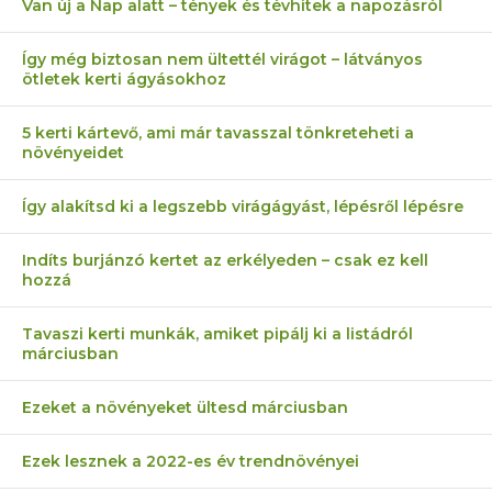
Van új a Nap alatt – tények és tévhitek a napozásról
Így még biztosan nem ültettél virágot – látványos
ötletek kerti ágyásokhoz
5 kerti kártevő, ami már tavasszal tönkreteheti a
növényeidet
Így alakítsd ki a legszebb virágágyást, lépésről lépésre
Indíts burjánzó kertet az erkélyeden – csak ez kell
hozzá
Tavaszi kerti munkák, amiket pipálj ki a listádról
márciusban
Ezeket a növényeket ültesd márciusban
Ezek lesznek a 2022-es év trendnövényei