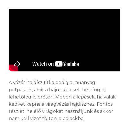
A vázás hajdísz titka pedig a műanyag
petpalack, amit a hajunkba kell belefogni,
lehetőleg jó erősen. Videón a lépések, ha valaki
kedvet kapna a virágvázás hajdíszhez. Fontos
részlet: ne élő virágokat használjunk és akkor
nem kell vizet tölteni a palackba!