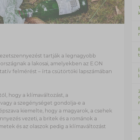
yezetszennyezést tartják a legnagyobb
 országnak a lakosai, amelyekben az E.ON
tív felmérést – írta csütörtöki lapszámában
l, hogy a klímaváltozást, a
vagy a szegénységet gondolja-e a
pszava kiemelte, hogy a magyarok, a csehek
ennyezés vezeti, a britek és a románok a
etek és az olaszok pedig a klímaváltozást