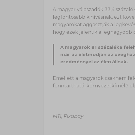
A magyar válaszadók 33,4 százalék
legfontosabb kihívásnak, ezt követ
magyarokat aggasztják a legkevés
hogy ezek jelentik a legnagyobb 
A magyarok 81 százaléka felelt
már az életmódján az üvegház
eredménnyel az élen állnak.
Emellett a magyarok csaknem fele 
fenntartható, környezetkímélő elj
MTI, Pixabay