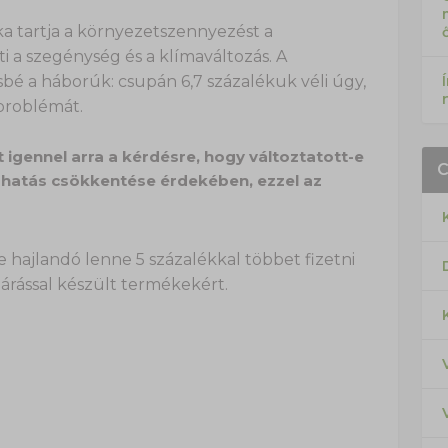
a tartja a környezetszennyezést a
i a szegénység és a klímaváltozás. A
bé a háborúk: csupán 6,7 százalékuk véli úgy,
problémát.
 igennel arra a kérdésre, hogy változtatott-e
hatás csökkentése érdekében, ezzel az
hajlandó lenne 5 százalékkal többet fizetni
árással készült termékekért.