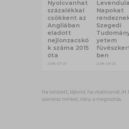
Nyolcvanhat
Levendul
százalékkal
Napokat
csökkent az
rendezne
Angliában
Szegedi
eladott
Tudomán
nejlonzacskó
yetem
k száma 2015
füvészker
óta
ben
2018-07-29
2018-06-29
Ha tetszett, lájkold, ha vitatkoznál,
szeretsz minket, irány a megosztás.