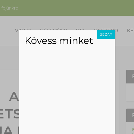
 fejünkre
VIDEÓ
VÉLEMÉNY
DIY
GASZTRO
KE
BEZÁR
Kövess minket
A
ETSZENNYEZÉS
JA LEGINKÁBB