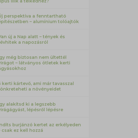
típus illik a telkedhez?
Új perspektíva a fenntartható
építészetben – alumínium tolóajtók
Van új a Nap alatt – tények és
tévhitek a napozásról
Így még biztosan nem ültettél
virágot – látványos ötletek kerti
ágyásokhoz
5 kerti kártevő, ami már tavasszal
tönkreteheti a növényeidet
Így alakítsd ki a legszebb
virágágyást, lépésről lépésre
Indíts burjánzó kertet az erkélyeden
– csak ez kell hozzá