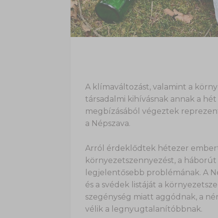
A klímaváltozást, valamint a körn
társadalmi kihívásnak annak a hét
megbízásából végeztek reprezenta
a Népszava.
Arról érdeklődtek hétezer embertő
környezetszennyezést, a háborút 
legjelentősebb problémának. A Né
és a svédek listáját a környezetsz
szegénység miatt aggódnak, a ném
vélik a legnyugtalanítóbbnak.