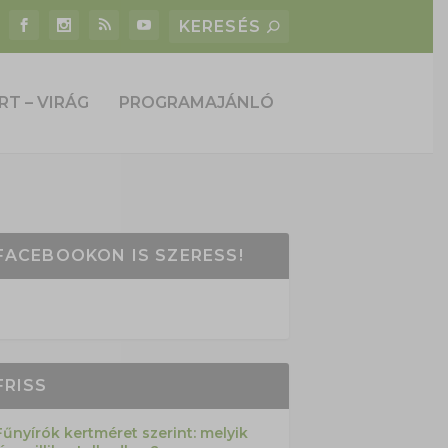
RT – VIRÁG
PROGRAMAJÁNLÓ
FACEBOOKON IS SZERESS!
FRISS
Fűnyírók kertméret szerint: melyik