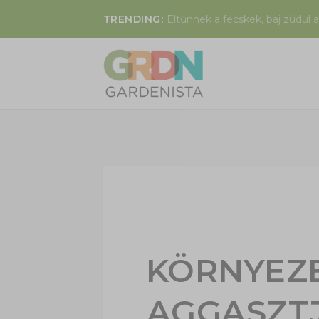
TRENDING:
Eltűnnek a fecskék, baj zúdul a
KÖRNYEZ
AGGASZT