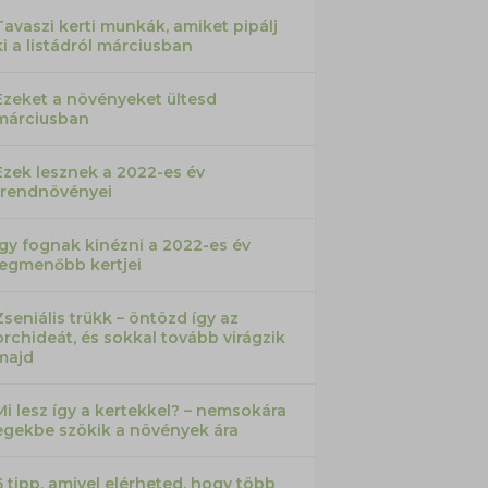
Tavaszi kerti munkák, amiket pipálj
ki a listádról márciusban
Ezeket a növényeket ültesd
márciusban
Ezek lesznek a 2022-es év
trendnövényei
Így fognak kinézni a 2022-es év
legmenőbb kertjei
Zseniális trükk – öntözd így az
orchideát, és sokkal tovább virágzik
majd
Mi lesz így a kertekkel? – nemsokára
egekbe szökik a növények ára
6 tipp, amivel elérheted, hogy több