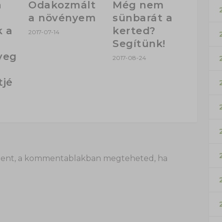
a
Odakozmált
Még nem
a növényem
sünbarát a
k a
kerted?
2017-07-14
Segítünk!
yeg
2017-08-24
tjé
 itt lent, a kommentablakban megteheted, ha