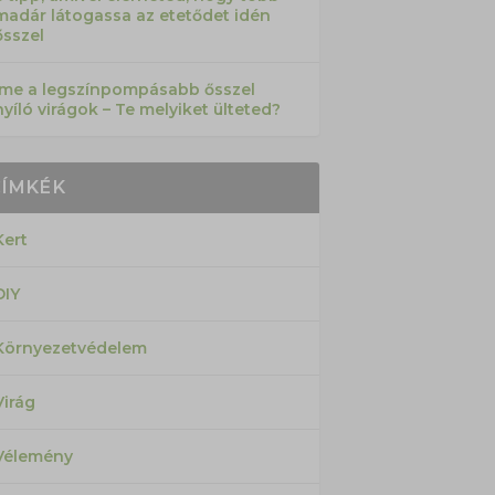
madár látogassa az etetődet idén
ősszel
Íme a legszínpompásabb ősszel
nyíló virágok – Te melyiket ülteted?
CÍMKÉK
Kert
DIY
Környezetvédelem
Virág
Vélemény