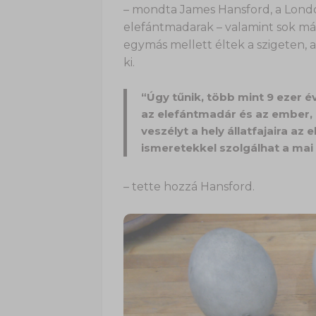
– mondta James Hansford, a Londo
elefántmadarak – valamint sok más,
egymás mellett éltek a szigeten, 
ki.
“Úgy tűnik, több mint 9 ezer é
az elefántmadár és az ember, a
veszélyt a hely állatfajaira az
ismeretekkel szolgálhat a mai
– tette hozzá Hansford.