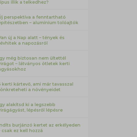
típus illik a telkedhez?
Új perspektíva a fenntartható
építészetben – alumínium tolóajtók
Van új a Nap alatt – tények és
tévhitek a napozásról
Így még biztosan nem ültettél
virágot – látványos ötletek kerti
ágyásokhoz
5 kerti kártevő, ami már tavasszal
tönkreteheti a növényeidet
Így alakítsd ki a legszebb
virágágyást, lépésről lépésre
Indíts burjánzó kertet az erkélyeden
– csak ez kell hozzá