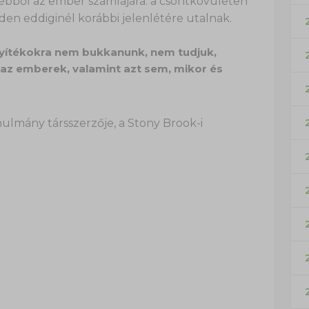
ebből az ember számlájára: a csontkövületen
en eddiginél korábbi jelenlétére utalnak.
nyítékokra nem bukkanunk, nem tudjuk,
 az emberek, valamint azt sem, mikor és
nulmány társszerzője, a Stony Brook-i