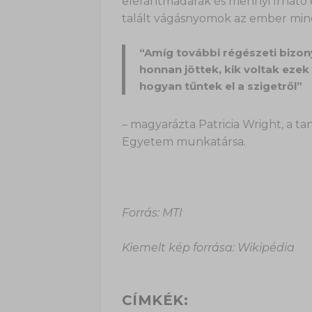
elefántmadarak és mennyi írható 
talált vágásnyomok az ember mind
“Amíg további régészeti bizo
honnan jöttek, kik voltak ezek
hogyan tűntek el a szigetről”
– magyarázta Patricia Wright, a ta
Egyetem munkatársa.
Forrás: MTI
Kiemelt kép forrása: Wikipédia
CÍMKÉK: