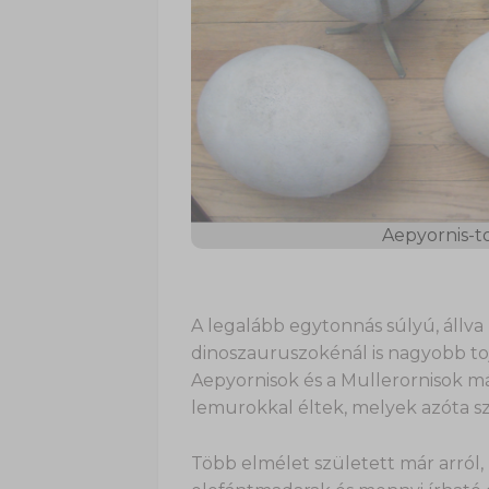
Aepyornis-to
A legalább egytonnás súlyú, áll
dinoszauruszokénál is nagyobb tojá
Aepyornisok és a Mullerornisok más
lemurokkal éltek, melyek azóta sz
Több elmélet született már arról,