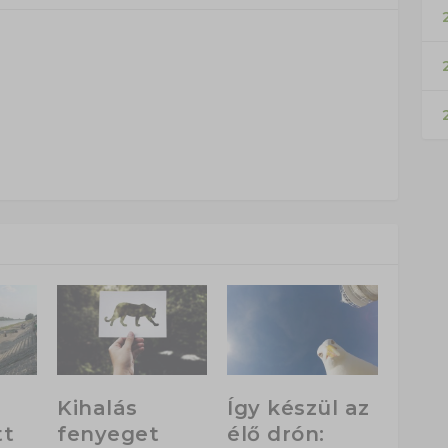
2
Kihalás
Így készül az
tt
fenyeget
élő drón: