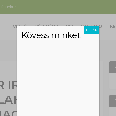
 fejünkre
VIDEÓ
VÉLEMÉNY
DIY
GASZTRO
KE
BEZÁR
Kövess minket
 IRTHATTA KI
LAHA ÉLT
NAGYOBB