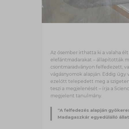
Az ősember irthatta ki a valaha é
elefántmadarakat – állapították 
csontmaradványon felfedezett, va
vágásnyomok alapján. Eddig úgy 
ezelőtt telepedett meg a szigeten
teszi a megjelenését – írja a Sci
megjelent tanulmány.
“A felfedezés alapján gyökere
Madagaszkár egyedülálló álla