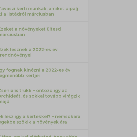
Tavaszi kerti munkák, amiket pipálj
ki a listádról márciusban
Ezeket a növényeket ültesd
márciusban
Ezek lesznek a 2022-es év
trendnövényei
Így fognak kinézni a 2022-es év
legmenőbb kertjei
Zseniális trükk – öntözd így az
orchideát, és sokkal tovább virágzik
majd
Mi lesz így a kertekkel? – nemsokára
egekbe szökik a növények ára