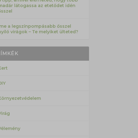
6 tipp, amivel elérheted, hogy több
madár látogassa az etetődet idén
ősszel
Íme a legszínpompásabb ősszel
nyíló virágok – Te melyiket ülteted?
CÍMKÉK
Kert
DIY
Környezetvédelem
Virág
Vélemény