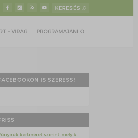
RT – VIRÁG
PROGRAMAJÁNLÓ
FACEBOOKON IS SZERESS!
FRISS
Fűnyírók kertméret szerint: melyik