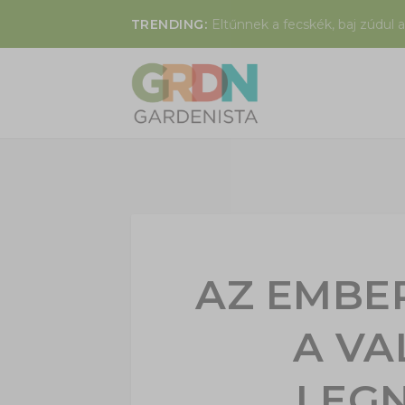
TRENDING:
Eltűnnek a fecskék, baj zúdul a
AZ EMBER
A VA
LEG