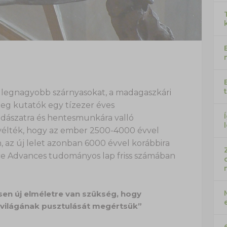
lt legnagyobb szárnyasokat, a madagaszkári
meg kutatók egy tízezer éves
dászatra és hentesmunkára valló
vélték, hogy az ember 2500-4000 évvel
, az új lelet azonban 6000 évvel korábbira
ence Advances tudományos lap friss számában
sen új elméletre van szükség, hogy
tvilágának pusztulását megértsük”