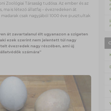
ni Zoológiai Társaság tudósa. Az ember és az
 ma is létező állatfaj – évezredeken át
a madarak csak nagyjából 1000 éve pusztultak
ven át zavartalanul élt ugyanazon a szigeten
ki ezek szerint nem jelentett túl nagy
 eltelt évezredek nagy részében, ami új
 állatvédők számára”