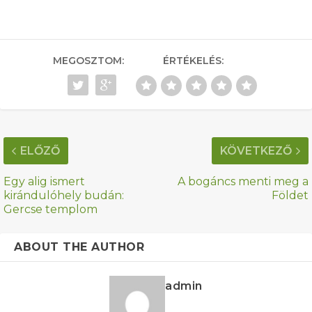
MEGOSZTOM:
ÉRTÉKELÉS:
ELŐZŐ
KÖVETKEZŐ
Egy alig ismert
A bogáncs menti meg a
kirándulóhely budán:
Földet
Gercse templom
ABOUT THE AUTHOR
admin