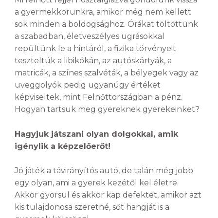
a gyermekkorunkra, amikor még nem kellett
sok minden a boldogsághoz. Órákat töltöttünk
a szabadban, életveszélyes ugrásokkal
repültünk le a hintáról, a fizika törvényeit
teszteltük a libikókán, az autóskártyák, a
matricák, a színes szalvéták, a bélyegek vagy az
üveggolyók pedig ugyanúgy értéket
képviseltek, mint Felnőttországban a pénz.
Hogyan tartsuk meg gyereknek gyerekeinket?
Hagyjuk játszani olyan dolgokkal, amik
igénylik a képzelőerőt!
Jó játék a távirányítós autó, de talán még jobb
egy olyan, ami a gyerek kezétől kel életre.
Akkor gyorsul és akkor kap defektet, amikor azt
kis tulajdonosa szeretné, sőt hangját is a