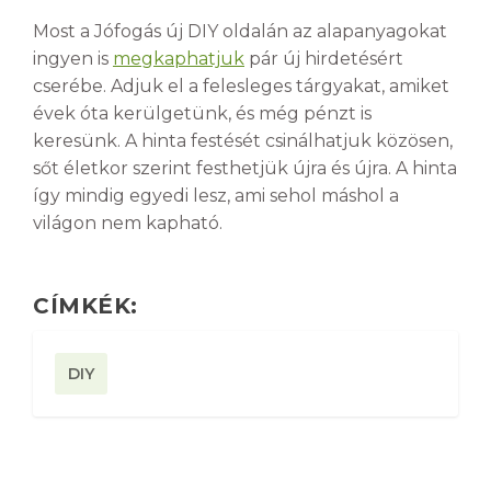
Most a Jófogás új DIY oldalán az alapanyagokat
ingyen is
megkaphatjuk
pár új hirdetésért
cserébe. Adjuk el a felesleges tárgyakat, amiket
évek óta kerülgetünk, és még pénzt is
keresünk. A hinta festését csinálhatjuk közösen,
sőt életkor szerint festhetjük újra és újra. A hinta
így mindig egyedi lesz, ami sehol máshol a
világon nem kapható.
CÍMKÉK:
DIY