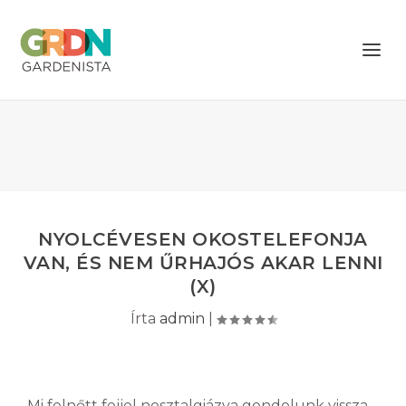
NYOLCÉVESEN OKOSTELEFONJA
VAN, ÉS NEM ŰRHAJÓS AKAR LENNI
(X)
Írta
admin
|
Mi felnőtt fejjel nosztalgiázva gondolunk vissza