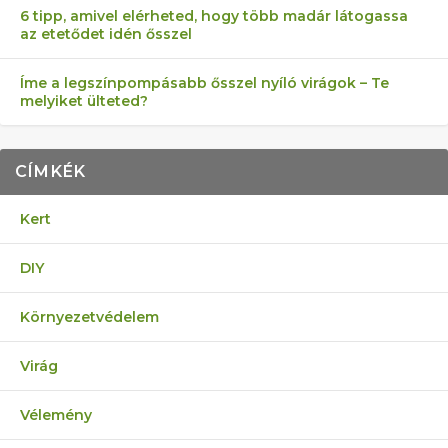
6 tipp, amivel elérheted, hogy több madár látogassa
az etetődet idén ősszel
Íme a legszínpompásabb ősszel nyíló virágok – Te
melyiket ülteted?
CÍMKÉK
Kert
DIY
Környezetvédelem
Virág
Vélemény