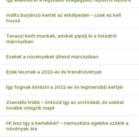
Így alakítsd ki a legszebb virágágyást, lépésről lépésre
Indíts burjánzó kertet az erkélyeden – csak ez kell
hozzá
Tavaszi kerti munkák, amiket pipálj ki a listádról
márciusban
Ezeket a növényeket ültesd márciusban
Ezek lesznek a 2022-es év trendnövényei
Így fognak kinézni a 2022-es év legmenőbb kertjei
Zseniális trükk – öntözd így az orchideát, és sokkal
tovább virágzik majd
Mi lesz így a kertekkel? – nemsokára egekbe szökik a
növények ára