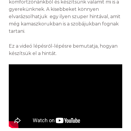
komfortzónánkból és készítsünk valamit mi is a
gyerekünknek. A kisebbeket könnyen
elvarázsolhatjuk egy ilyen szuper hintával, amit
még kamaszkorukban is a szobájukban fognak
tartani.
Ez a videó lépésről-lépésre bemutatja, hogyan
készítsük el a hintát.