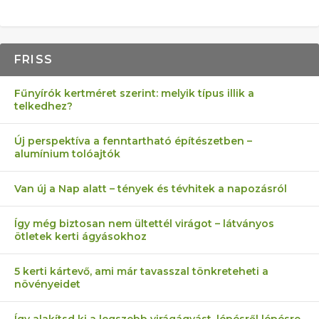
FRISS
Fűnyírók kertméret szerint: melyik típus illik a
telkedhez?
Új perspektíva a fenntartható építészetben –
alumínium tolóajtók
Van új a Nap alatt – tények és tévhitek a napozásról
Így még biztosan nem ültettél virágot – látványos
ötletek kerti ágyásokhoz
5 kerti kártevő, ami már tavasszal tönkreteheti a
növényeidet