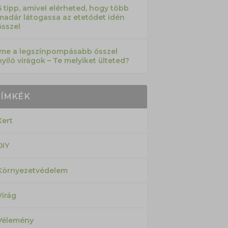
6 tipp, amivel elérheted, hogy több
madár látogassa az etetődet idén
ősszel
Íme a legszínpompásabb ősszel
nyíló virágok – Te melyiket ülteted?
CÍMKÉK
Kert
DIY
Környezetvédelem
Virág
Vélemény