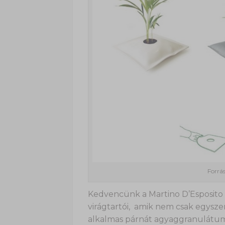
Forrá
Kedvencünk a Martino D’Esposito 
virágtartói, amik nem csak egysz
alkalmas párnát agyaggranulátumm