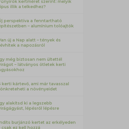
Fűnyírók kertméret szerint: melyik
típus illik a telkedhez?
Új perspektíva a fenntartható
építészetben – alumínium tolóajtók
Van új a Nap alatt – tények és
tévhitek a napozásról
Így még biztosan nem ültettél
virágot – látványos ötletek kerti
ágyásokhoz
5 kerti kártevő, ami már tavasszal
tönkreteheti a növényeidet
Így alakítsd ki a legszebb
virágágyást, lépésről lépésre
Indíts burjánzó kertet az erkélyeden
– csak ez kell hozzá