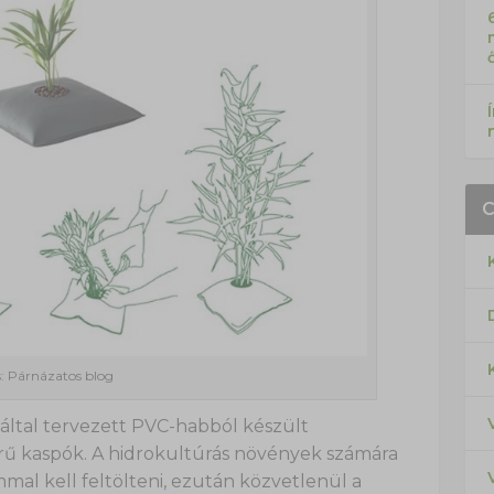
s: Párnázatos blog
által tervezett PVC-habból készült
erű kaspók. A hidrokultúrás növények számára
al kell feltölteni, ezután közvetlenül a