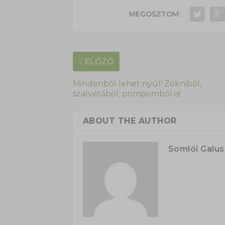
MEGOSZTOM:
ELŐZŐ
Mindenből lehet nyúl! Zokniból,
szalvétából, pompomból is!
ABOUT THE AUTHOR
Somlói Galu