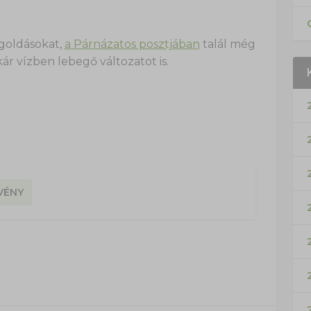
.
egoldásokat,
a Párnázatos posztjában
talál még
ár vízben lebegő változatot is.
VÉNY