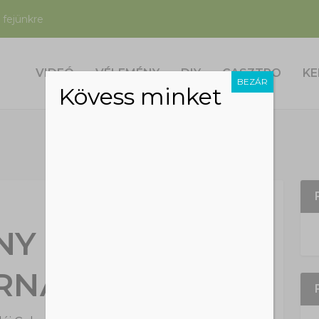
 fejünkre
VIDEÓ
VÉLEMÉNY
DIY
GASZTRO
KE
BEZÁR
Kövess minket
NY NŐTT A
RNÁBA!