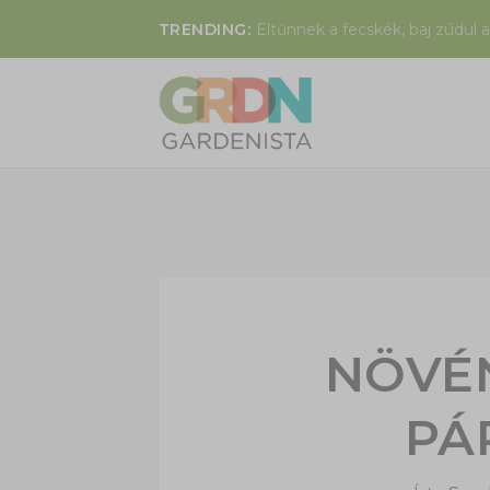
TRENDING:
Eltűnnek a fecskék, baj zúdul a
NÖVÉ
PÁ