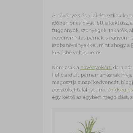
A növények és a lakástextilek kapc
időben óriási divat lett a kaktusz,
függönyök, szőnyegek, takarók, a
növénymintás párnák is nagyon né
szobanövényekkel, mint ahogy a
kevésbé volt ismerős.
Nem csak a
növényekért
, de a pá
Felícia idült párnamániásnak hívj
megosztja a napi kedvencét, blog
posztokat találhatunk.
Zöldség é
egy kettő az egyben megoldást, 