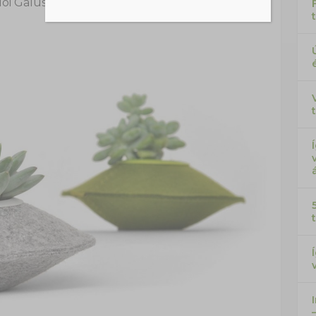
ói Galuska
|