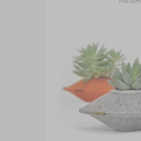
Írta
Soml