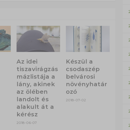
Az idei
Készül a
tiszavirágzás
csodaszép
mázlistája a
belvárosi
lány, akinek
növényhatár
az ölében
ozó
landolt és
2018-07-02
alakult át a
kérész
2018-06-07