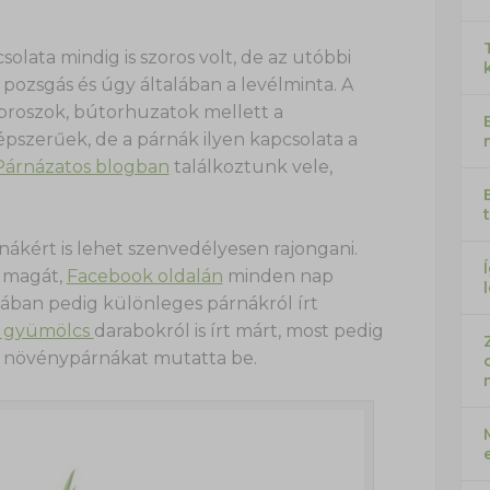
solata mindig is szoros volt, de az utóbbi
 a pozsgás és úgy általában a levélminta. A
broszok, bútorhuzatok mellett a
pszerűek, de a párnák ilyen kapcsolata a
Párnázatos blogban
találkoztunk vele,
rnákért is lehet szenvedélyesen rajongani.
a magát,
Facebook oldalán
minden nap
jában pedig különleges párnákról írt
s gyümölcs
darabokról is írt márt, most pedig
a növénypárnákat mutatta be.