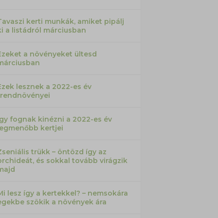
Tavaszi kerti munkák, amiket pipálj
ki a listádról márciusban
Ezeket a növényeket ültesd
márciusban
Ezek lesznek a 2022-es év
trendnövényei
Így fognak kinézni a 2022-es év
legmenőbb kertjei
Zseniális trükk – öntözd így az
orchideát, és sokkal tovább virágzik
majd
Mi lesz így a kertekkel? – nemsokára
egekbe szökik a növények ára