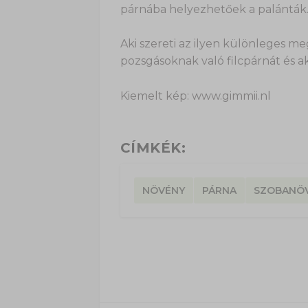
párnába helyezhetőek a palánták
Aki szereti az ilyen különleges m
pozsgásoknak való filcpárnát és ak
Kiemelt kép: www.gimmii.nl
CÍMKÉK:
NÖVÉNY
PÁRNA
SZOBANÖ