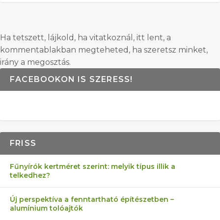
Ha tetszett, lájkold, ha vitatkoznál, itt lent, a
kommentablakban megteheted, ha szeretsz minket,
irány a megosztás.
FACEBOOKON IS SZERESS!
FRISS
Fűnyírók kertméret szerint: melyik típus illik a
telkedhez?
Új perspektíva a fenntartható építészetben –
alumínium tolóajtók