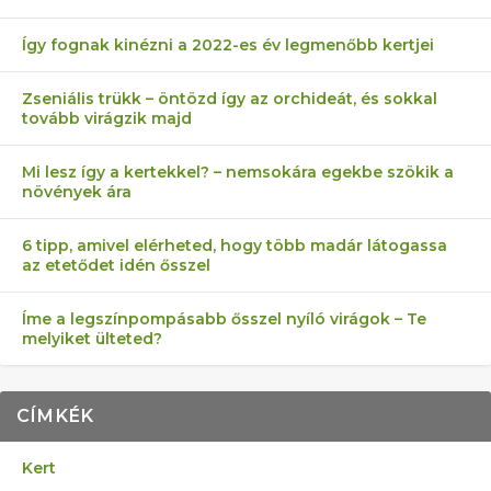
Így fognak kinézni a 2022-es év legmenőbb kertjei
Zseniális trükk – öntözd így az orchideát, és sokkal
tovább virágzik majd
Mi lesz így a kertekkel? – nemsokára egekbe szökik a
növények ára
6 tipp, amivel elérheted, hogy több madár látogassa
az etetődet idén ősszel
Íme a legszínpompásabb ősszel nyíló virágok – Te
melyiket ülteted?
CÍMKÉK
Kert