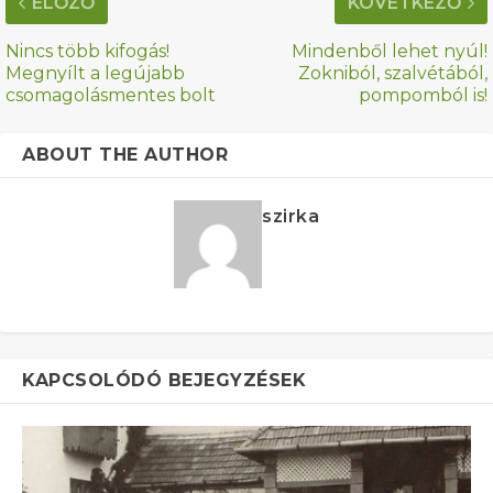
ELŐZŐ
KÖVETKEZŐ
Nincs több kifogás!
Mindenből lehet nyúl!
Megnyílt a legújabb
Zokniból, szalvétából,
csomagolásmentes bolt
pompomból is!
ABOUT THE AUTHOR
szirka
KAPCSOLÓDÓ BEJEGYZÉSEK