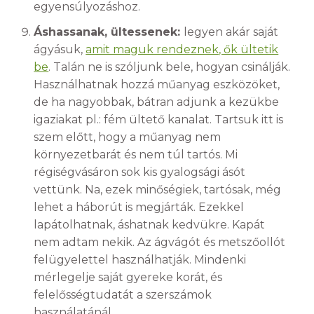
egyensúlyozáshoz.
Áshassanak, ültessenek:
legyen akár saját
ágyásuk,
amit maguk rendeznek, ők ültetik
be
. Talán ne is szóljunk bele, hogyan csinálják.
Használhatnak hozzá műanyag eszközöket,
de ha nagyobbak, bátran adjunk a kezükbe
igaziakat pl.: fém ültető kanalat. Tartsuk itt is
szem előtt, hogy a műanyag nem
környezetbarát és nem túl tartós. Mi
régiségvásáron sok kis gyalogsági ásót
vettünk. Na, ezek minőségiek, tartósak, még
lehet a háborút is megjárták. Ezekkel
lapátolhatnak, áshatnak kedvükre. Kapát
nem adtam nekik. Az ágvágót és metszőollót
felügyelettel használhatják. Mindenki
mérlegelje saját gyereke korát, és
felelősségtudatát a szerszámok
használatánál.