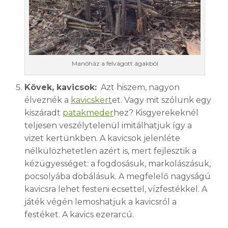
Manóház a felvágott ágakból
Kövek, kavicsok:
Azt hiszem, nagyon
élveznék a
kavicskert
et. Vagy mit szólunk egy
kiszáradt
patakmeder
hez? Kisgyerekeknél
teljesen veszélytelenül imitálhatjuk így a
vizet kertünkben. A kavicsok jelenléte
nélkülözhetetlen azért is, mert fejlesztik a
kézügyességet: a fogdosásuk, markolászásuk,
pocsolyába dobálásuk. A megfelelő nagyságú
kavicsra lehet festeni ecsettel, vízfestékkel. A
játék végén lemoshatjuk a kavicsról a
festéket. A kavics ezerarcú.