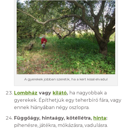
A gyerekek jobban szeretik, ha a kert kissé elvadul
Lombház
vagy
kilátó
,
ha nagyobbak a
gyerekek. Építhetjük egy teherbíró fára, vagy
ennek hiányában négy oszlopra.
Függőágy, hintaágy, kötéllétra,
hinta
:
pihenésre, játékra, mókázásra, vadulásra.