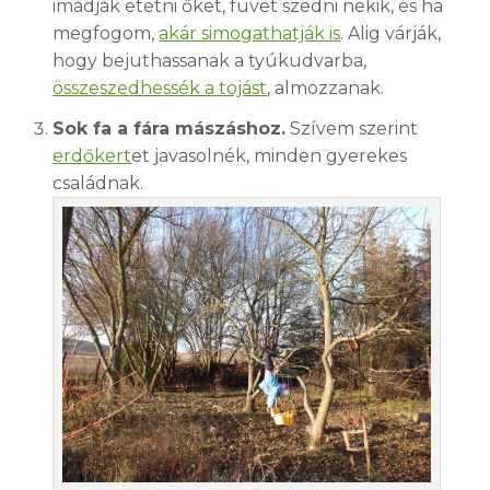
imádják etetni őket, füvet szedni nekik, és ha
megfogom,
akár simogathatják is
. Alig várják,
hogy bejuthassanak a tyúkudvarba,
összeszedhessék a tojást
, almozzanak.
Sok fa a fára mászáshoz.
Szívem szerint
erdőkert
et javasolnék, minden gyerekes
családnak.