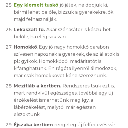
Egy kiemelt tuskó
jó játék, ne dobjuk ki,
bármi lehet belőle, bízzuk a gyerekekre, ők
majd felhasználják.
Lekaszált fű.
Akár szénasátor is készülhet
belőle, ha elég sok van.
Homokkő
. Egy jó nagy homokkő darabon
szívesen napoznak a gyerekek, de az állatok is
pl.: gyíkok. Homokkőből madáritatót is
kifaraghatunk. Én régóta ilyenről álmodozok,
már csak homokkövet kéne szereznünk.
Mezítláb a kertben.
Rendszeresítsük ezt is,
mert rendkívül egészséges, továbbá egy új
érzékelést ismerhetünk meg így, a
lábérzékelést, melytől már egészen
elszoktunk.
Éjszaka kertben
rengeteg új felfedezés vár