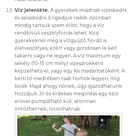
Víz jelenléte.
A gyerekek imádnak vizeskedni
és saraskodni. Engedjük nekik. Azonban
mindig tartsuk szem előtt, hogy a víz
rendkívüli veszélyforrás lehet. Kicsi
gyerekeknél még a vízgyűjtő hordó is
életveszélyes, ezért vagy gondosan le kell
takarni, vagy ne legyen. A víz maximum egy
sekély (10-15 cm mély) vizesárokként
képzelhető el, vagy egy kis madáritatóként. A
kerti tó medrében csak homok legyen, míg
kicsik. Majd ahogy nőnek, úgy igazodhatunk
hozzájuk. Jó és érdekes megoldás egy kézi
erővel pumpálható kút, ahonnan
öntözhetnek, locsolhatnak.