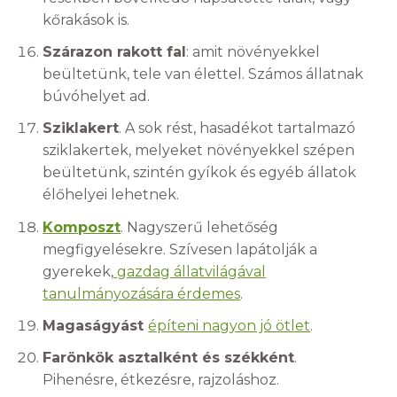
kőrakások is.
Szárazon rakott fal
: amit növényekkel
beültetünk, tele van élettel. Számos állatnak
búvóhelyet ad.
Sziklakert
. A sok rést, hasadékot tartalmazó
sziklakertek, melyeket növényekkel szépen
beültetünk, szintén gyíkok és egyéb állatok
élőhelyei lehetnek.
Komposzt
. Nagyszerű lehetőség
megfigyelésekre. Szívesen lapátolják a
gyerekek,
gazdag állatvilágával
tanulmányozására érdemes
.
Magaságyást
építeni nagyon jó ötlet
.
Farönkök asztalként és székként
.
Pihenésre, étkezésre, rajzoláshoz.