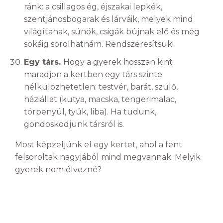
ránk: a csillagos ég, éjszakai lepkék,
szentjánosbogarak és lárváik, melyek mind
világítanak, sünök, csigák bújnak elő és még
sokáig sorolhatnám. Rendszeresítsük!
Egy társ.
Hogy a gyerek hosszan kint
maradjon a kertben egy társ szinte
nélkülözhetetlen: testvér, barát, szülő,
háziállat (kutya, macska, tengerimalac,
törpenyúl, tyúk, liba). Ha tudunk,
gondoskodjunk társról is.
Most képzeljünk el egy kertet, ahol a fent
felsoroltak nagyjából mind megvannak. Melyik
gyerek nem élvezné?