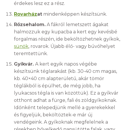
érdekes lesz ez a rész.
Rovarház
at
mindenképpen készítsünk.
Rőzsehalom.
A fákról lemetszett ágakat
halmozzuk egy kupacba a kert egy kevésbé
forgalmas részén, ide beköltözhetnek gyíkok,
sünök
, rovarok. Újabb élő- vagy búvóhelyet
teremtettünk.
Gyíkvár.
A kert egyik napos végébe
készítsünk téglarakást (kb. 30-40 cm magas,
kb. 40×40 cm alapterületű, akár tömör
téglákból is épülhet, de még jobb, ha
lyukacsos tégla is van közöttük). Ez a gyíkvár
otthont adhat a fürge, fali és zöldgyíkoknak.
Időnként telepedjünk mellé a gyerekekkel
és figyeljük, beköltöztek-e már új
vendégeink. A gyíkoknak megfelelnek a
résekben bővelkedő napsütötte falak, vagy