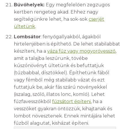
Búvóhelyek:
Egy megfelelően zegzugos
kertben rengeteg akad. Ehhez nagy
segítségünkre lehet, ha sok-sok
cserjét
ültetünk
.
Lombsátor
: fenyőgallyakból, ágakból
hirtelenjében is építhető. De lehet stabilabbat
készíteni, ha a
váza fűz vagy mogyoróvessző
,
amit a talajba leszúrunk, tövébe
kúszónövényt ültetünk és befuttatjuk
(tűzbabbal, dísztökkel). Építhetünk fából
vagy fémből még stabilabb vázat és ezt
futtatjuk be, akár fás szárú növényekkel
(iszalag, szőlő, illatos lonc, komló). Lehet
fűzfavesszőkből
fűzsátort építeni
, ha a
vesszőket gyakran öntözzük, kihajtanak és
lombot növesztenek. Ennek mintájára lehet
fűzből alagutat, kisházat építeni.