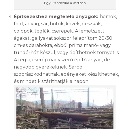
Egy kis atlétika a kertben
Építkezéshez megfelelő anyagok:
homok,
föld, agyag, sár, botok, kövek, deszkák,
cölöpök, téglák, cserepek. A lemetszett
ágakat, gallyakat sokszor felaprítom 20-30
cm-es darabokra, ebből príma manó- vagy
tündérház készül, vagy építhetnek tornyot is.
A tégla, cserép nagyszerű építő anyag, de
nagyobb gyerekeknek. Sárból
szobrászkodhatnak, edényeket készíthetnek,
és mindet kiszáríthatják a napon.