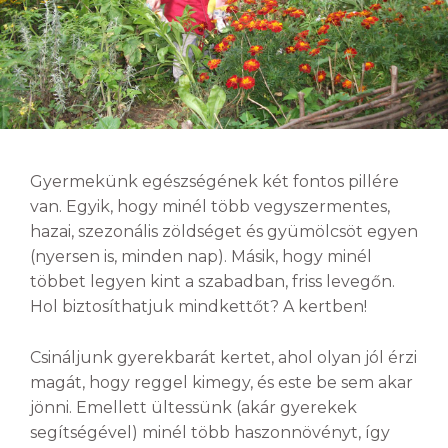
Gyermekünk egészségének két fontos pillére
van. Egyik, hogy minél több vegyszermentes,
hazai, szezonális zöldséget és gyümölcsöt egyen
(nyersen is, minden nap). Másik, hogy minél
többet legyen kint a szabadban, friss levegőn.
Hol biztosíthatjuk mindkettőt? A kertben!
Csináljunk gyerekbarát kertet, ahol olyan jól érzi
magát, hogy reggel kimegy, és este be sem akar
jönni. Emellett ültessünk (akár gyerekek
segítségével) minél több haszonnövényt, így