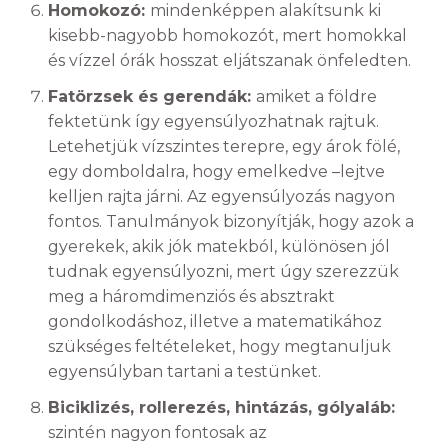
Homokozó:
mindenképpen alakítsunk ki
kisebb-nagyobb homokozót, mert homokkal
és vízzel órák hosszat eljátszanak önfeledten.
Fatörzsek és gerendák:
amiket a földre
fektetünk így egyensúlyozhatnak rajtuk.
Letehetjük vízszintes terepre, egy árok fölé,
egy domboldalra, hogy emelkedve –lejtve
kelljen rajta járni. Az egyensúlyozás nagyon
fontos. Tanulmányok bizonyítják, hogy azok a
gyerekek, akik jók matekból, különösen jól
tudnak egyensúlyozni, mert úgy szerezzük
meg a háromdimenziós és absztrakt
gondolkodáshoz, illetve a matematikához
szükséges feltételeket, hogy megtanuljuk
egyensúlyban tartani a testünket.
Biciklizés, rollerezés, hintázás, gólyaláb:
szintén nagyon fontosak az