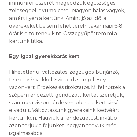
immunrendszerét megeddzük egészséges
zöldséggel, gyümölccsel. Nagyon hálás vagyok,
amiért ilyen a kertünk. Amint jó az idő, a
gyerekeket be sem lehet terelni, akár napi 6-8
órát is eltöltenek kint. Összegyűjtöttem mi a
kertünk titka.
Egy igazi gyerekbarát kert
Hihetetlenül változatos, zegzugos, burjánzó,
tele növényekkel. Szinte dzsungel. Egy
vadonkert. Érdekes és titokzatos. Mi felnőttek a
szépen rendezett, gondozott kertet szeretjük,
számukra viszont érdekesebb, ha a kert kissé
elvadult. Változtassunk gyerekeink kedvéért
kertünkön. Hagyjuk a rendezgetést, inkább
azon törjük a fejünket, hogyan tegyük még
izgalmasabbá.