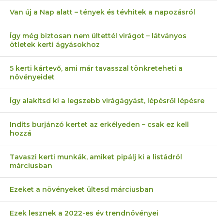
Van új a Nap alatt – tények és tévhitek a napozásról
Így még biztosan nem ültettél virágot – látványos
ötletek kerti ágyásokhoz
5 kerti kártevő, ami már tavasszal tönkreteheti a
növényeidet
Így alakítsd ki a legszebb virágágyást, lépésről lépésre
Indíts burjánzó kertet az erkélyeden – csak ez kell
hozzá
Tavaszi kerti munkák, amiket pipálj ki a listádról
márciusban
Ezeket a növényeket ültesd márciusban
Ezek lesznek a 2022-es év trendnövényei