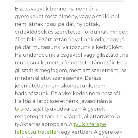
Biztos vagyok benne, ha nem éri a
gyerekeket rossz élmény, vagy a szülőktől
nem látnak rossz példát, nyitottak,
érdeklődőek és szeretettel fordulnak minden
állat felé. Ezért aztán figyeljünk oda, hogy jó
példát mutassunk, változzunk a kedvükért.
Ha undorodunk a csigáktól vagy gilisztától, ne
mutassuk ki, mert a felnőttet utánozzák. Én a
gilisztát is megfogom, mert azt szeretném, ha
minden állatot szeressenek. Darázs
jelenlétében nem sikongatunk, nem
hadonászunk. Ez a viselkedés nem használ.
Ha háziállatot szeretnénk, javasolnám a
tyúk
ot saját tyúkudvarban. A gyerek
rengeteget tanul a világról, állattartásról a
tyúktartás apropóján. A
tyúk szerepe
felbecsülhetetlen
egy kertben. A gyerekek