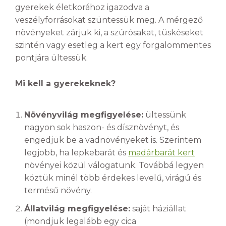
gyerekek életkorához igazodva a
veszélyforrásokat szüntessük meg. A mérgező
növényeket zárjuk ki, a szúrósakat, tüskéseket
szintén vagy esetleg a kert egy forgalommentes
pontjára ültessük.
Mi kell a gyerekeknek?
Növényvilág megfigyelése:
ültessünk
nagyon sok haszon- és dísznövényt, és
engedjük be a vadnövényeket is. Szerintem
legjobb, ha lepkebarát és
madárbarát kert
növényei közül válogatunk. Továbbá legyen
köztük minél több érdekes levelű, virágú és
termésű növény.
Állatvilág megfigyelése:
saját háziállat
(mondjuk legalább egy cica