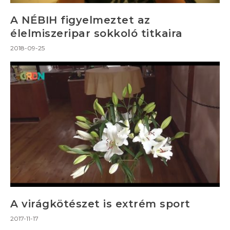
A NÉBIH figyelmeztet az
élelmiszeripar sokkoló titkaira
2018-09-25
A virágkötészet is extrém sport
2017-11-17