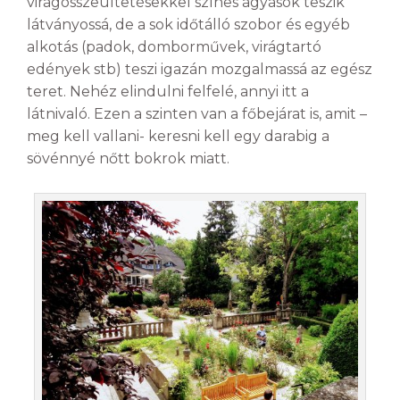
virágösszeültetésekkel színes ágyások teszik
látványossá, de a sok időtálló szobor és egyéb
alkotás (padok, domborművek, virágtartó
edények stb) teszi igazán mozgalmassá az egész
teret. Nehéz elindulni felfelé, annyi itt a
látnivaló. Ezen a szinten van a főbejárat is, amit –
meg kell vallani- keresni kell egy darabig a
sövénnyé nőtt bokrok miatt.