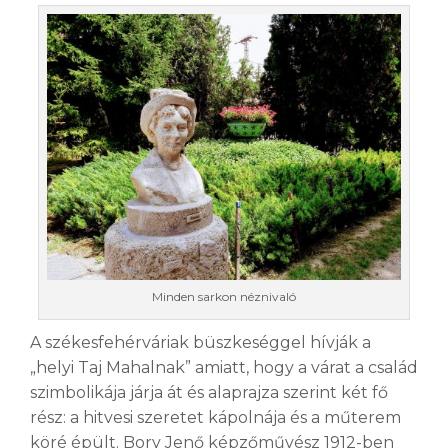
Minden sarkon néznivaló
A székesfehérváriak büszkeséggel hívják a
„helyi Taj Mahalnak” amiatt, hogy a várat a család
szimbolikája járja át és alaprajza szerint két fő
rész: a hitvesi szeretet kápolnája és a műterem
köré épült. Bory Jenő képzőművész 1912-ben