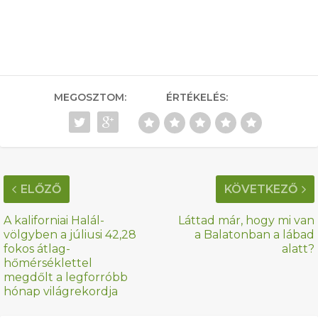
MEGOSZTOM:
ÉRTÉKELÉS:
ELŐZŐ
KÖVETKEZŐ
A kaliforniai Halál-
Láttad már, hogy mi van
völgyben a júliusi 42,28
a Balatonban a lábad
fokos átlag-
alatt?
hőmérséklettel
megdőlt a legforróbb
hónap világrekordja