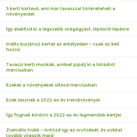
5 kerti kártevő, ami már tavasszal tönkreteheti a
növényeidet
Így alakítsd ki a legszebb virágágyást, lépésről lépésre
Indíts burjánzó kertet az erkélyeden – csak ez kell
hozzá
Tavaszi kerti munkák, amiket pipálj ki a listádról
márciusban
Ezeket a növényeket ültesd márciusban
Ezek lesznek a 2022-es év trendnövényei
Így fognak kinézni a 2022-es év legmenőbb kertjei
Zseniális trükk – öntözd így az orchideát, és sokkal
tovább virágzik majd