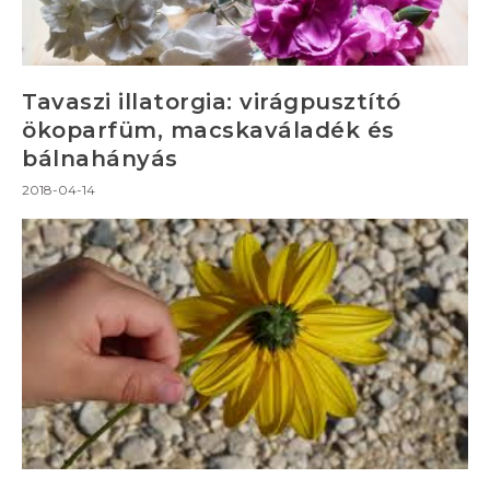
Tavaszi illatorgia: virágpusztító
ökoparfüm, macskaváladék és
bálnahányás
2018-04-14