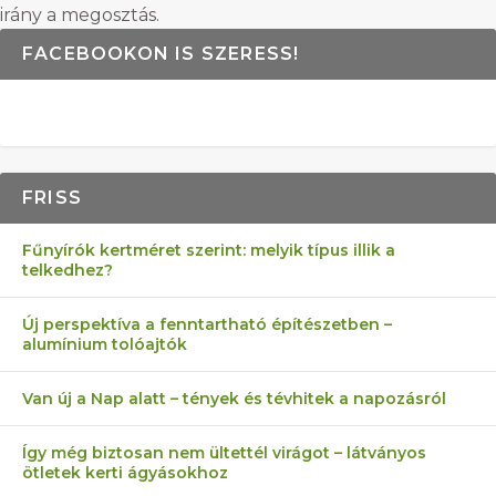
irány a megosztás.
FACEBOOKON IS SZERESS!
FRISS
Fűnyírók kertméret szerint: melyik típus illik a
telkedhez?
Új perspektíva a fenntartható építészetben –
alumínium tolóajtók
Van új a Nap alatt – tények és tévhitek a napozásról
Így még biztosan nem ültettél virágot – látványos
ötletek kerti ágyásokhoz