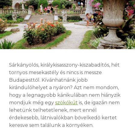
Sárkányölős, királykisasszony-kiszabadítós, hét
tornyos mesekastély és nincs is messze
Budapesttől. Kívánhatnánk jobb
kirándulóhelyet a nyáron? Azt nem mondom,
hogy a legnagyobb kánikulában nem hiányzik
mondjuk még egy
szökőkút
is, de igazán nem
lehetünk telhetetlenek, mert ennél
érdekesebb, látnivalókban bővelkedő kertet
keresve sem találunk a környéken.