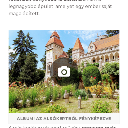
legnagyobb épület, amelyet egy ember saját
maga épített.
ALBUM! AZ ALSÓKERTBŐL FÉNYKÉPEZVE
A már korában elismert művész
negyven nyár