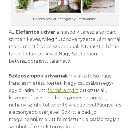
Három részlet a tengernyi látnivalóból
Az
Elefántos udvar
a második terasz a sorban,
szintén kevés, főleg futónövényzettel, ám annál
monumentálisabb szobrokkal. A teraszt a hátán
tartó elefánton kívül Nagy Szulejmán
betonszobra is itt található.
Százoszlopos udvarnak
hívják a felső nagy,
franciás ihletésű kertet. Négy csúcsában egy-
egy óriásira nőtt,
formára nyírt
bukszus áll,
középen füves terület egyenes sétánnyal,
néhány színfoltot jelentő virágzó évelőággyal és
alacsonyabb cserjével. Sok itt a pad, jó
megpihenni, mielőtt felmászunk a család tagjait
szimbolizáló szűk tornyokba.