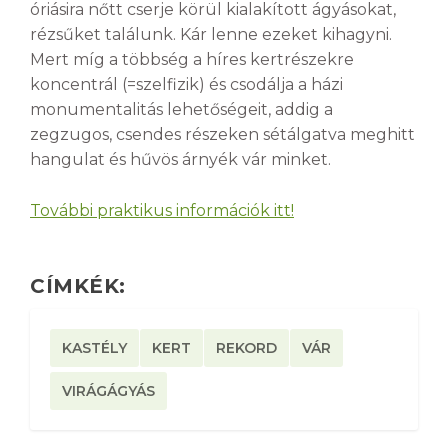
óriásira nőtt cserje körül kialakított ágyásokat,
rézsűket találunk. Kár lenne ezeket kihagyni.
Mert míg a többség a híres kertrészekre
koncentrál (=szelfizik) és csodálja a házi
monumentalitás lehetőségeit, addig a
zegzugos, csendes részeken sétálgatva meghitt
hangulat és hűvös árnyék vár minket.
További praktikus információk itt!
CÍMKÉK:
KASTÉLY
KERT
REKORD
VÁR
VIRÁGÁGYÁS