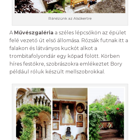
Ránézünk az Alsókertre
A
Művészgaléria
a széles lépcsőkön az épület
felé vezető út első állomása. Rózsák futnak itt a
falakon és látványos kuckót alkot a
trombitafolyondár egy kőpad fölött. Körben
híres festőkre, szobrászokra emlékeztet Bory
például róluk készült mellszobrokkal.