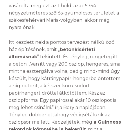
vásárolta meg ezt az 1 hold, azaz 5754
négyzetméteres szőlős-gyümölcsös területet a
székesfehérvári Mária-völgyben, akkor még
nyaralónak.
Itt kezdett neki a pontos tervezést nélkülöző
ház építésének, amit „
betonkísérleti
állomásnak
” tekintett. És tényleg, rengeteg itt
a beton: „Van itt vagy 200 oszlop, hengeres, sima,
mintha esztergálva volna, pedig mind-mind úgy
készült, hogy kátránypapír-hengerbe öntöttem
a híg betont, a kétszer körülsodort
papírhengert dróttal átkötöttem. Kész az
oszlopforma. Egy papírossal akár 10 oszlopot is
meg lehet csinálni.” írja Bory a naplójában.
Tényleg döbbenet, ahogy végigsétálunk az
oszlopsor mellett. Képzeljétek, még
a Guinness
rekordok könyvébe is bekerült
, mint a