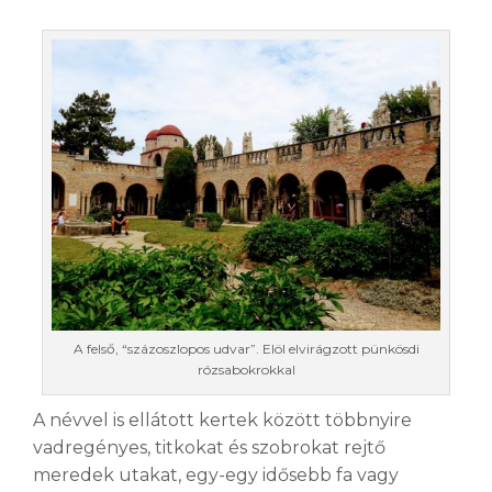
A felső, “százoszlopos udvar”. Elöl elvirágzott pünkösdi
rózsabokrokkal
A névvel is ellátott kertek között többnyire
vadregényes, titkokat és szobrokat rejtő
meredek utakat, egy-egy idősebb fa vagy