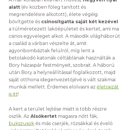
alatt
(év közben főleg tanított és
megrendelésre alkotott), élete végéig
bővítgette és
csinosítgatta saját két kezével
a túlméretezett lakóépületet és kertet, ami ma
csinos egyveleget alkot. A második világháborút
a család a várban vészelte át, amit
agyonbombáztak felülről, míg lent a
betolakodó katonák céltáblának használták a
Bory házaspár festményeit, szobrait. A háború
után Bory a helyreállítással foglalkozott, majd
saját otthona idegenvezetőjévé is vált szakmai
munkái mellett. Érdemes elolvasni az
életrajzát
is itt
!
A kert a terület lejtése miatt is több részre
oszlik. Az
Alsókertet
magasra nőtt fák,
bukszusok
és más cserjék, rózsákkal és évelő