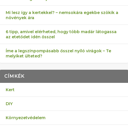
Mi lesz így a kertekkel? – nemsokára egekbe szökik a
növények ára
6 tipp, amivel elérheted, hogy több madár látogassa
az etetődet idén ősszel
Íme a legszínpompásabb ősszel nyíló virágok – Te
melyiket ülteted?
CÍMKÉK
Kert
DIY
Környezetvédelem