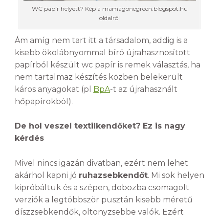
WC papír helyett? Kép a mamagonegreen.blogspot.hu
oldalról
Ám amíg nem tart itt a társadalom, addig is a
kisebb ökolábnyommal bíró újrahasznosított
papírból készült wc papír is remek választás, ha
nem tartalmaz készítés közben belekerült
káros anyagokat (pl
BpA
-t az újrahasznált
hőpapírokból).
De hol veszel textilkendőket? Ez is nagy
kérdés
Mivel nincs igazán divatban, ezért nem lehet
akárhol kapni jó
ruhazsebkendőt
. Mi sok helyen
kipróbáltuk és a szépen, dobozba csomagolt
verziók a legtöbbször pusztán kisebb méretű
díszzsebkendők, öltönyzsebbe valók. Ezért