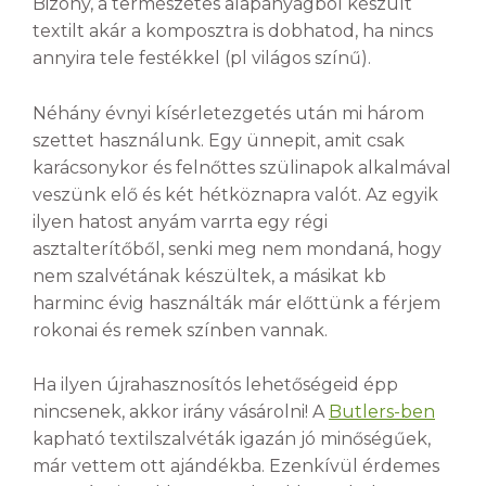
Bizony, a természetes alapanyagból készült
textilt akár a komposztra is dobhatod, ha nincs
annyira tele festékkel (pl világos színű).
Néhány évnyi kísérletezgetés után mi három
szettet használunk. Egy ünnepit, amit csak
karácsonykor és felnőttes szülinapok alkalmával
veszünk elő és két hétköznapra valót. Az egyik
ilyen hatost anyám varrta egy régi
asztalterítőből, senki meg nem mondaná, hogy
nem szalvétának készültek, a másikat kb
harminc évig használták már előttünk a férjem
rokonai és remek színben vannak.
Ha ilyen újrahasznosítós lehetőségeid épp
nincsenek, akkor irány vásárolni! A
Butlers-ben
kapható textilszalvéták igazán jó minőségűek,
már vettem ott ajándékba. Ezenkívül érdemes