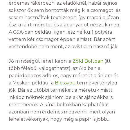
érdemes rákérdezni az eladóknál, habár sajnos
sokszor ők sem bontották még ki a csomagot, és
sosem használtak textilzsepit, így marad a józan
ész: a ráírt méretet és alapanyagot nézzük meg.
A C&A-ban például (igen, ész nélkül) potyára
vettem két csomagot éppen emiatt. Bár azért
veszendőbe nem ment, az ovis fiaim használják.
Jó minőségűt lehet kapni a
Zöld Boltban
(itt
több féléből válogathatsz), az Aldiban a
papírdobozos 3db-os, nagy méretűt ajánlom és
a Meskán például a
Blessyou
termékei tényleg
jók. Bár az utóbbi termékeit a méretük miatt
inkább nőknek ajánlom, de akár ajándékba is,
mert menők. A kínai boltokban kaphatókat
azonban nem érdemes megvenni, mert olyan
leheletvékonyak, hogy még a papír is jobb…