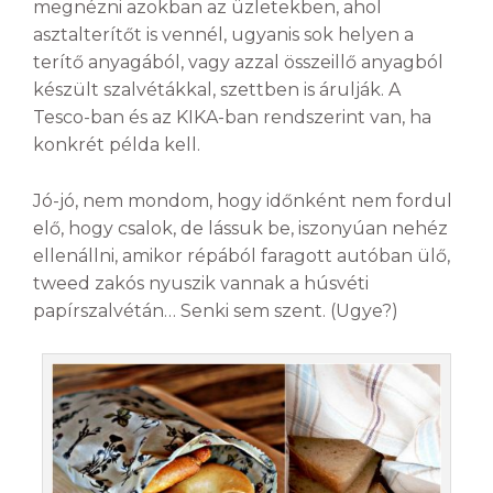
megnézni azokban az üzletekben, ahol
asztalterítőt is vennél, ugyanis sok helyen a
terítő anyagából, vagy azzal összeillő anyagból
készült szalvétákkal, szettben is árulják. A
Tesco-ban és az KIKA-ban rendszerint van, ha
konkrét példa kell.
Jó-jó, nem mondom, hogy időnként nem fordul
elő, hogy csalok, de lássuk be, iszonyúan nehéz
ellenállni, amikor répából faragott autóban ülő,
tweed zakós nyuszik vannak a húsvéti
papírszalvétán… Senki sem szent. (Ugye?)