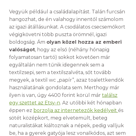
Vegyük például a családalapítást. Talán furcsán
hangozhat, de én valahogy innentől számolom
az igazi átállásunkat. A csodálatos csecsemőkort
végigkövetni több puszta örömnél, igazi
boldogság. Ám
olyan közel hozza az emberi
valóságot
, hogy az első (néhány hónapig
folyamatosan tartó) sokkot követően már
egyáltalán nem tűnik idegennek sem a
textilzsepi, sem a textilszalvéta, sőt tovább
megyek, a textil wc „papír”, azaz toalettkendők
használatának gondolata sem. Merthogy már
ilyen is van, úgy 4400 forint körül már
találsz
egy szettet az Etsy-n
. Az utóbbi két hónapban
éppen ez
borzolja az internetezők kedélyeit
és
sötét középkort, meg elvetemült, beteg
naturalistákat kiáltoznak a népek, pedig valljuk
be, ha a gyerek gatyója lesz vonalkódos, azt sem