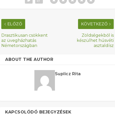
ELŐZŐ
KÖVETKEZŐ
Drasztikusan csökkent
Zöldségekből is
az üvegházhatás
készülhet húsvéti
Németországban
asztaldísz
ABOUT THE AUTHOR
Suplicz Rita
KAPCSOLÓDÓ BEJEGYZÉSEK