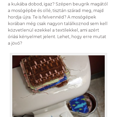
a kukába dobod, igaz? Szépen beugrik magától
a mosógépbe és ollé, tisztán szárad meg, majd
hordja újra. Te is felvennéd? A mosógépek
korában még csak nagyon találkoznod sem kell
közvetlenül ezekkel a textilekkel, ami azért
óriási kényelmet jelent. Lehet, hogy erre mutat
a jövő?