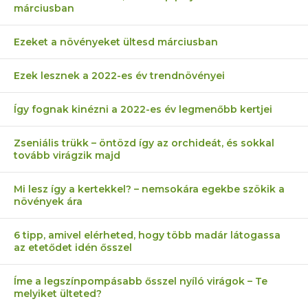
márciusban
Ezeket a növényeket ültesd márciusban
Ezek lesznek a 2022-es év trendnövényei
Így fognak kinézni a 2022-es év legmenőbb kertjei
Zseniális trükk – öntözd így az orchideát, és sokkal
tovább virágzik majd
Mi lesz így a kertekkel? – nemsokára egekbe szökik a
növények ára
6 tipp, amivel elérheted, hogy több madár látogassa
az etetődet idén ősszel
Íme a legszínpompásabb ősszel nyíló virágok – Te
melyiket ülteted?