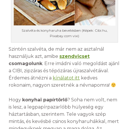
Szalvéta és konyharuha bevetésben (Képek: Cibi.hu,
Pixabay.com vixi)
Szintén szalvéta, de már nem az asztalnál
használjuk azt, amibe
szendvicset
csomagolunk
. Erre imádni való megoldást ajánl
a CIBI, zipzáras és tépőzáras újraszalvétáival.
Érdemes átnézni a
kínálatot itt
kedves
rokonaim, nagyon szeretnék a névnapomra!
Hogy
konyhai papírtörlő
? Soha nem volt, nem
is lesz, a legpapírpazarlóbb hülyeség egy
háztartásban, szerintem. Tele vagyok szép
mintás, és kevésbé csinos konyharuhákkal, mert
mindegyiknek megvan a maga dolga. Az