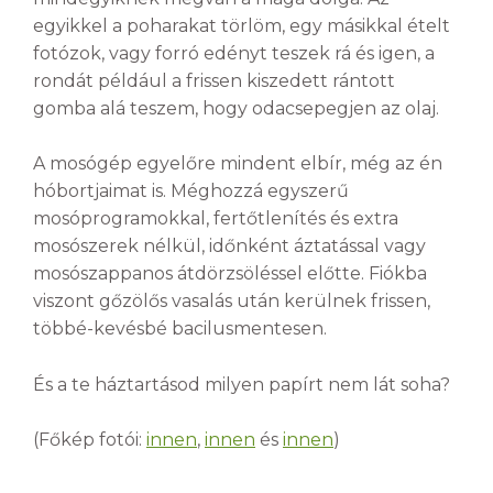
egyikkel a poharakat törlöm, egy másikkal ételt
fotózok, vagy forró edényt teszek rá és igen, a
rondát például a frissen kiszedett rántott
gomba alá teszem, hogy odacsepegjen az olaj.
A mosógép egyelőre mindent elbír, még az én
hóbortjaimat is. Méghozzá egyszerű
mosóprogramokkal, fertőtlenítés és extra
mosószerek nélkül, időnként áztatással vagy
mosószappanos átdörzsöléssel előtte. Fiókba
viszont gőzölős vasalás után kerülnek frissen,
többé-kevésbé bacilusmentesen.
És a te háztartásod milyen papírt nem lát soha?
(Főkép fotói:
innen
,
innen
és
innen
)