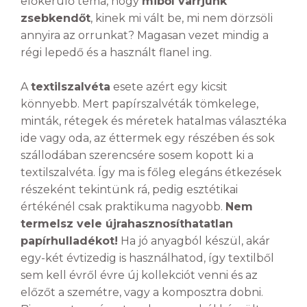
előkerülő téma, hogy
miből varrjunk
zsebkendőt
, kinek mi vált be, mi nem dörzsöli
annyira az orrunkat? Magasan vezet mindig a
régi lepedő és a használt flanel ing.
A
textilszalvéta
esete azért egy kicsit
könnyebb. Mert papírszalvéták tömkelege,
minták, rétegek és méretek hatalmas választéka
ide vagy oda, az éttermek egy részében és sok
szállodában szerencsére sosem kopott ki a
textilszalvéta. Így ma is főleg elegáns étkezések
részeként tekintünk rá, pedig esztétikai
értékénél csak praktikuma nagyobb.
Nem
termelsz vele újrahasznosíthatatlan
papírhulladékot!
Ha jó anyagból készül, akár
egy-két évtizedig is használhatod, így textilből
sem kell évről évre új kollekciót venni és az
előzőt a szemétre, vagy a komposztra dobni.