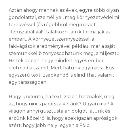
Aztán ahogy mennek az évek, egyre több olyan
gondolattal, személlyel, meg környezetvédelmi
törekvéssel (és régebbről megmaradt
illemszabállyal!) találkozni, amik formálják az
embert. A környezetszennyezéssel, a
fakivágások eredményével például már a saját
szemünkkel bizonyosodhatunk meg, ami ijesztő.
Hiszek abban, hogy minden egyes ember
életmódja számít. Mert hatunk egymásra. Egy
egyszerű textilzsebkendő is elindíthat valamit
egy társaságban.
Hogy undorító, ha textilzsepit használok, meg
az, hogy nincs papírszalvétánk? Ugyan már! A
világon annyi gusztustalan dolgot látunk és
érzünk közelről is, hogy ezek igazán apróságok
azért, hogy jobb hely legyen a Föld.