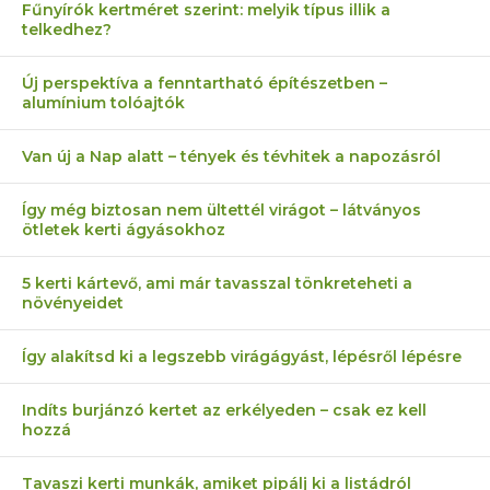
Fűnyírók kertméret szerint: melyik típus illik a
telkedhez?
Új perspektíva a fenntartható építészetben –
alumínium tolóajtók
Van új a Nap alatt – tények és tévhitek a napozásról
Így még biztosan nem ültettél virágot – látványos
ötletek kerti ágyásokhoz
5 kerti kártevő, ami már tavasszal tönkreteheti a
növényeidet
Így alakítsd ki a legszebb virágágyást, lépésről lépésre
Indíts burjánzó kertet az erkélyeden – csak ez kell
hozzá
Tavaszi kerti munkák, amiket pipálj ki a listádról