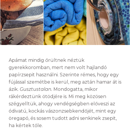
Apámat mindig őrültnek néztük
gyerekkoromban, mert nem volt hajlandó
papírzsepit használni. Szerinte rémes, hogy egy
fújással szemétbe is kerül, meg aztán hamar át is
ázik.
Gusztustalan.
Mondogatta, mikor
rákérdeztünk ötödjére is. Mi meg közösen
szégyelltük, ahogy vendégségben előveszi az
ódivatú, kockás vászonzsebkendőjét, mint egy
öregapó, és sosem tudott adni senkinek zsepit,
ha kértek tőle.