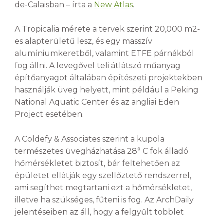
de-Calaisban – írta a
New Atlas
.
A Tropicalia mérete a tervek szerint 20,000 m2-
es alapterületű lesz, és egy masszív
alumíniumkeretből, valamint ETFE párnákból
fog állni. A levegővel teli átlátszó műanyag
építőanyagot általában építészeti projektekben
használják üveg helyett, mint például a Peking
National Aquatic Center és az angliai Eden
Project esetében.
A Coldefy & Associates szerint a kupola
természetes üvegházhatása 28° C fok álladó
hőmérsékletet biztosít, bár feltehetően az
épületet ellátják egy szellőztető rendszerrel,
ami segíthet megtartani ezt a hőmérsékletet,
illetve ha szükséges, fűteni is fog. Az ArchDaily
jelentéseiben az áll, hogy a felgyűlt többlet