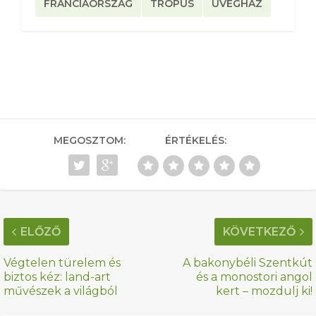
FRANCIAORSZÁG
TRÓPUS
ÜVEGHÁZ
MEGOSZTOM:
ÉRTÉKELÉS:
ELŐZŐ
KÖVETKEZŐ
Végtelen türelem és
A bakonybéli Szentkút
biztos kéz: land-art
és a monostori angol
művészek a világból
kert – mozdulj ki!