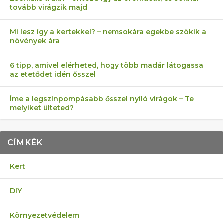
tovább virágzik majd
Mi lesz így a kertekkel? – nemsokára egekbe szökik a
növények ára
6 tipp, amivel elérheted, hogy több madár látogassa
az etetődet idén ősszel
Íme a legszínpompásabb ősszel nyíló virágok – Te
melyiket ülteted?
CÍMKÉK
Kert
DIY
Környezetvédelem