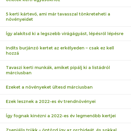
5 kerti kártevő, ami már tavasszal tönkreteheti a
növényeidet
Így alakítsd ki a legszebb virágágyást, lépésről lépésre
Indíts burjánzó kertet az erkélyeden – csak ez kell
hozzá
Tavaszi kerti munkák, amiket pipálj ki a listádról
márciusban
Ezeket a növényeket ültesd márciusban
Ezek lesznek a 2022-es év trendnövényei
Így fognak kinézni a 2022-es év legmenőbb kertjei
Zseniális trükk – öntözd így az orchideát, és sokkal