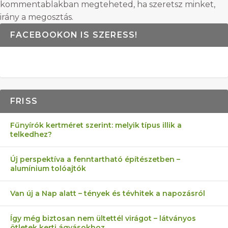
kommentablakban megteheted, ha szeretsz minket,
irány a megosztás.
FACEBOOKON IS SZERESS!
FRISS
Fűnyírók kertméret szerint: melyik típus illik a
telkedhez?
Új perspektíva a fenntartható építészetben –
alumínium tolóajtók
Van új a Nap alatt – tények és tévhitek a napozásról
Így még biztosan nem ültettél virágot – látványos
ötletek kerti ágyásokhoz