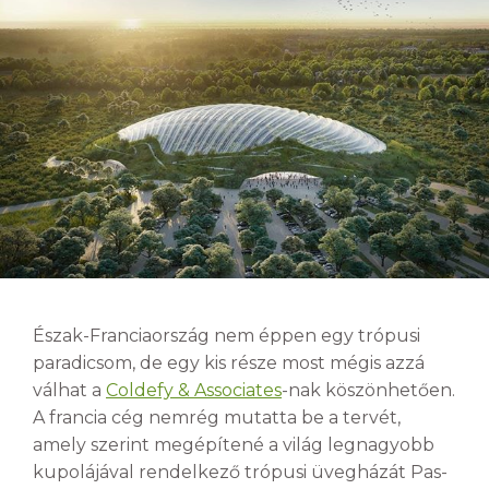
Észak-Franciaország nem éppen egy trópusi
paradicsom, de egy kis része most mégis azzá
válhat a
Coldefy & Associates
-nak köszönhetően.
A francia cég nemrég mutatta be a tervét,
amely szerint megépítené a világ legnagyobb
kupolájával rendelkező trópusi üvegházát Pas-