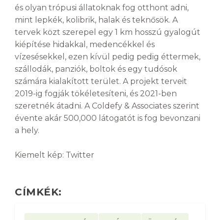
és olyan trópusi állatoknak fog otthont adni,
mint lepkék, kolibrik, halak és teknősök. A
tervek közt szerepel egy 1 km hosszú gyalogút
kiépítése hidakkal, medencékkel és
vízesésekkel, ezen kívül pedig pedig éttermek,
szállodák, panziók, boltok és egy tudósok
számára kialakított terület. A projekt terveit
2019-ig fogják tökéletesíteni, és 2021-ben
szeretnék átadni. A Coldefy & Associates szerint
évente akár 500,000 látogatót is fog bevonzani
a hely.
Kiemelt kép: Twitter
CÍMKÉK: