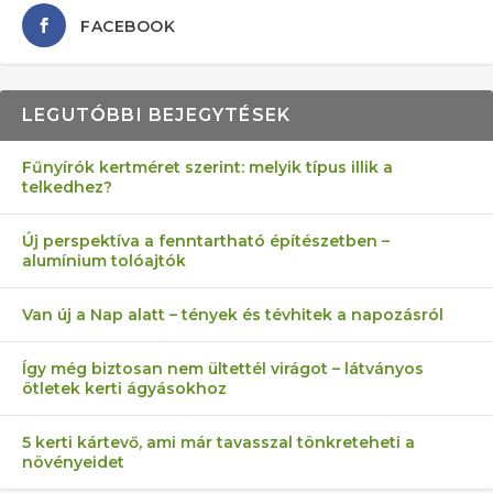
FACEBOOK
LEGUTÓBBI BEJEGYTÉSEK
Fűnyírók kertméret szerint: melyik típus illik a
telkedhez?
Új perspektíva a fenntartható építészetben –
alumínium tolóajtók
Van új a Nap alatt – tények és tévhitek a napozásról
Így még biztosan nem ültettél virágot – látványos
ötletek kerti ágyásokhoz
5 kerti kártevő, ami már tavasszal tönkreteheti a
növényeidet