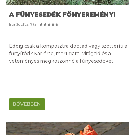
A FŰNYESEDÉK FŐNYEREMÉNY!
Írta
Suplicz Rita
|
Eddig csak a komposztra dobtad vagy szétteríti a
fűnyíród? Kár érte, mert fiatal virágaid és a
veteményes megköszönné a fűnyesedéket.
BŐVEBBEN