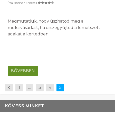
Írta
Bognár Emese
|
Megmutatjuk, hogy úszhatod meg a
mulcsvásárlást, ha összegyújtöd a lemetszett
ágakat a kertedben.
BŐVEBBEN
1
…
3
4
5
KÖVESS MINKET