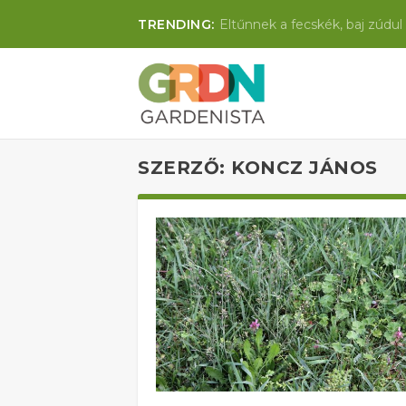
TRENDING:
Eltűnnek a fecskék, baj zúdul 
SZERZŐ:
KONCZ JÁNOS