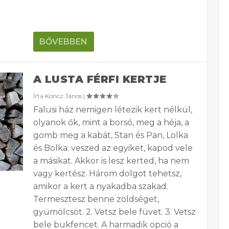
BŐVEBBEN
A LUSTA FÉRFI KERTJE
Írta
Koncz János
|
Falusi ház nemigen létezik kert nélkül,
olyanok ők, mint a borsó, meg a héja, a
gomb meg a kabát, Stan és Pan, Lolka
és Bolka: veszed az egyiket, kapod vele
a másikat. Akkor is lesz kerted, ha nem
vagy kertész. Három dolgot tehetsz,
amikor a kert a nyakadba szakad.
Termesztesz benne zöldséget,
gyümölcsöt. 2. Vetsz bele füvet. 3. Vetsz
bele bukfencet. A harmadik opció a