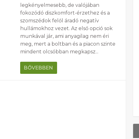
legkényelmesebb, de valójában
fokozódó diszkomfort-érzethez és a
szomszédok felől áradó negatív
hullámokhoz vezet. Az első opció sok
munkával jár, ami anyagilag nem éri
meg, mert a boltban és a piacon szinte
mindent olcsóbban megkapsz...
BŐVEBBEN