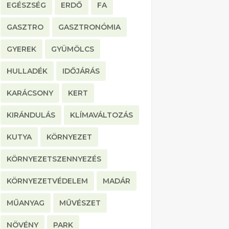
EGÉSZSÉG
ERDŐ
FA
GASZTRO
GASZTRONÓMIA
GYEREK
GYÜMÖLCS
HULLADÉK
IDŐJÁRÁS
KARÁCSONY
KERT
KIRÁNDULÁS
KLÍMAVÁLTOZÁS
KUTYA
KÖRNYEZET
KÖRNYEZETSZENNYEZÉS
KÖRNYEZETVÉDELEM
MADÁR
MŰANYAG
MŰVÉSZET
NÖVÉNY
PARK