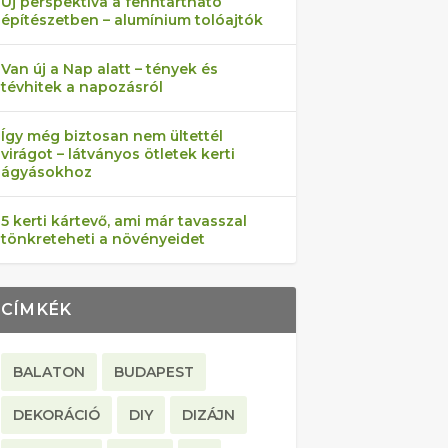
Új perspektíva a fenntartható
építészetben – alumínium tolóajtók
Van új a Nap alatt – tények és
tévhitek a napozásról
Így még biztosan nem ültettél
virágot – látványos ötletek kerti
ágyásokhoz
5 kerti kártevő, ami már tavasszal
tönkreteheti a növényeidet
CÍMKÉK
BALATON
BUDAPEST
DEKORÁCIÓ
DIY
DIZÁJN