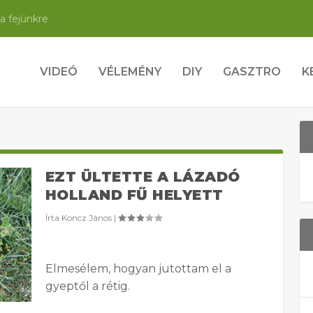
a fejünkre
VIDEÓ
VÉLEMÉNY
DIY
GASZTRO
K
EZT ÜLTETTE A LÁZADÓ
HOLLAND FŰ HELYETT
Írta
Koncz János
|
Elmesélem, hogyan jutottam el a
gyeptől a rétig.