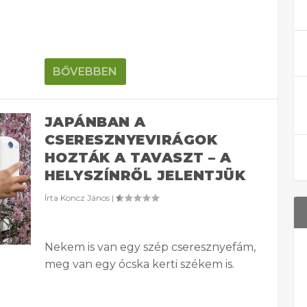
BŐVEBBEN
JAPÁNBAN A
CSERESZNYEVIRÁGOK
HOZTÁK A TAVASZT – A
HELYSZÍNRŐL JELENTJÜK
Írta
Koncz János
|
Nekem is van egy szép cseresznyefám,
meg van egy ócska kerti székem is.