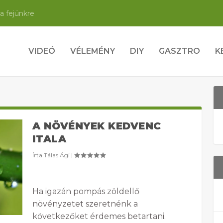
a fejünkre
VIDEÓ
VÉLEMÉNY
DIY
GASZTRO
K
A NÖVÉNYEK KEDVENC
ITALA
Írta
Tálas Ági
|
Ha igazán pompás zöldellő
növényzetet szeretnénk a
következőket érdemes betartani.