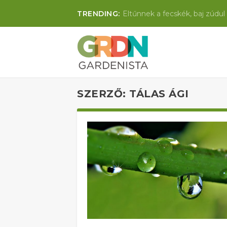
TRENDING:
Eltűnnek a fecskék, baj zúdul 
SZERZŐ:
TÁLAS ÁGI