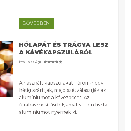
BŐVEBBEN
HÓLAPÁT ÉS TRÁGYA LESZ
A KÁVÉKAPSZULÁBÓL
Írta
Tálas Ági
|
A használt kapszulákat három-négy
hétig szárítják, majd szétválasztják az
alumíniumot a kávézaccot. Az
újrahasznosítási folyamat végén tiszta
alumíniumot nyernek ki.