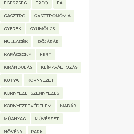
EGÉSZSÉG
ERDŐ
FA
GASZTRO
GASZTRONÓMIA
GYEREK
GYÜMÖLCS
HULLADÉK
IDŐJÁRÁS
KARÁCSONY
KERT
KIRÁNDULÁS
KLÍMAVÁLTOZÁS
KUTYA
KÖRNYEZET
KÖRNYEZETSZENNYEZÉS
KÖRNYEZETVÉDELEM
MADÁR
MŰANYAG
MŰVÉSZET
NÖVÉNY
PARK