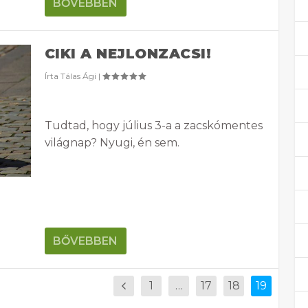
BŐVEBBEN
CIKI A NEJLONZACSI!
Írta
Tálas Ági
|
Tudtad, hogy július 3-a a zacskómentes
világnap? Nyugi, én sem.
BŐVEBBEN
1
…
17
18
19