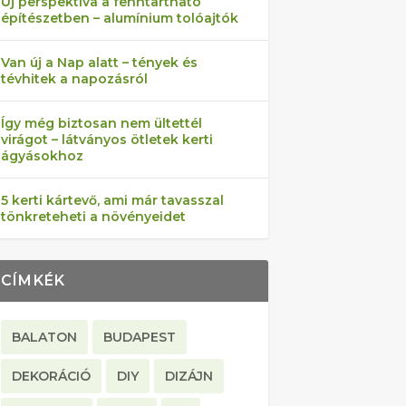
Új perspektíva a fenntartható
építészetben – alumínium tolóajtók
Van új a Nap alatt – tények és
tévhitek a napozásról
Így még biztosan nem ültettél
virágot – látványos ötletek kerti
ágyásokhoz
5 kerti kártevő, ami már tavasszal
tönkreteheti a növényeidet
CÍMKÉK
BALATON
BUDAPEST
DEKORÁCIÓ
DIY
DIZÁJN