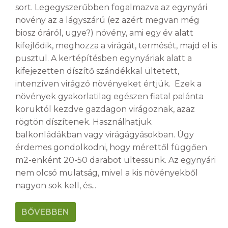
sort. Legegyszerűbben fogalmazva az egynyári
növény az a lágyszárú (ez azért megvan még
biosz óráról, ugye?) növény, ami egy év alatt
kifejlődik, meghozza a virágát, termését, majd el is
pusztul. A kertépítésben egynyáriak alatt a
kifejezetten díszítő szándékkal ültetett,
intenzíven virágzó növényeket értjük. Ezek a
növények gyakorlatilag egészen fiatal palánta
koruktól kezdve gazdagon virágoznak, azaz
rögtön díszítenek. Használhatjuk
balkonládákban vagy virágágyásokban. Úgy
érdemes gondolkodni, hogy mérettől függően
m2-enként 20-50 darabot ültessünk. Az egynyári
nem olcsó mulatság, mivel a kis növényekből
nagyon sok kell, és...
BŐVEBBEN