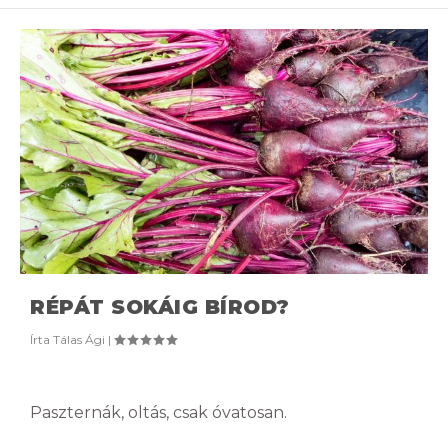
RÉPÁT SOKÁIG BÍROD?
Írta
Tálas Ági
|
Paszternák, oltás, csak óvatosan.