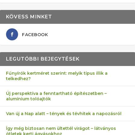
KÖVESS MINKET
FACEBOOK
LEGUTÓBBI BEJEGYTÉSEK
Fűnyírók kertméret szerint: melyik típus illik a
telkedhez?
Új perspektíva a fenntartható építészetben –
alumínium tolóajtók
Van új a Nap alatt – tények és tévhitek a napozásról
Így még biztosan nem ültettél virágot – látványos
ötletek kerti ágyásokhoz