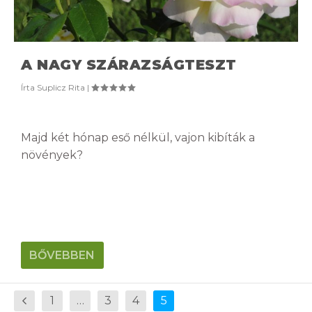
A NAGY SZÁRAZSÁGTESZT
Írta
Suplicz Rita
|
Majd két hónap eső nélkül, vajon kibíták a
növények?
BŐVEBBEN
1
…
3
4
5