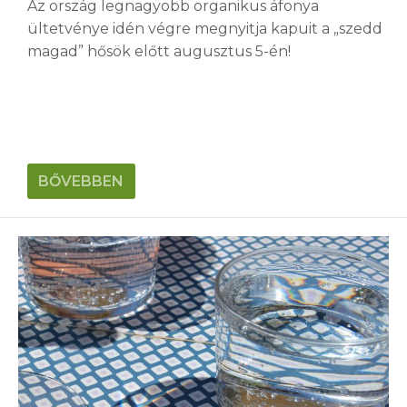
Az ország legnagyobb organikus áfonya
ültetvénye idén végre megnyitja kapuit a „szedd
magad” hősök előtt augusztus 5-én!
BŐVEBBEN