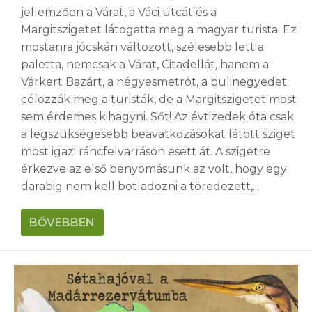
jellemzően a Várat, a Váci utcát és a
Margitszigetet látogatta meg a magyar turista. Ez
mostanra jócskán változott, szélesebb lett a
paletta, nemcsak a Várat, Citadellát, hanem a
Várkert Bazárt, a négyesmetrót, a bulinegyedet
célozzák meg a turisták, de a Margitszigetet most
sem érdemes kihagyni. Sőt! Az évtizedek óta csak
a legszükségesebb beavatkozásokat látott sziget
most igazi ráncfelvarráson esett át. A szigetre
érkezve az első benyomásunk az volt, hogy egy
darabig nem kell botladozni a töredezett,...
BŐVEBBEN