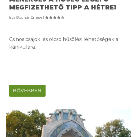
MEGFIZETHETŐ TIPP A HÉTRE!
Írta
Bognár Emese
|
Csinos csajok, és olcsó hűsölési lehetőségek a
kánikulára.
BŐVEBBEN