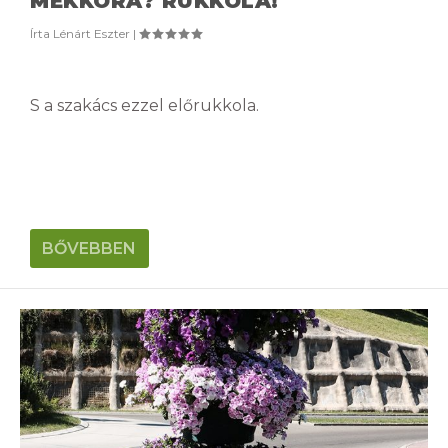
MEKKORA? RUKKOLA!
Írta
Lénárt Eszter
|
S a szakács ezzel előrukkola.
BŐVEBBEN