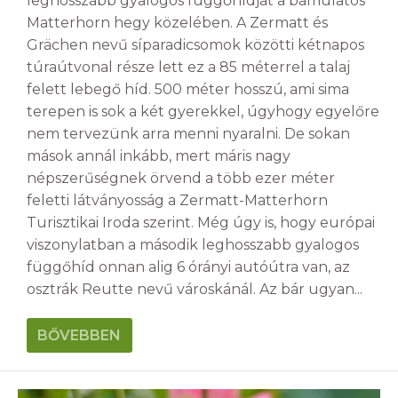
leghosszabb gyalogos függőhídját a bámulatos
Matterhorn hegy közelében. A Zermatt és
Grächen nevű síparadicsomok közötti kétnapos
túraútvonal része lett ez a 85 méterrel a talaj
felett lebegő híd. 500 méter hosszú, ami sima
terepen is sok a két gyerekkel, úgyhogy egyelőre
nem tervezünk arra menni nyaralni. De sokan
mások annál inkább, mert máris nagy
népszerűségnek örvend a több ezer méter
feletti látványosság a Zermatt-Matterhorn
Turisztikai Iroda szerint. Még úgy is, hogy európai
viszonylatban a második leghosszabb gyalogos
függőhíd onnan alig 6 órányi autóútra van, az
osztrák Reutte nevű városkánál. Az bár ugyan...
BŐVEBBEN