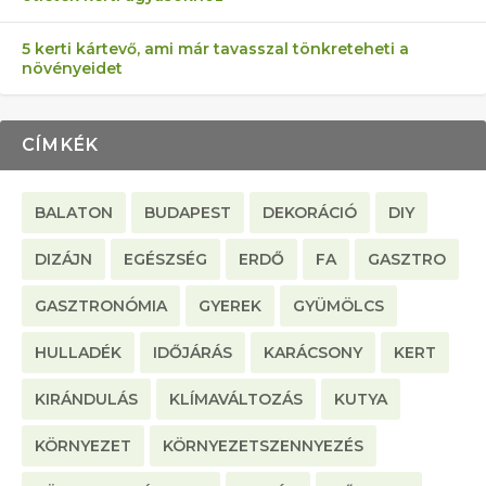
5 kerti kártevő, ami már tavasszal tönkreteheti a
növényeidet
CÍMKÉK
BALATON
BUDAPEST
DEKORÁCIÓ
DIY
DIZÁJN
EGÉSZSÉG
ERDŐ
FA
GASZTRO
GASZTRONÓMIA
GYEREK
GYÜMÖLCS
HULLADÉK
IDŐJÁRÁS
KARÁCSONY
KERT
KIRÁNDULÁS
KLÍMAVÁLTOZÁS
KUTYA
KÖRNYEZET
KÖRNYEZETSZENNYEZÉS