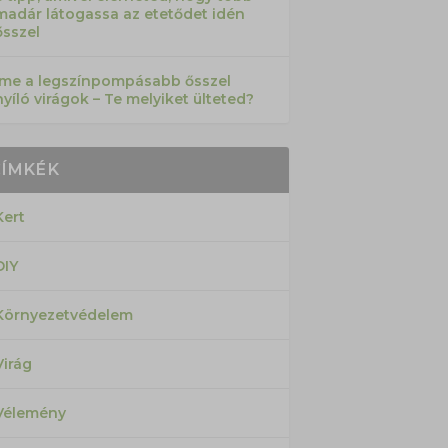
madár látogassa az etetődet idén
ősszel
Íme a legszínpompásabb ősszel
nyíló virágok – Te melyiket ülteted?
CÍMKÉK
Kert
DIY
Környezetvédelem
Virág
Vélemény