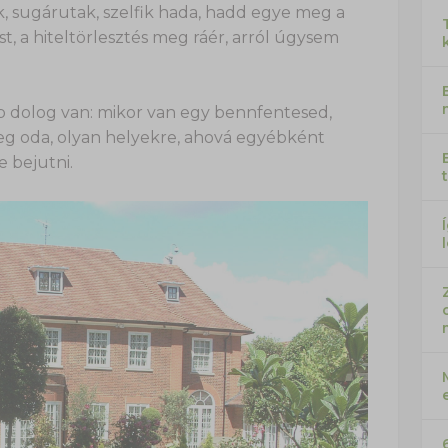
, sugárutak, szelfik hada, hadd egye meg a
, a hiteltörlesztés meg ráér, arról úgysem
b dolog van: mikor van egy bennfentesed,
leg oda, olyan helyekre, ahová egyébként
e bejutni.