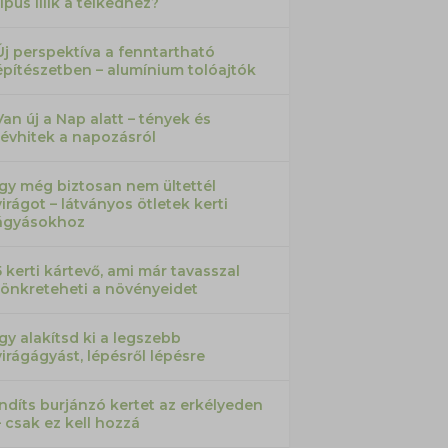
típus illik a telkedhez?
Új perspektíva a fenntartható
építészetben – alumínium tolóajtók
Van új a Nap alatt – tények és
tévhitek a napozásról
Így még biztosan nem ültettél
virágot – látványos ötletek kerti
ágyásokhoz
5 kerti kártevő, ami már tavasszal
tönkreteheti a növényeidet
Így alakítsd ki a legszebb
virágágyást, lépésről lépésre
Indíts burjánzó kertet az erkélyeden
– csak ez kell hozzá