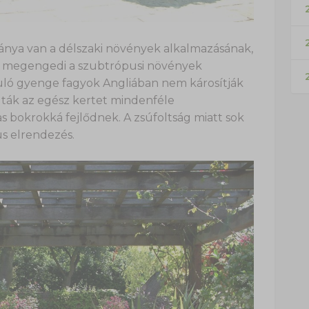
2
ya van a délszaki növények alkalmazásának,
ja megengedi a szubtrópusi növények
uló gyenge fagyok Angliában nem károsítják
lták az egész kertet mindenféle
s bokrokká fejlődnek. A zsúfoltság miatt sok
s elrendezés.