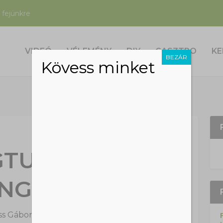
 fejünkre
VIDEÓ
VÉLEMÉNY
DIY
GASZTRO
KE
BEZÁR
Kövess minket
TUNK EGY
NGOLKERTBE
ss Gábor
|