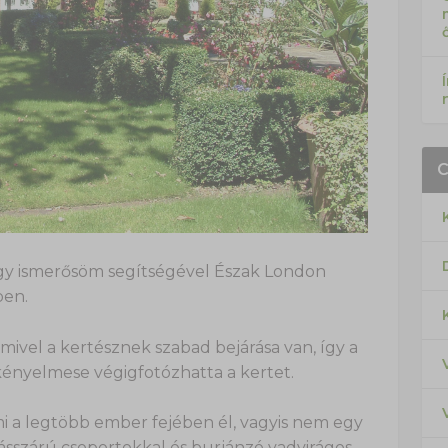
gy ismerősöm segítségével Észak London
ben.
mivel a kertésznek szabad bejárása van, így a
kényelmese végigfotózhatta a kertet.
i a legtöbb ember fejében él, vagyis nem egy
fásszárú csoportokkal és burjánzó vadvirágos