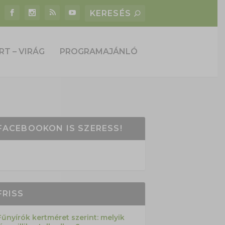
RT – VIRÁG
PROGRAMAJÁNLÓ
FACEBOOKON IS SZERESS!
FRISS
Fűnyírók kertméret szerint: melyik