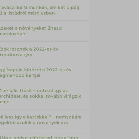
Tavaszi kerti munkák, amiket pipálj
ki a listádról márciusban
Ezeket a növényeket ültesd
márciusban
Ezek lesznek a 2022-es év
trendnövényei
Így fognak kinézni a 2022-es év
legmenőbb kertjei
Zseniális trükk – öntözd így az
orchideát, és sokkal tovább virágzik
majd
Mi lesz így a kertekkel? – nemsokára
egekbe szökik a növények ára
6 tipp, amivel elérheted, hogy több