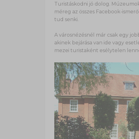
Turistáskodni jó dolog. Múzeumok
méreg az összes Facebook-ismerőst
tud senki.
A városnézésnél már csak egy job
akinek bejárása van ide vagy eset
mezei turistaként esélytelen lenn