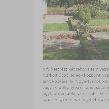
A fő kertrész két sehová sem vezet
burkolt útból és egy központi virá
amit kockára nyírt gyertyánok ker
vagyis oldalirányba el lehet sétáln
egyszerűen dekorációs céllal kés
ránéznek, nice, és már jöhet is a 