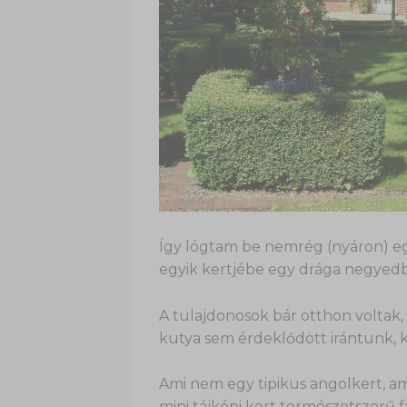
Így lógtam be nemrég (nyáron) e
egyik kertjébe egy drága negyed
A tulajdonosok bár otthon voltak, 
kutya sem érdeklődött irántunk, 
Ami nem egy tipikus angolkert, am
mini tájképi kert természetszerű 