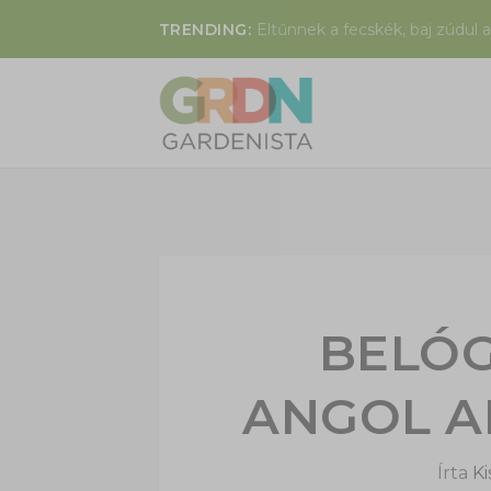
TRENDING:
Eltűnnek a fecskék, baj zúdul a
BELÓG
ANGOL A
Írta
Ki