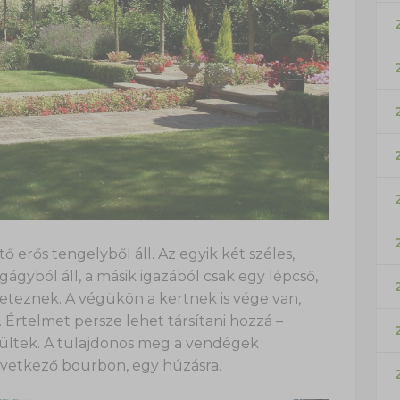
ő erős tengelyből áll. Az egyik két széles,
gágyból áll, a másik igazából csak egy lépcső,
eteznek. A végükön a kertnek is vége van,
i. Értelmet persze lehet társítani hozzá –
zültek. A tulajdonos meg a vendégek
következő bourbon, egy húzásra.