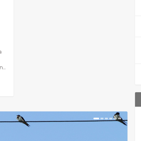
a
...