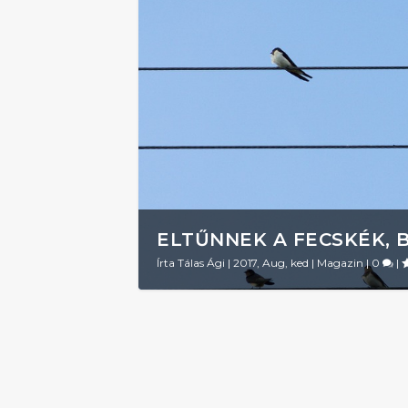
ELTŰNNEK A FECSKÉK, 
Írta
Tálas Ági
|
2017, Aug, ked
|
Magazin
|
0
|