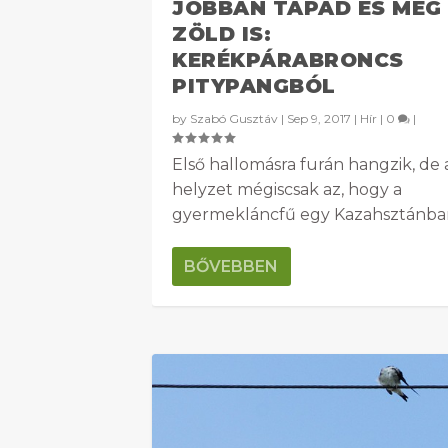
JOBBAN TAPAD ÉS MÉG
ZÖLD IS:
KERÉKPÁRABRONCS
PITYPANGBÓL
by
Szabó Gusztáv
|
Sep 9, 2017
|
Hír
|
0
|
Első hallomásra furán hangzik, de 
helyzet mégiscsak az, hogy a
gyermekláncfű egy Kazahsztánban
BŐVEBBEN