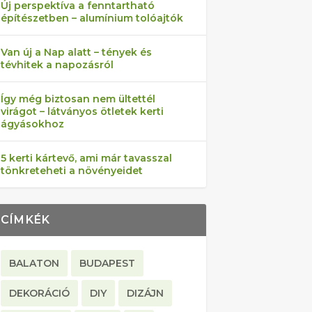
Új perspektíva a fenntartható
építészetben – alumínium tolóajtók
Van új a Nap alatt – tények és
tévhitek a napozásról
Így még biztosan nem ültettél
virágot – látványos ötletek kerti
ágyásokhoz
5 kerti kártevő, ami már tavasszal
tönkreteheti a növényeidet
CÍMKÉK
BALATON
BUDAPEST
DEKORÁCIÓ
DIY
DIZÁJN