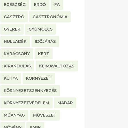
EGÉSZSÉG
ERDŐ
FA
GASZTRO
GASZTRONÓMIA
GYEREK
GYÜMÖLCS
HULLADÉK
IDŐJÁRÁS
KARÁCSONY
KERT
KIRÁNDULÁS
KLÍMAVÁLTOZÁS
KUTYA
KÖRNYEZET
KÖRNYEZETSZENNYEZÉS
KÖRNYEZETVÉDELEM
MADÁR
MŰANYAG
MŰVÉSZET
NÖVÉNY
PARK