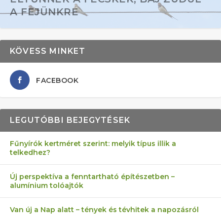
A FEJÜNKRE
KÖVESS MINKET
FACEBOOK
LEGUTÓBBI BEJEGYTÉSEK
Fűnyírók kertméret szerint: melyik típus illik a
telkedhez?
AZ ÖNELLÁTÁS 13 PONTJA
6 LEGJOBB NÖVÉNY SZOMSZÉD
MÁRPEDIG A TŰZIJÁTÉK NEM MENŐ!
FÉLREÉRTETT KERTÉSZKEDÉS:
AKI ELDOBÁLJA A CIGICSIKKEKET,
Új perspektíva a fenntartható építészetben –
alumínium tolóajtók
KEZDŐKNEK
ELLEN
TÉRKŐ ÉS MURVA
AZ EGY KÖ…
Van új a Nap alatt – tények és tévhitek a napozásról