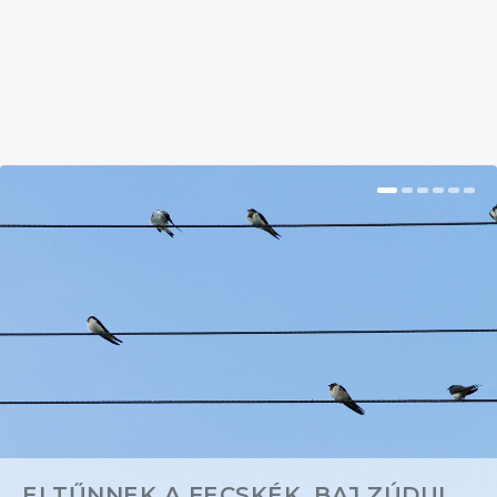
öltöztethetjük az egész házat, de nem ám csak...
BŐVEBBEN
ELTŰNNEK A FECSKÉK, BAJ ZÚDUL