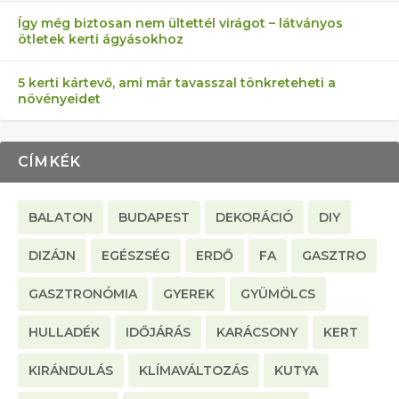
Így még biztosan nem ültettél virágot – látványos
ötletek kerti ágyásokhoz
5 kerti kártevő, ami már tavasszal tönkreteheti a
növényeidet
CÍMKÉK
BALATON
BUDAPEST
DEKORÁCIÓ
DIY
DIZÁJN
EGÉSZSÉG
ERDŐ
FA
GASZTRO
GASZTRONÓMIA
GYEREK
GYÜMÖLCS
HULLADÉK
IDŐJÁRÁS
KARÁCSONY
KERT
KIRÁNDULÁS
KLÍMAVÁLTOZÁS
KUTYA