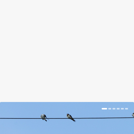
VALÓSÁG, VAGY PHOTOSHOP AZ
EMBERI ARC EGY FÁN?
by
Somlói Galuska
|
Apr 5, 2018
|
Kishír
|
0
|
A természet néha olyasmire képes, amit nehéz
elhinni.
BŐVEBBEN