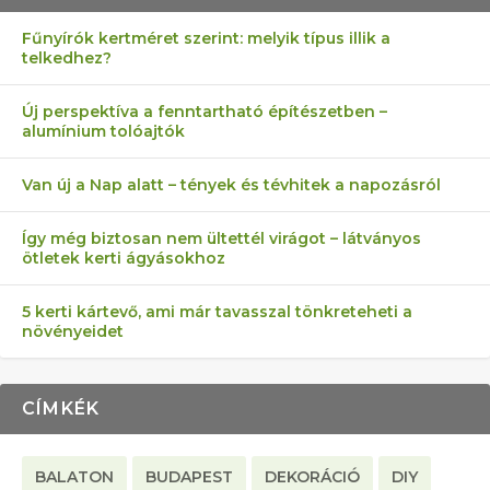
Fűnyírók kertméret szerint: melyik típus illik a
telkedhez?
AZ ÖNELLÁTÁS 13 PONTJA
6 LEGJOBB NÖVÉNY SZOMSZÉD
FÉLREÉRTETT KERTÉSZKEDÉS:
AKI ELDOBÁLJA A CIGICSIKKEKET,
MÁRPEDIG A TŰZIJÁTÉK NEM MENŐ!
Új perspektíva a fenntartható építészetben –
alumínium tolóajtók
KEZDŐKNEK
ELLEN
TÉRKŐ ÉS MURVA
AZ EGY KÖ…
Van új a Nap alatt – tények és tévhitek a napozásról
Így még biztosan nem ültettél virágot – látványos
ötletek kerti ágyásokhoz
5 kerti kártevő, ami már tavasszal tönkreteheti a
növényeidet
CÍMKÉK
BALATON
BUDAPEST
DEKORÁCIÓ
DIY