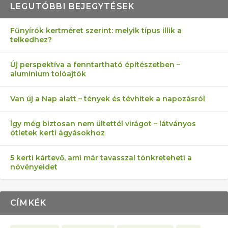
LEGUTÓBBI BEJEGYTÉSEK
Fűnyírók kertméret szerint: melyik típus illik a
telkedhez?
AZ ÖNELLÁTÁS 13 PONTJA
6 LEGJOBB NÖVÉNY SZOMSZÉD
MÁRPEDIG A TŰZIJÁTÉK NEM MENŐ!
FÉLREÉRTETT KERTÉSZKEDÉS:
AKI ELDOBÁLJA A CIGICSIKKEKET,
Új perspektíva a fenntartható építészetben –
alumínium tolóajtók
KEZDŐKNEK
ELLEN
TÉRKŐ ÉS MURVA
AZ EGY KÖ…
Van új a Nap alatt – tények és tévhitek a napozásról
Így még biztosan nem ültettél virágot – látványos
ötletek kerti ágyásokhoz
5 kerti kártevő, ami már tavasszal tönkreteheti a
növényeidet
CÍMKÉK