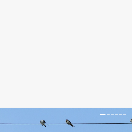
A TOTÁL ÉRTELMETLEN
CSOMAGOLÁS BAJNOKAI VAGYUNK
by
Tálas Ági
|
Dec 2, 2018
|
Hír
|
0
|
Egy szó, mint száz, a bio jó, a petíció jó, de a legjobb,
ha nem veszel meg feleslegesen becsomagolt
zöldségeket és gyümölcsöket.
BŐVEBBEN