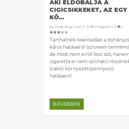
AKI ELDOBÁLJA A
CIGICSIKKEKET, AZ EGY
KÖ…
by
Pisák Brigi
|
Oct 3, 2018
|
Magazin
|
0
|
Tarthatnék kiselőadást a dohányz
káros hatásairól (szívesen tenném)
de most nem erről lesz szó, hanem
cigaretta el nem szívható részéne
(csikk) környezetszennyező
hatásairól.
BŐVEBBEN