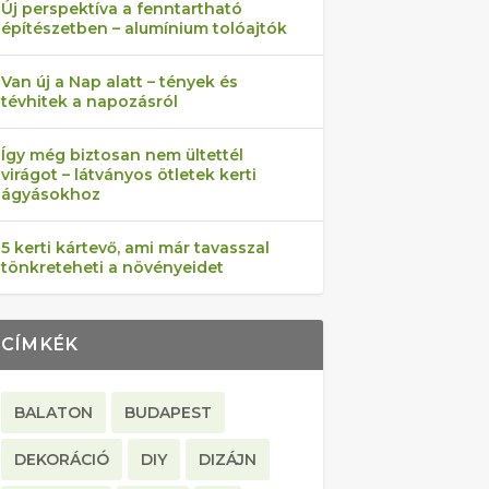
Új perspektíva a fenntartható
építészetben – alumínium tolóajtók
Van új a Nap alatt – tények és
tévhitek a napozásról
Így még biztosan nem ültettél
virágot – látványos ötletek kerti
ágyásokhoz
5 kerti kártevő, ami már tavasszal
tönkreteheti a növényeidet
CÍMKÉK
BALATON
BUDAPEST
DEKORÁCIÓ
DIY
DIZÁJN