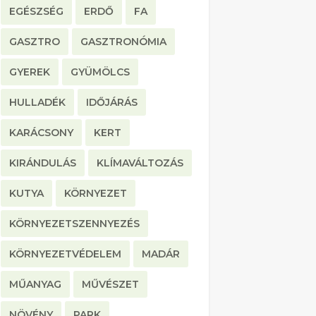
EGÉSZSÉG
ERDŐ
FA
GASZTRO
GASZTRONÓMIA
GYEREK
GYÜMÖLCS
HULLADÉK
IDŐJÁRÁS
KARÁCSONY
KERT
KIRÁNDULÁS
KLÍMAVÁLTOZÁS
KUTYA
KÖRNYEZET
KÖRNYEZETSZENNYEZÉS
KÖRNYEZETVÉDELEM
MADÁR
MŰANYAG
MŰVÉSZET
NÖVÉNY
PARK