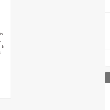
ás
,
 a
k