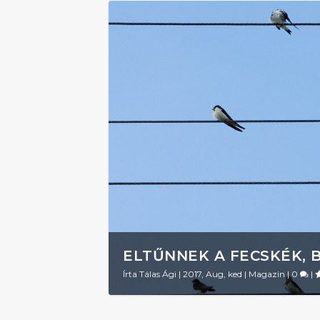
ELTŰNNEK A FECSKÉK, 
Írta
Tálas Ági
|
2017, Aug, ked
|
Magazin
|
0
|