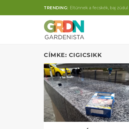
TRENDING:
Eltűnnek a fecskék, baj zúdul 
CÍMKE: CIGICSIKK