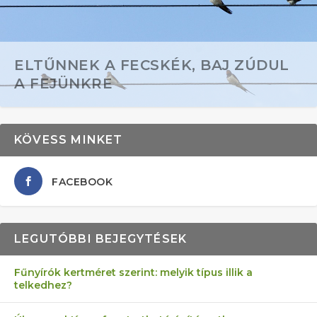
ELTŰNNEK A FECSKÉK, BAJ ZÚDUL
A FEJÜNKRE
KÖVESS MINKET
FACEBOOK
LEGUTÓBBI BEJEGYTÉSEK
Fűnyírók kertméret szerint: melyik típus illik a
telkedhez?
AZ ÖNELLÁTÁS 13 PONTJA
6 LEGJOBB NÖVÉNY SZOMSZÉD
FÉLREÉRTETT KERTÉSZKEDÉS:
AKI ELDOBÁLJA A CIGICSIKKEKET,
MÁRPEDIG A TŰZIJÁTÉK NEM MENŐ!