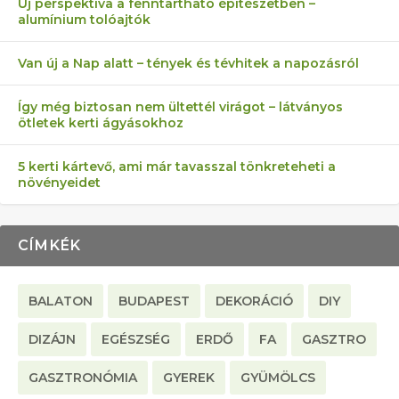
Új perspektíva a fenntartható építészetben –
alumínium tolóajtók
KEZDŐKNEK
ELLEN
TÉRKŐ ÉS MURVA
AZ EGY KÖ…
Van új a Nap alatt – tények és tévhitek a napozásról
Így még biztosan nem ültettél virágot – látványos
ötletek kerti ágyásokhoz
5 kerti kártevő, ami már tavasszal tönkreteheti a
növényeidet
CÍMKÉK
BALATON
BUDAPEST
DEKORÁCIÓ
DIY
DIZÁJN
EGÉSZSÉG
ERDŐ
FA
GASZTRO
GASZTRONÓMIA
GYEREK
GYÜMÖLCS