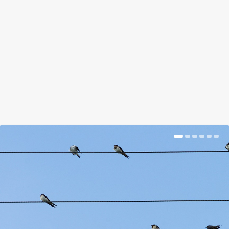
anyag erősen megmozgatja a kertes házban lakók
fantáziáját, ha egy aktívan nem használt területről
van szó a kertben, vagy a ház előtt.
BŐVEBBEN