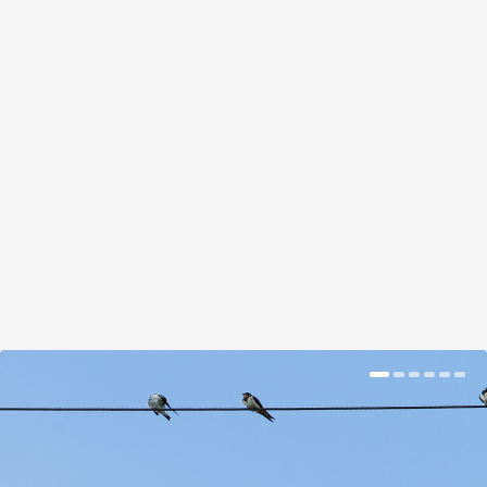
BELEFULLAD A BOLYGÓ AZ
ELDOBHATÓ ARCMASZKOKBA, DE
LEHET RÁ MEGOLDÁS
by
gardenista
|
május 20, 2021
|
Hír
,
Magazin
|
0
|
Szinte az egész világot elárasztották a használt
arcmaszkok, amely súlyos mennyiségű...
BŐVEBBEN