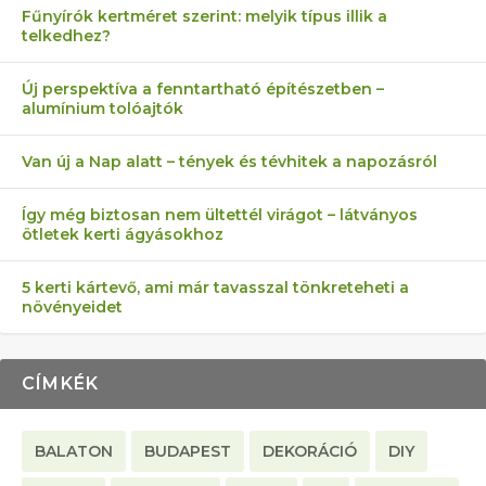
Fűnyírók kertméret szerint: melyik típus illik a
telkedhez?
AZ ÖNELLÁTÁS 13 PONTJA
6 LEGJOBB NÖVÉNY SZOMSZÉD
MÁRPEDIG A TŰZIJÁTÉK NEM MENŐ!
FÉLREÉRTETT KERTÉSZKEDÉS:
AKI ELDOBÁLJA A CIGICSIKKEKET,
Új perspektíva a fenntartható építészetben –
alumínium tolóajtók
KEZDŐKNEK
ELLEN
TÉRKŐ ÉS MURVA
AZ EGY KÖ…
Van új a Nap alatt – tények és tévhitek a napozásról
Így még biztosan nem ültettél virágot – látványos
ötletek kerti ágyásokhoz
5 kerti kártevő, ami már tavasszal tönkreteheti a
növényeidet
CÍMKÉK
BALATON
BUDAPEST
DEKORÁCIÓ
DIY