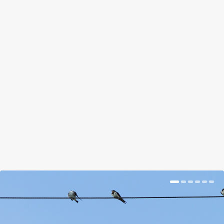
MEGJÖTT A TÉL, VÉDJÜK A
CSEREPES NÖVÉNYEINKET!
by
Suplicz Rita
|
Nov 18, 2018
|
Magazin
|
0
|
Kivehetjük őket a helyükről, bebugyolálhatjuk,
vagy kiültethetjük őket télre
BŐVEBBEN