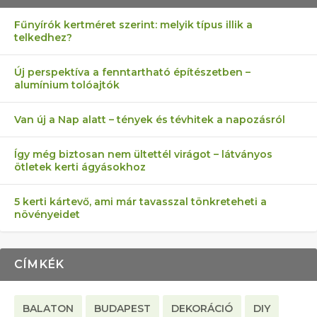
Fűnyírók kertméret szerint: melyik típus illik a
telkedhez?
AZ ÖNELLÁTÁS 13 PONTJA
6 LEGJOBB NÖVÉNY SZOMSZÉD
FÉLREÉRTETT KERTÉSZKEDÉS:
AKI ELDOBÁLJA A CIGICSIKKEKET,
MÁRPEDIG A TŰZIJÁTÉK NEM MENŐ!
Új perspektíva a fenntartható építészetben –
alumínium tolóajtók
KEZDŐKNEK
ELLEN
TÉRKŐ ÉS MURVA
AZ EGY KÖ…
Van új a Nap alatt – tények és tévhitek a napozásról
Így még biztosan nem ültettél virágot – látványos
ötletek kerti ágyásokhoz
5 kerti kártevő, ami már tavasszal tönkreteheti a
növényeidet
CÍMKÉK
BALATON
BUDAPEST
DEKORÁCIÓ
DIY