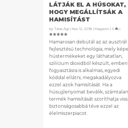
LÁTJÁK EL A HÚSOKAT,
HOGY MEGÁLLÍTSÁK A
HAMISÍTÁST
by
Tálas Ági
|
Nov 12, 2018
|
Magazin
|
0
|
Hamarosan debütál az az ausztrál
fejlesztésű technológia, mely képe
hústermékeket egy láthatatlan,
szilícium dioxidból készült, emberi
fogyasztásra is alkalmas, egyedi
kóddal ellátni, megakadályozva
ezzel azok hamisítását. Ha a
húsujjlenyomat beválik, számtala
termék hamisítását szoríthatja viss
biztonságosabbá téve ezzel az
élelmiszerpiacot.