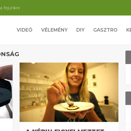
a fejünkre
VIDEÓ
VÉLEMÉNY
DIY
GASZTRO
K
ONSÁG