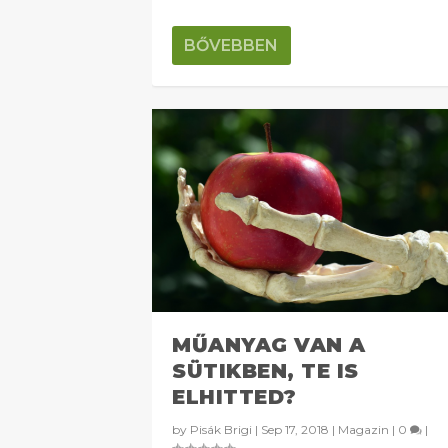
BŐVEBBEN
MŰANYAG VAN A
SÜTIKBEN, TE IS
ELHITTED?
by
Pisák Brigi
|
Sep 17, 2018
|
Magazin
|
0
|