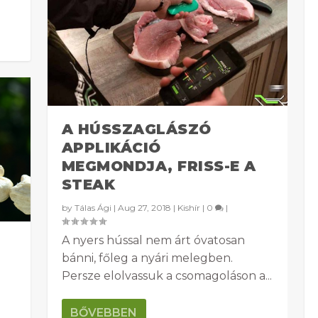
A HÚSSZAGLÁSZÓ
APPLIKÁCIÓ
MEGMONDJA, FRISS-E A
STEAK
by
Tálas Ági
|
Aug 27, 2018
|
Kishír
|
0
|
A nyers hússal nem árt óvatosan
bánni, főleg a nyári melegben.
Persze elolvassuk a csomagoláson a...
BŐVEBBEN