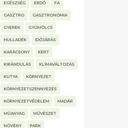
EGÉSZSÉG
ERDŐ
FA
GASZTRO
GASZTRONÓMIA
GYEREK
GYÜMÖLCS
HULLADÉK
IDŐJÁRÁS
KARÁCSONY
KERT
KIRÁNDULÁS
KLÍMAVÁLTOZÁS
KUTYA
KÖRNYEZET
KÖRNYEZETSZENNYEZÉS
KÖRNYEZETVÉDELEM
MADÁR
MŰANYAG
MŰVÉSZET
NÖVÉNY
PARK