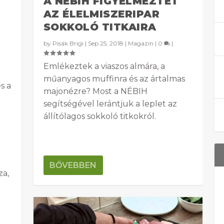
A NÉBIH FIGYELMEZTET
AZ ÉLELMISZERIPAR
SOKKOLÓ TITKAIRA
by
Pisák Brigi
|
Sep 25, 2018
|
Magazin
|
0
|
Emlékeztek a viaszos almára, a
műanyagos muffinra és az ártalmas
s a
majonézre? Most a NÉBIH
segítségével lerántjuk a leplet az
állítólagos sokkoló titkokról.
n
BŐVEBBEN
za,