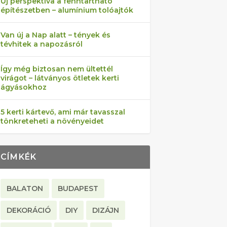
Új perspektíva a fenntartható
építészetben – alumínium tolóajtók
Van új a Nap alatt – tények és
tévhitek a napozásról
Így még biztosan nem ültettél
virágot – látványos ötletek kerti
ágyásokhoz
5 kerti kártevő, ami már tavasszal
tönkreteheti a növényeidet
CÍMKÉK
BALATON
BUDAPEST
DEKORÁCIÓ
DIY
DIZÁJN