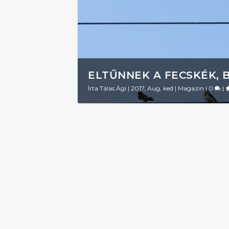
ELTŰNNEK A FECSKÉK, 
Írta
Tálas Ági
|
2017, Aug, ked
|
Magazin
|
0
|