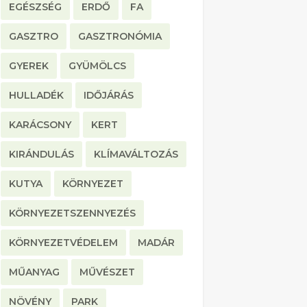
EGÉSZSÉG
ERDŐ
FA
GASZTRO
GASZTRONÓMIA
GYEREK
GYÜMÖLCS
HULLADÉK
IDŐJÁRÁS
KARÁCSONY
KERT
KIRÁNDULÁS
KLÍMAVÁLTOZÁS
KUTYA
KÖRNYEZET
KÖRNYEZETSZENNYEZÉS
KÖRNYEZETVÉDELEM
MADÁR
MŰANYAG
MŰVÉSZET
NÖVÉNY
PARK