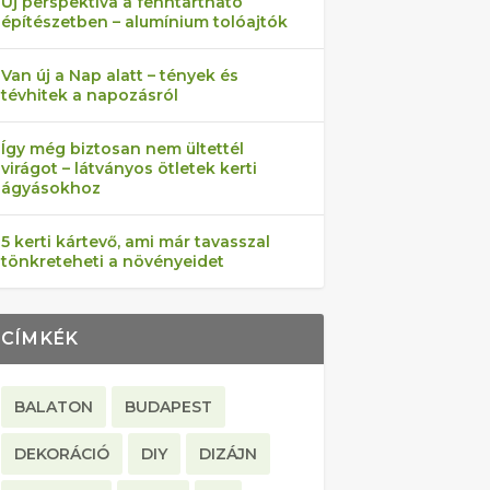
Új perspektíva a fenntartható
építészetben – alumínium tolóajtók
Van új a Nap alatt – tények és
tévhitek a napozásról
Így még biztosan nem ültettél
virágot – látványos ötletek kerti
ágyásokhoz
5 kerti kártevő, ami már tavasszal
tönkreteheti a növényeidet
CÍMKÉK
BALATON
BUDAPEST
DEKORÁCIÓ
DIY
DIZÁJN