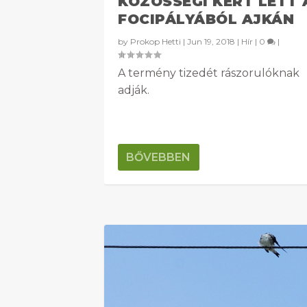
KÖZÖSSÉGI KERT LETT 
FOCIPÁLYÁBÓL AJKÁN
by
Prokop Hetti
|
Jun 19, 2018
|
Hír
|
0
|
A termény tizedét rászorulóknak
adják.
BŐVEBBEN