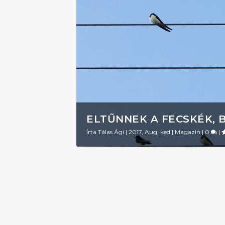
ELTŰNNEK A FECSKÉK, 
Írta
Tálas Ági
|
2017, Aug, ked
|
Magazin
|
0
|