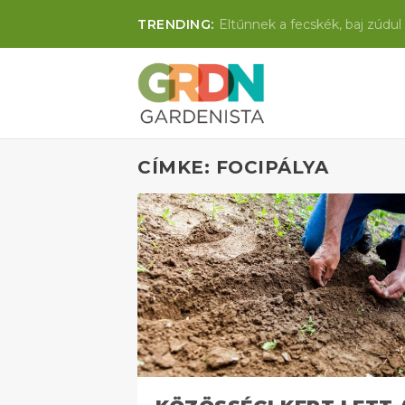
TRENDING:
Eltűnnek a fecskék, baj zúdul 
CÍMKE: FOCIPÁLYA