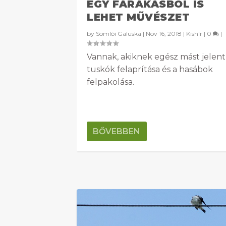
EGY FARAKÁSBÓL IS
LEHET MŰVÉSZET
by
Somlói Galuska
|
Nov 16, 2018
|
Kishír
|
0
|
Vannak, akiknek egész mást jelent
tuskók felaprítása és a hasábok
felpakolása.
BŐVEBBEN