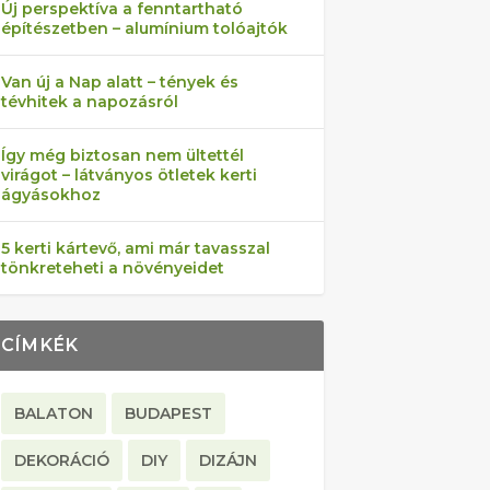
Új perspektíva a fenntartható
építészetben – alumínium tolóajtók
Van új a Nap alatt – tények és
tévhitek a napozásról
Így még biztosan nem ültettél
virágot – látványos ötletek kerti
ágyásokhoz
5 kerti kártevő, ami már tavasszal
tönkreteheti a növényeidet
CÍMKÉK
BALATON
BUDAPEST
DEKORÁCIÓ
DIY
DIZÁJN