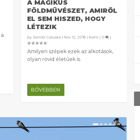
A MÁGIKUS
FÖLDMŰVÉSZET, AMIRŐL
EL SEM HISZED, HOGY
LÉTEZIK
 a
by
Somlói Galuska
|
Nov 12, 2018
|
Kishír
|
0
|
Amilyen szépek ezek az alkotások,
olyan rövid életűek is.
BŐVEBBEN