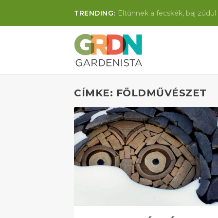
TRENDING:
Eltűnnek a fecskék, baj zúdul 
CÍMKE: FÖLDMŰVÉSZET