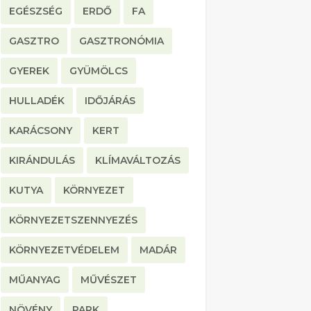
EGÉSZSÉG
ERDŐ
FA
GASZTRO
GASZTRONÓMIA
GYEREK
GYÜMÖLCS
HULLADÉK
IDŐJÁRÁS
KARÁCSONY
KERT
KIRÁNDULÁS
KLÍMAVÁLTOZÁS
KUTYA
KÖRNYEZET
KÖRNYEZETSZENNYEZÉS
KÖRNYEZETVÉDELEM
MADÁR
MŰANYAG
MŰVÉSZET
NÖVÉNY
PARK