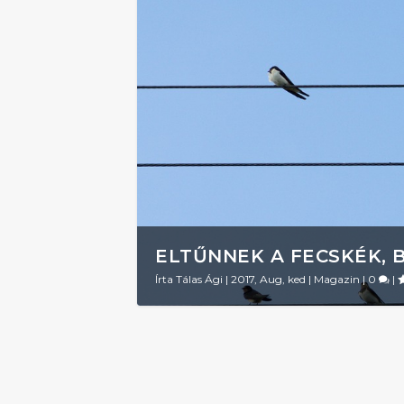
ELTŰNNEK A FECSKÉK, 
Írta
Tálas Ági
|
2017, Aug, ked
|
Magazin
|
0
|