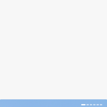
A LEGZÖLDEBB VÍZESÉS: AZ ASIK
ASIK
by
Somlói Galuska
|
Jul 13, 2018
|
Kishír
|
0
|
Ha nincs folyó fölötte, mi táplálja a vizét?
BŐVEBBEN