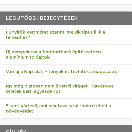
LEGUTÓBBI BEJEGYTÉSEK
Fűnyírók kertméret szerint: melyik típus illik a
telkedhez?
AZ ÖNELLÁTÁS 13 PONTJA
6 LEGJOBB NÖVÉNY SZOMSZÉD
FÉLREÉRTETT KERTÉSZKEDÉS:
AKI ELDOBÁLJA A CIGICSIKKEKET,
MÁRPEDIG A TŰZIJÁTÉK NEM MENŐ!
Új perspektíva a fenntartható építészetben –
alumínium tolóajtók
KEZDŐKNEK
ELLEN
TÉRKŐ ÉS MURVA
AZ EGY KÖ…
Van új a Nap alatt – tények és tévhitek a napozásról
Így még biztosan nem ültettél virágot – látványos
ötletek kerti ágyásokhoz
5 kerti kártevő, ami már tavasszal tönkreteheti a
növényeidet
CÍMKÉK