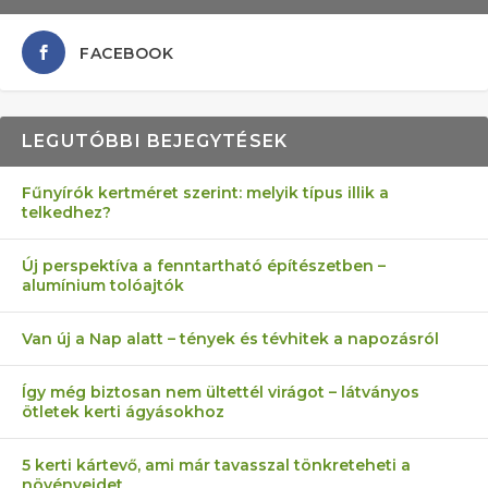
FACEBOOK
LEGUTÓBBI BEJEGYTÉSEK
Fűnyírók kertméret szerint: melyik típus illik a
telkedhez?
AZ ÖNELLÁTÁS 13 PONTJA
6 LEGJOBB NÖVÉNY SZOMSZÉD
MÁRPEDIG A TŰZIJÁTÉK NEM MENŐ!
FÉLREÉRTETT KERTÉSZKEDÉS:
AKI ELDOBÁLJA A CIGICSIKKEKET,
Új perspektíva a fenntartható építészetben –
alumínium tolóajtók
KEZDŐKNEK
ELLEN
TÉRKŐ ÉS MURVA
AZ EGY KÖ…
Van új a Nap alatt – tények és tévhitek a napozásról
Így még biztosan nem ültettél virágot – látványos
ötletek kerti ágyásokhoz
5 kerti kártevő, ami már tavasszal tönkreteheti a
növényeidet