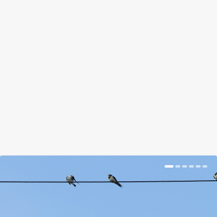
JOBBAN TAPAD ÉS MÉG ZÖLD IS:
KERÉKPÁRABRONCS PITYPANGBÓL
by
Szabó Gusztáv
|
Sep 9, 2017
|
Hír
|
0
|
Első hallomásra furán hangzik, de a helyzet
mégiscsak az, hogy a gyermekláncfű egy
Kazahsztánban...
BŐVEBBEN