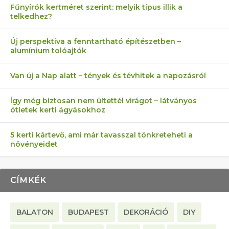
Fűnyírók kertméret szerint: melyik típus illik a
telkedhez?
AZ ÖNELLÁTÁS 13 PONTJA
6 LEGJOBB NÖVÉNY SZOMSZÉD
MÁRPEDIG A TŰZIJÁTÉK NEM MENŐ!
AKI ELDOBÁLJA A CIGICSIKKEKET,
FÉLREÉRTETT KERTÉSZKEDÉS:
Új perspektíva a fenntartható építészetben –
alumínium tolóajtók
KEZDŐKNEK
ELLEN
AZ EGY KÖ…
TÉRKŐ ÉS MURVA
Van új a Nap alatt – tények és tévhitek a napozásról
Így még biztosan nem ültettél virágot – látványos
ötletek kerti ágyásokhoz
5 kerti kártevő, ami már tavasszal tönkreteheti a
növényeidet
CÍMKÉK
BALATON
BUDAPEST
DEKORÁCIÓ
DIY