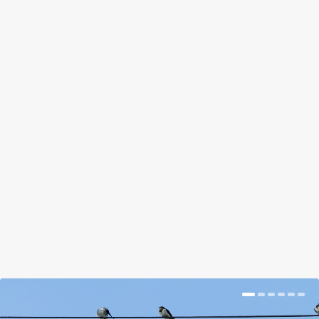
NOVEMBER VÉGÉN KÍNÁBA VISZIK
A BÉCSI PANDAIKREKET
by
Prokop Hetti
|
Nov 15, 2018
|
Hír
|
0
|
A 2016-ban született bocsok mostanra teljesen
önállóak, és elérték azt a kort, amikor a
természetben is elválnak anyjuktól és saját
területet keresnek.
BŐVEBBEN