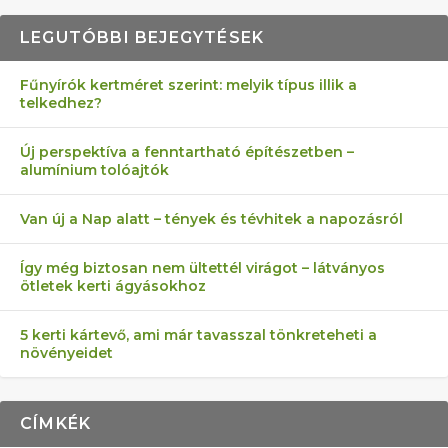
LEGUTÓBBI BEJEGYTÉSEK
Fűnyírók kertméret szerint: melyik típus illik a
telkedhez?
AZ ÖNELLÁTÁS 13 PONTJA
6 LEGJOBB NÖVÉNY SZOMSZÉD
MÁRPEDIG A TŰZIJÁTÉK NEM MENŐ!
FÉLREÉRTETT KERTÉSZKEDÉS:
AKI ELDOBÁLJA A CIGICSIKKEKET,
Új perspektíva a fenntartható építészetben –
alumínium tolóajtók
KEZDŐKNEK
ELLEN
TÉRKŐ ÉS MURVA
AZ EGY KÖ…
Van új a Nap alatt – tények és tévhitek a napozásról
Így még biztosan nem ültettél virágot – látványos
ötletek kerti ágyásokhoz
5 kerti kártevő, ami már tavasszal tönkreteheti a
növényeidet
CÍMKÉK