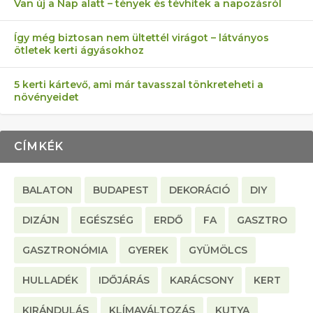
Van új a Nap alatt – tények és tévhitek a napozásról
Így még biztosan nem ültettél virágot – látványos
ötletek kerti ágyásokhoz
5 kerti kártevő, ami már tavasszal tönkreteheti a
növényeidet
CÍMKÉK
BALATON
BUDAPEST
DEKORÁCIÓ
DIY
DIZÁJN
EGÉSZSÉG
ERDŐ
FA
GASZTRO
GASZTRONÓMIA
GYEREK
GYÜMÖLCS
HULLADÉK
IDŐJÁRÁS
KARÁCSONY
KERT
KIRÁNDULÁS
KLÍMAVÁLTOZÁS
KUTYA