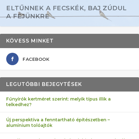
ELTŰNNEK A FECSKÉK, BAJ ZÚDUL
A FEJÜNKRE
KÖVESS MINKET
FACEBOOK
LEGUTÓBBI BEJEGYTÉSEK
Fűnyírók kertméret szerint: melyik típus illik a
telkedhez?
AZ ÖNELLÁTÁS 13 PONTJA
6 LEGJOBB NÖVÉNY SZOMSZÉD
FÉLREÉRTETT KERTÉSZKEDÉS:
AKI ELDOBÁLJA A CIGICSIKKEKET,
MÁRPEDIG A TŰZIJÁTÉK NEM MENŐ!
Új perspektíva a fenntartható építészetben –
alumínium tolóajtók
KEZDŐKNEK
ELLEN
TÉRKŐ ÉS MURVA
AZ EGY KÖ…