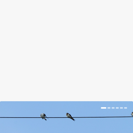
PSZICHEDELIKUS VIRÁGTÁNC A
KALEIDOSZKÓPBAN
by
Somlói Galuska
|
Jun 4, 2018
|
Kishír
|
0
|
Így lesz színek és formák izgalmas tánca egy
cserép virágból.
BŐVEBBEN