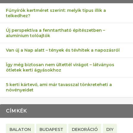
Fűnyírók kertméret szerint: melyik típus illik a
telkedhez?
AZ ÖNELLÁTÁS 13 PONTJA
6 LEGJOBB NÖVÉNY SZOMSZÉD
MÁRPEDIG A TŰZIJÁTÉK NEM MENŐ!
FÉLREÉRTETT KERTÉSZKEDÉS:
AKI ELDOBÁLJA A CIGICSIKKEKET,
Új perspektíva a fenntartható építészetben –
alumínium tolóajtók
KEZDŐKNEK
ELLEN
TÉRKŐ ÉS MURVA
AZ EGY KÖ…
Van új a Nap alatt – tények és tévhitek a napozásról
Így még biztosan nem ültettél virágot – látványos
ötletek kerti ágyásokhoz
5 kerti kártevő, ami már tavasszal tönkreteheti a
növényeidet
CÍMKÉK
BALATON
BUDAPEST
DEKORÁCIÓ
DIY