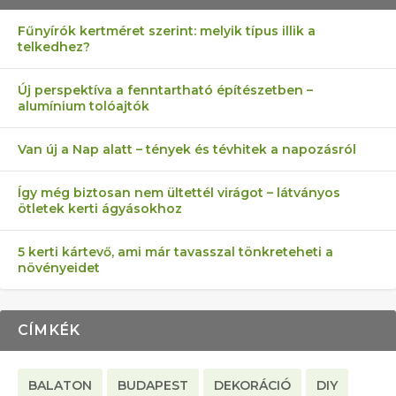
Fűnyírók kertméret szerint: melyik típus illik a
telkedhez?
AZ ÖNELLÁTÁS 13 PONTJA
6 LEGJOBB NÖVÉNY SZOMSZÉD
MÁRPEDIG A TŰZIJÁTÉK NEM MENŐ!
AKI ELDOBÁLJA A CIGICSIKKEKET,
FÉLREÉRTETT KERTÉSZKEDÉS:
Új perspektíva a fenntartható építészetben –
alumínium tolóajtók
KEZDŐKNEK
ELLEN
AZ EGY KÖ…
TÉRKŐ ÉS MURVA
Van új a Nap alatt – tények és tévhitek a napozásról
Így még biztosan nem ültettél virágot – látványos
ötletek kerti ágyásokhoz
5 kerti kártevő, ami már tavasszal tönkreteheti a
növényeidet
CÍMKÉK
BALATON
BUDAPEST
DEKORÁCIÓ
DIY