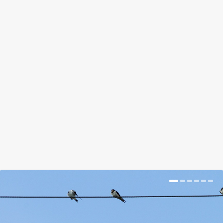
A VILÁG MINDEN VÁROSÁBA
KELLENE EGY ILYEN PARK
by
Tálas Ági
|
Nov 9, 2018
|
Magazin
|
0
|
Bevallom, én is a nagyvárosban élek, és hazudnék
ha azt mondanám, hogy nem élvezem az előnyeit.
BŐVEBBEN