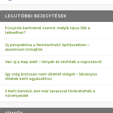
LEGUTÓBBI BEJEGYTÉSEK
Fűnyírók kertméret szerint: melyik típus illik a
telkedhez?
AZ ÖNELLÁTÁS 13 PONTJA
6 LEGJOBB NÖVÉNY SZOMSZÉD
AKI ELDOBÁLJA A CIGICSIKKEKET,
FÉLREÉRTETT KERTÉSZKEDÉS:
MÁRPEDIG A TŰZIJÁTÉK NEM MENŐ!
Új perspektíva a fenntartható építészetben –
alumínium tolóajtók
KEZDŐKNEK
ELLEN
AZ EGY KÖ…
TÉRKŐ ÉS MURVA
Van új a Nap alatt – tények és tévhitek a napozásról
Így még biztosan nem ültettél virágot – látványos
ötletek kerti ágyásokhoz
5 kerti kártevő, ami már tavasszal tönkreteheti a
növényeidet