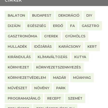
CÍMKÉK
BALATON
BUDAPEST
DEKORÁCIÓ
DIY
DIZÁJN
EGÉSZSÉG
ERDŐ
FA
GASZTRO
GASZTRONÓMIA
GYEREK
GYÜMÖLCS
HULLADÉK
IDŐJÁRÁS
KARÁCSONY
KERT
KIRÁNDULÁS
KLÍMAVÁLTOZÁS
KUTYA
KÖRNYEZET
KÖRNYEZETSZENNYEZÉS
KÖRNYEZETVÉDELEM
MADÁR
MŰANYAG
MŰVÉSZET
NÖVÉNY
PARK
PROGRAMAJÁNLÓ
RECEPT
SZEMÉT