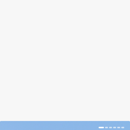
CSILLAGÁSZATI
LÁTOGATÓKÖZPONT ÉPÜL A BÜKKI
NEMZETI PARKBAN
by
Prokop Hetti
|
Dec 21, 2017
|
Hír
|
0
|
Az összességében nettó 990 millió forintos
támogatásból megvalósuló, európai viszonylatban
is egyedülálló központot Répáshután hozzák
létre.
BŐVEBBEN