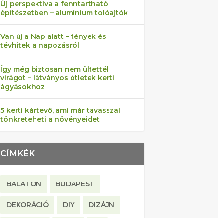
Új perspektíva a fenntartható
építészetben – alumínium tolóajtók
Van új a Nap alatt – tények és
tévhitek a napozásról
Így még biztosan nem ültettél
virágot – látványos ötletek kerti
ágyásokhoz
5 kerti kártevő, ami már tavasszal
tönkreteheti a növényeidet
CÍMKÉK
BALATON
BUDAPEST
DEKORÁCIÓ
DIY
DIZÁJN