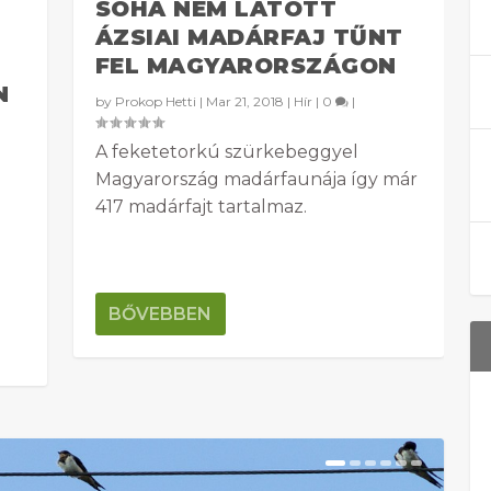
SOHA NEM LÁTOTT
ÁZSIAI MADÁRFAJ TŰNT
FEL MAGYARORSZÁGON
N
by
Prokop Hetti
|
Mar 21, 2018
|
Hír
|
0
|
A feketetorkú szürkebeggyel
Magyarország madárfaunája így már
417 madárfajt tartalmaz.
i
BŐVEBBEN