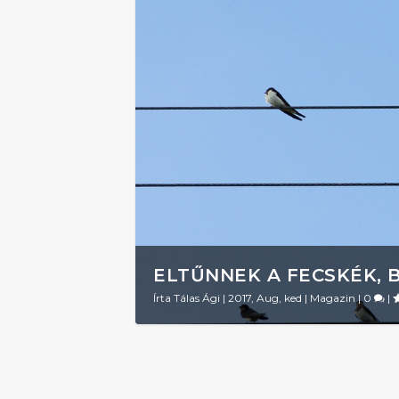
ELTŰNNEK A FECSKÉK, 
Írta
Tálas Ági
|
2017, Aug, ked
|
Magazin
|
0
|