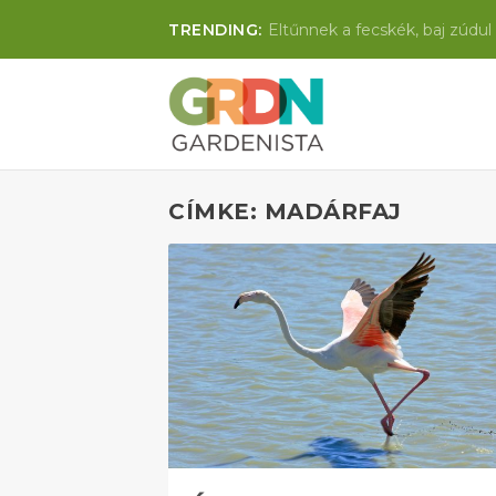
TRENDING:
Eltűnnek a fecskék, baj zúdul 
CÍMKE: MADÁRFAJ