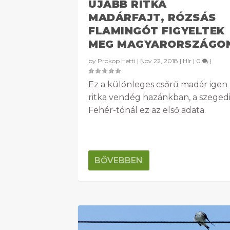
ÚJABB RITKA
MADÁRFAJT, RÓZSÁS
FLAMINGÓT FIGYELTEK
MEG MAGYARORSZÁGO
by
Prokop Hetti
|
Nov 22, 2018
|
Hír
|
0
|
Ez a különleges csőrű madár igen
ritka vendég hazánkban, a szeged
Fehér-tónál ez az első adata.
BŐVEBBEN