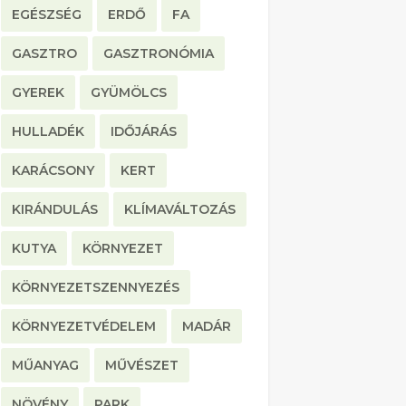
EGÉSZSÉG
ERDŐ
FA
GASZTRO
GASZTRONÓMIA
GYEREK
GYÜMÖLCS
HULLADÉK
IDŐJÁRÁS
KARÁCSONY
KERT
KIRÁNDULÁS
KLÍMAVÁLTOZÁS
KUTYA
KÖRNYEZET
KÖRNYEZETSZENNYEZÉS
KÖRNYEZETVÉDELEM
MADÁR
MŰANYAG
MŰVÉSZET
NÖVÉNY
PARK