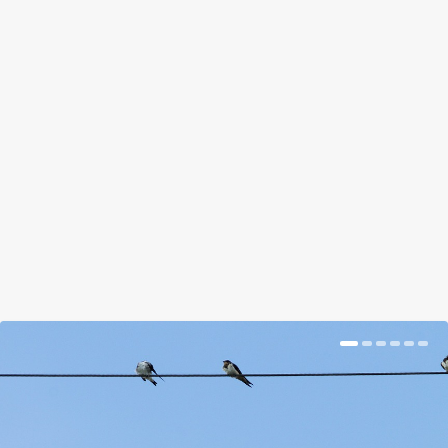
EZENTÚL RAJTAD MÚLIK,
ELLENŐRZIK-E A KÉMÉNYED
by
Szabó Gusztáv
|
Oct 18, 2017
|
Hír
|
0
|
Ha eddig bőszen tekergetted a gombodat, amikor
megláttál egy kéményseprőt, akkor ennek az
emlékét...
BŐVEBBEN