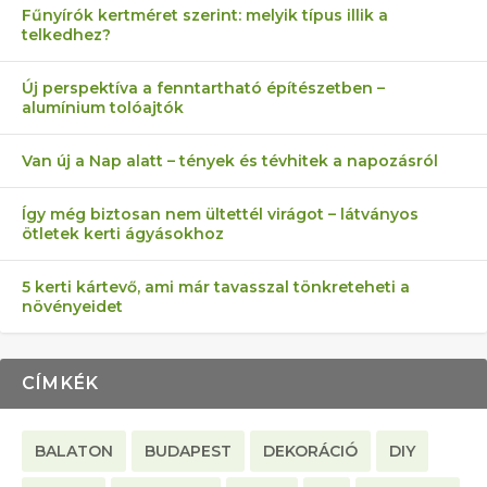
Fűnyírók kertméret szerint: melyik típus illik a
telkedhez?
AZ ÖNELLÁTÁS 13 PONTJA
6 LEGJOBB NÖVÉNY SZOMSZÉD
MÁRPEDIG A TŰZIJÁTÉK NEM MENŐ!
FÉLREÉRTETT KERTÉSZKEDÉS:
AKI ELDOBÁLJA A CIGICSIKKEKET,
Új perspektíva a fenntartható építészetben –
alumínium tolóajtók
KEZDŐKNEK
ELLEN
TÉRKŐ ÉS MURVA
AZ EGY KÖ…
Van új a Nap alatt – tények és tévhitek a napozásról
Így még biztosan nem ültettél virágot – látványos
ötletek kerti ágyásokhoz
5 kerti kártevő, ami már tavasszal tönkreteheti a
növényeidet
CÍMKÉK
BALATON
BUDAPEST
DEKORÁCIÓ
DIY