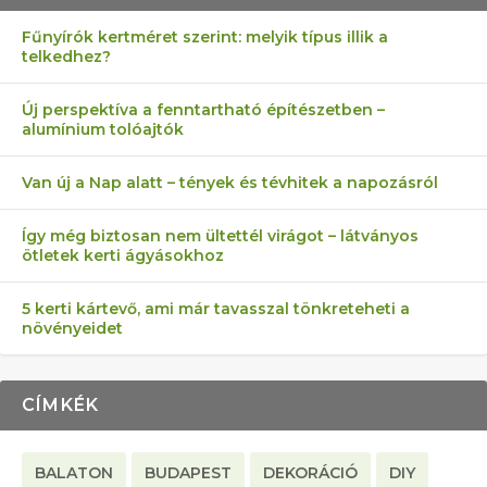
Fűnyírók kertméret szerint: melyik típus illik a
telkedhez?
AZ ÖNELLÁTÁS 13 PONTJA
6 LEGJOBB NÖVÉNY SZOMSZÉD
MÁRPEDIG A TŰZIJÁTÉK NEM MENŐ!
AKI ELDOBÁLJA A CIGICSIKKEKET,
FÉLREÉRTETT KERTÉSZKEDÉS:
Új perspektíva a fenntartható építészetben –
alumínium tolóajtók
KEZDŐKNEK
ELLEN
AZ EGY KÖ…
TÉRKŐ ÉS MURVA
Van új a Nap alatt – tények és tévhitek a napozásról
Így még biztosan nem ültettél virágot – látványos
ötletek kerti ágyásokhoz
5 kerti kártevő, ami már tavasszal tönkreteheti a
növényeidet
CÍMKÉK
BALATON
BUDAPEST
DEKORÁCIÓ
DIY