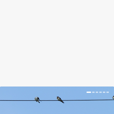
ÍGY LESZ AZ ALMÁBÓL MEKIS
SÜLTKRUMPLI
by
Somlói Galuska
|
Sep 20, 2018
|
Kishír
|
0
|
Ha már végképp nem eszi meg a gyerek azt a
fránya gyümölcsöt.
BŐVEBBEN