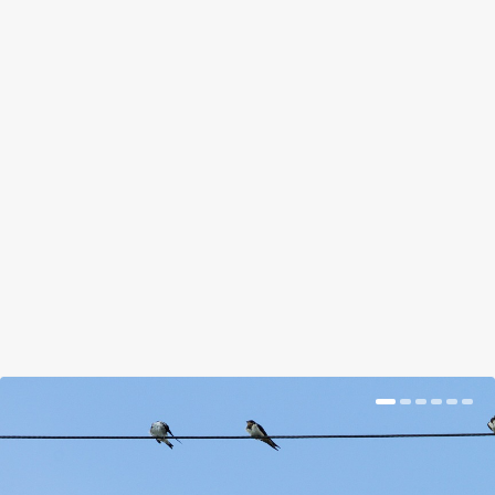
10 ÉVELŐ, AMIVEL NEM NYÚLSZ
MELLÉ
by
Bognár Emese
|
május 24, 2018
|
Magazin
|
0
|
Mielőtt neki esnél, informálódj, és tervezz előre! Az
évelőágyás növényeinek kiválasztatnál segítünk.
BŐVEBBEN