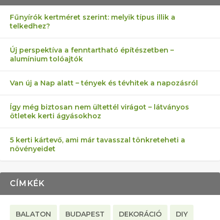
Fűnyírók kertméret szerint: melyik típus illik a
telkedhez?
AZ ÖNELLÁTÁS 13 PONTJA
6 LEGJOBB NÖVÉNY SZOMSZÉD
MÁRPEDIG A TŰZIJÁTÉK NEM MENŐ!
AKI ELDOBÁLJA A CIGICSIKKEKET,
FÉLREÉRTETT KERTÉSZKEDÉS:
Új perspektíva a fenntartható építészetben –
alumínium tolóajtók
KEZDŐKNEK
ELLEN
AZ EGY KÖ…
TÉRKŐ ÉS MURVA
Van új a Nap alatt – tények és tévhitek a napozásról
Így még biztosan nem ültettél virágot – látványos
ötletek kerti ágyásokhoz
5 kerti kártevő, ami már tavasszal tönkreteheti a
növényeidet
CÍMKÉK
BALATON
BUDAPEST
DEKORÁCIÓ
DIY