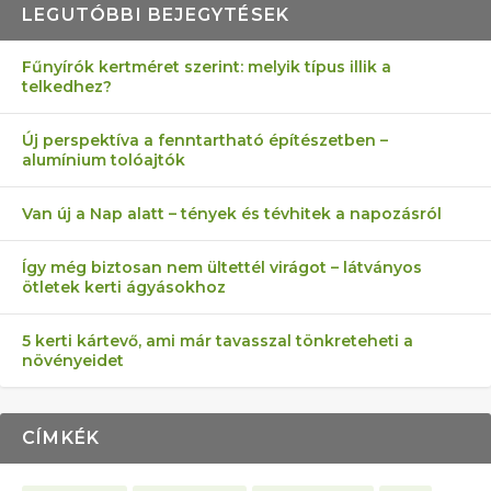
LEGUTÓBBI BEJEGYTÉSEK
Fűnyírók kertméret szerint: melyik típus illik a
telkedhez?
AZ ÖNELLÁTÁS 13 PONTJA
6 LEGJOBB NÖVÉNY SZOMSZÉD
FÉLREÉRTETT KERTÉSZKEDÉS:
AKI ELDOBÁLJA A CIGICSIKKEKET,
MÁRPEDIG A TŰZIJÁTÉK NEM MENŐ!
Új perspektíva a fenntartható építészetben –
alumínium tolóajtók
KEZDŐKNEK
ELLEN
TÉRKŐ ÉS MURVA
AZ EGY KÖ…
Van új a Nap alatt – tények és tévhitek a napozásról
Így még biztosan nem ültettél virágot – látványos
ötletek kerti ágyásokhoz
5 kerti kártevő, ami már tavasszal tönkreteheti a
növényeidet
CÍMKÉK