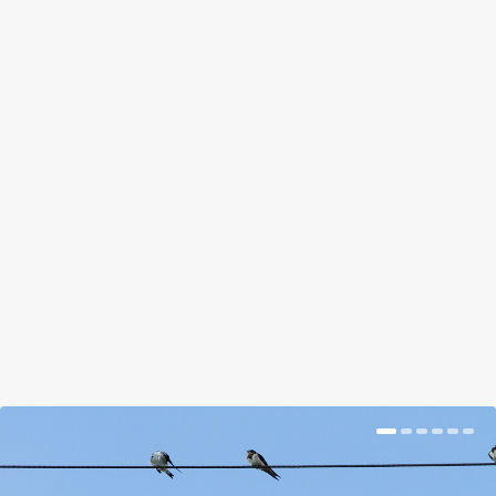
NYUGAT-NÍLUSI LÁZ: FONTOS A
MEGELŐZÉS, A SZÚNYOGOK ELLENI
VÉDEKEZÉS
by
Prokop Hetti
|
Aug 2, 2018
|
Hír
|
0
|
A vírust a költöző madarak hozzák be Európába,
és a szúnyogok terjesztik.
BŐVEBBEN