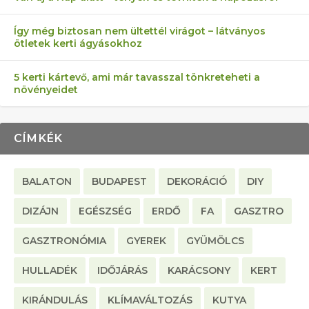
Így még biztosan nem ültettél virágot – látványos
ötletek kerti ágyásokhoz
5 kerti kártevő, ami már tavasszal tönkreteheti a
növényeidet
CÍMKÉK
BALATON
BUDAPEST
DEKORÁCIÓ
DIY
DIZÁJN
EGÉSZSÉG
ERDŐ
FA
GASZTRO
GASZTRONÓMIA
GYEREK
GYÜMÖLCS
HULLADÉK
IDŐJÁRÁS
KARÁCSONY
KERT
KIRÁNDULÁS
KLÍMAVÁLTOZÁS
KUTYA