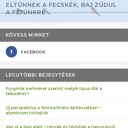
ELTŰNNEK A FECSKÉK, BAJ ZÚDUL
A FEJÜNKRE
KÖVESS MINKET
FACEBOOK
LEGUTÓBBI BEJEGYTÉSEK
Fűnyírók kertméret szerint: melyik típus illik a
telkedhez?
AZ ÖNELLÁTÁS 13 PONTJA
6 LEGJOBB NÖVÉNY SZOMSZÉD
MÁRPEDIG A TŰZIJÁTÉK NEM MENŐ!
FÉLREÉRTETT KERTÉSZKEDÉS:
AKI ELDOBÁLJA A CIGICSIKKEKET,
Új perspektíva a fenntartható építészetben –
alumínium tolóajtók
KEZDŐKNEK
ELLEN
TÉRKŐ ÉS MURVA
AZ EGY KÖ…
Van új a Nap alatt – tények és tévhitek a napozásról