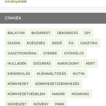
növényeidet
CÍMKÉK
BALATON
BUDAPEST
DEKORÁCIÓ
DIY
DIZÁJN
EGÉSZSÉG
ERDŐ
FA
GASZTRO
GASZTRONÓMIA
GYEREK
GYÜMÖLCS
HULLADÉK
IDŐJÁRÁS
KARÁCSONY
KERT
KIRÁNDULÁS
KLÍMAVÁLTOZÁS
KUTYA
KÖRNYEZET
KÖRNYEZETSZENNYEZÉS
KÖRNYEZETVÉDELEM
MADÁR
MŰANYAG
MŰVÉSZET
NÖVÉNY
PARK