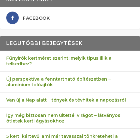
FACEBOOK
LEGUTÓBBI BEJEGYTÉSEK
Fűnyírók kertméret szerint: melyik típus illik a
telkedhez?
AZ ÖNELLÁTÁS 13 PONTJA
6 LEGJOBB NÖVÉNY SZOMSZÉD
MÁRPEDIG A TŰZIJÁTÉK NEM MENŐ!
FÉLREÉRTETT KERTÉSZKEDÉS:
AKI ELDOBÁLJA A CIGICSIKKEKET,
Új perspektíva a fenntartható építészetben –
alumínium tolóajtók
KEZDŐKNEK
ELLEN
TÉRKŐ ÉS MURVA
AZ EGY KÖ…
Van új a Nap alatt – tények és tévhitek a napozásról
Így még biztosan nem ültettél virágot – látványos
ötletek kerti ágyásokhoz
5 kerti kártevő, ami már tavasszal tönkreteheti a