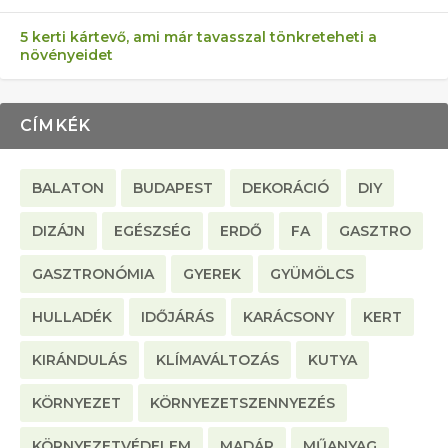
5 kerti kártevő, ami már tavasszal tönkreteheti a
növényeidet
CÍMKÉK
BALATON
BUDAPEST
DEKORÁCIÓ
DIY
DIZÁJN
EGÉSZSÉG
ERDŐ
FA
GASZTRO
GASZTRONÓMIA
GYEREK
GYÜMÖLCS
HULLADÉK
IDŐJÁRÁS
KARÁCSONY
KERT
KIRÁNDULÁS
KLÍMAVÁLTOZÁS
KUTYA
KÖRNYEZET
KÖRNYEZETSZENNYEZÉS
KÖRNYEZETVÉDELEM
MADÁR
MŰANYAG