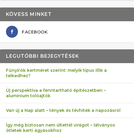
KÖVESS MINKET
FACEBOOK
LEGUTÓBBI BEJEGYTÉSEK
Fűnyírók kertméret szerint: melyik típus illik a
telkedhez?
AZ ÖNELLÁTÁS 13 PONTJA
6 LEGJOBB NÖVÉNY SZOMSZÉD
FÉLREÉRTETT KERTÉSZKEDÉS:
AKI ELDOBÁLJA A CIGICSIKKEKET,
MÁRPEDIG A TŰZIJÁTÉK NEM MENŐ!
Új perspektíva a fenntartható építészetben –
alumínium tolóajtók
KEZDŐKNEK
ELLEN
TÉRKŐ ÉS MURVA
AZ EGY KÖ…
Van új a Nap alatt – tények és tévhitek a napozásról
Így még biztosan nem ültettél virágot – látványos
ötletek kerti ágyásokhoz