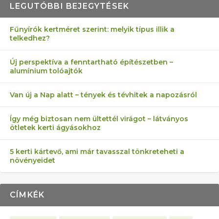
LEGUTÓBBI BEJEGYTÉSEK
Fűnyírók kertméret szerint: melyik típus illik a
telkedhez?
AZ ÖNELLÁTÁS 13 PONTJA
6 LEGJOBB NÖVÉNY SZOMSZÉD
MÁRPEDIG A TŰZIJÁTÉK NEM MENŐ!
AKI ELDOBÁLJA A CIGICSIKKEKET,
FÉLREÉRTETT KERTÉSZKEDÉS:
Új perspektíva a fenntartható építészetben –
alumínium tolóajtók
KEZDŐKNEK
ELLEN
AZ EGY KÖ…
TÉRKŐ ÉS MURVA
Van új a Nap alatt – tények és tévhitek a napozásról
Így még biztosan nem ültettél virágot – látványos
ötletek kerti ágyásokhoz
5 kerti kártevő, ami már tavasszal tönkreteheti a
növényeidet
CÍMKÉK