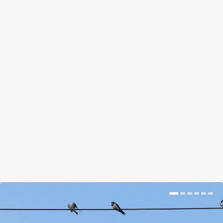
LEBURKOLTAD A FÉL KERTET?
VIGYÁZZ, MEGÜTHETED A BOKÁD
by
Pisák Brigi
|
Sep 24, 2018
|
Magazin
|
0
|
Ezek a szabályok elvileg mindenki javát hivatottak
szolgálni. Lehet, hogy nem tökéletesek, de a
készítésébe a lakosságnak is van beleszólása.
BŐVEBBEN