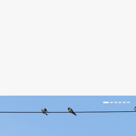
A VOLKSWAGEN KERTJE
by
Suplicz Rita
|
Sep 8, 2017
|
Magazin
|
0
|
Ultramodern kert-szigetek a világ legnagyobb
autós „vidámparkjában”
BŐVEBBEN