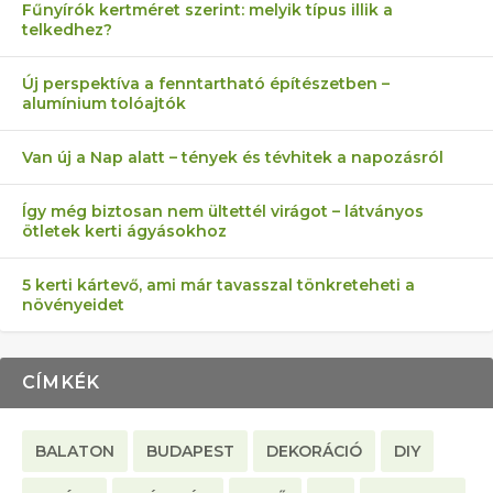
Fűnyírók kertméret szerint: melyik típus illik a
telkedhez?
AZ ÖNELLÁTÁS 13 PONTJA
6 LEGJOBB NÖVÉNY SZOMSZÉD
MÁRPEDIG A TŰZIJÁTÉK NEM MENŐ!
FÉLREÉRTETT KERTÉSZKEDÉS:
AKI ELDOBÁLJA A CIGICSIKKEKET,
Új perspektíva a fenntartható építészetben –
alumínium tolóajtók
KEZDŐKNEK
ELLEN
TÉRKŐ ÉS MURVA
AZ EGY KÖ…
Van új a Nap alatt – tények és tévhitek a napozásról
Így még biztosan nem ültettél virágot – látványos
ötletek kerti ágyásokhoz
5 kerti kártevő, ami már tavasszal tönkreteheti a
növényeidet
CÍMKÉK
BALATON
BUDAPEST
DEKORÁCIÓ
DIY