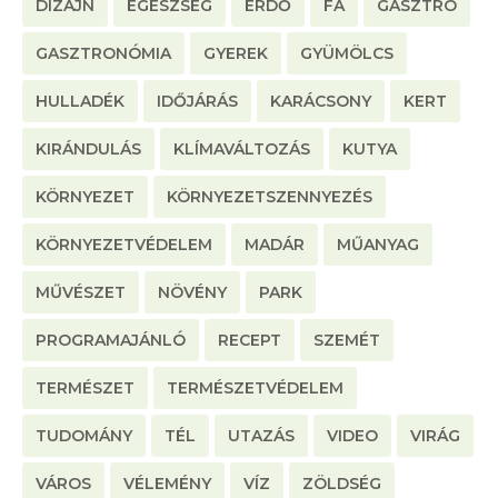
DIZÁJN
EGÉSZSÉG
ERDŐ
FA
GASZTRO
GASZTRONÓMIA
GYEREK
GYÜMÖLCS
HULLADÉK
IDŐJÁRÁS
KARÁCSONY
KERT
KIRÁNDULÁS
KLÍMAVÁLTOZÁS
KUTYA
KÖRNYEZET
KÖRNYEZETSZENNYEZÉS
KÖRNYEZETVÉDELEM
MADÁR
MŰANYAG
MŰVÉSZET
NÖVÉNY
PARK
PROGRAMAJÁNLÓ
RECEPT
SZEMÉT
TERMÉSZET
TERMÉSZETVÉDELEM
TUDOMÁNY
TÉL
UTAZÁS
VIDEO
VIRÁG
VÁROS
VÉLEMÉNY
VÍZ
ZÖLDSÉG